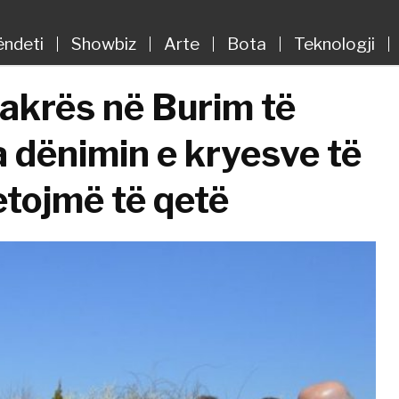
ëndeti
Showbiz
Arte
Bota
Teknologji
akrës në Burim të
a dënimin e kryesve të
etojmë të qetë