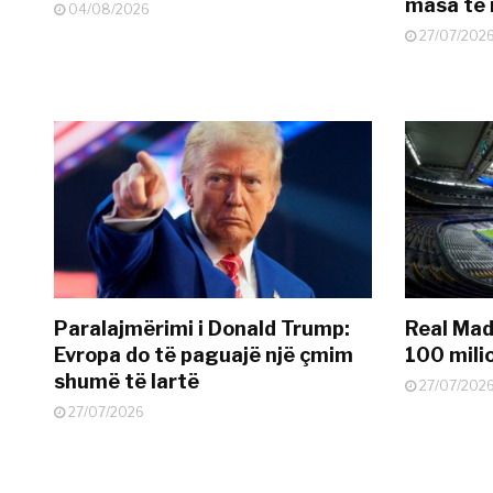
masa të 
04/08/2026
27/07/202
Paralajmërimi i Donald Trump:
Real Madr
Evropa do të paguajë një çmim
100 mili
shumë të lartë
27/07/202
27/07/2026