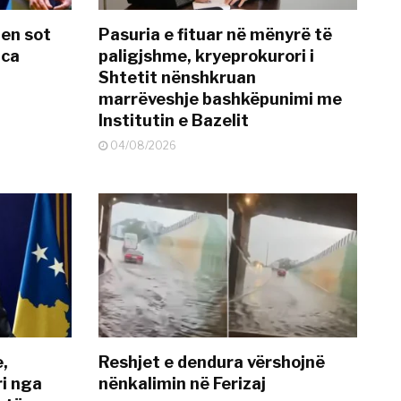
hen sot
Pasuria e fituar në mënyrë të
nca
paligjshme, kryeprokurori i
Shtetit nënshkruan
marrëveshje bashkëpunimi me
Institutin e Bazelit
04/08/2026
e,
Reshjet e dendura vërshojnë
i nga
nënkalimin në Ferizaj