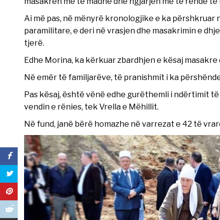
masakrën më të madhe dhe ngjarjen më të rëndë të n
Ai më pas, në mënyrë kronologjike e ka përshkruar n
paramilitare, e deri në vrasjen dhe masakrimin e dhj
tjerë.
Edhe Morina, ka kërkuar zbardhjen e kësaj masakre 
Në emër të familjarëve, të pranishmit i ka përshën
Pas kësaj, është vënë edhe gurëthemli i ndërtimit t
vendin e rënies, tek Vrella e Mëhillit.
Në fund, janë bërë homazhe në varrezat e 42 të vrarëv