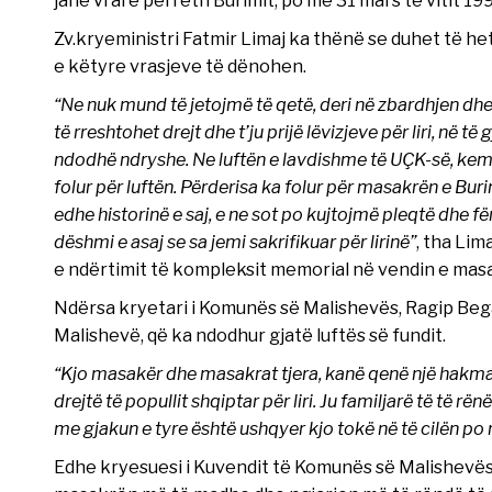
janë vrarë përreth Burimit, po më 31 mars të vitit 199
Zv.kryeministri Fatmir Limaj ka thënë se duhet të h
e këtyre vrasjeve të dënohen.
“Ne nuk mund të jetojmë të qetë, deri në zbardhjen dh
të rreshtohet drejt dhe t’ju prijë lëvizjeve për liri, në t
ndodhë ndryshe. Ne luftën e lavdishme të UÇK-së, kemi
folur për luftën. Përderisa ka folur për masakrën e Bur
edhe historinë e saj, e ne sot po kujtojmë pleqtë dhe fëmi
dëshmi e asaj se sa jemi sakrifikuar për lirinë”
, tha Lim
e ndërtimit të kompleksit memorial në vendin e masa
Ndërsa kryetari i Komunës së Malishevës, Ragip Bega
Malishevë, që ka ndodhur gjatë luftës së fundit.
“Kjo masakër dhe masakrat tjera, kanë qenë një hakmarr
drejtë të popullit shqiptar për liri. Ju familjarë të të r
me gjakun e tyre është ushqyer kjo tokë në të cilën po rri
Edhe kryesuesi i Kuvendit të Komunës së Malishevës, R