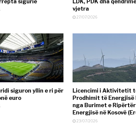
rrepta sigurie
LDK, PDK dha qëndrime
vjetra
6
27/07/2026
idi siguron yllin e ri për
Licencimi i Aktivitetit 
onë euro
Prodhimit të Energjisë 
nga Burimet e Ripërtë
6
Energjisë në Kosovë (Er
23/07/2026