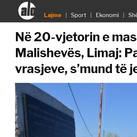
Lajme
Sport
Ekonomi
Sh
Në 20-vjetorin e mas
Malishevës, Limaj: P
vrasjeve, s’mund të j