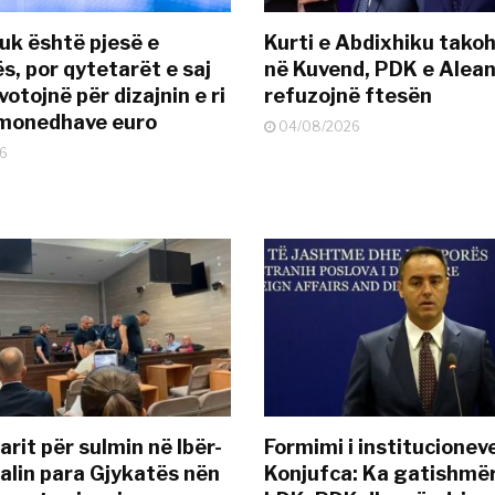
uk është pjesë e
Kurti e Abdixhiku tako
s, por qytetarët e saj
në Kuvend, PDK e Alea
otojnë për dizajnin e ri
refuzojnë ftesën
ëmonedhave euro
04/08/2026
6
rit për sulmin në Ibër-
Formimi i institucionev
alin para Gjykatës nën
Konjufca: Ka gatishmër