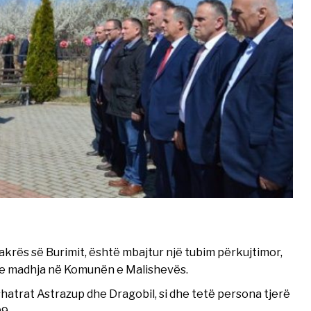
akrës së Burimit, është mbajtur një tubim përkujtimor,
ë e madhja në Komunën e Malishevës.
hatrat Astrazup dhe Dragobil, si dhe tetë persona tjerë