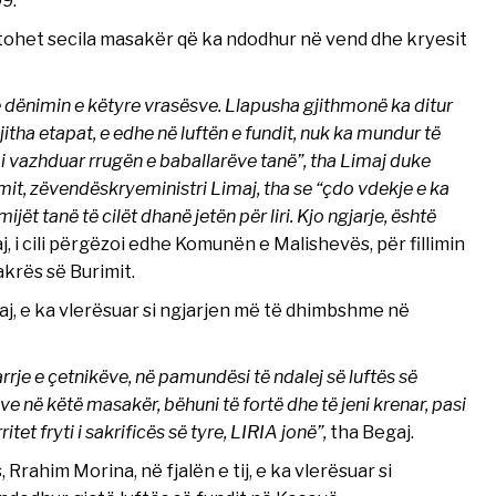
9.
etohet secila masakër që ka ndodhur në vend dhe kryesit
e dënimin e këtyre vrasësve. Llapusha gjithmonë ka ditur
ë gjitha etapat, e edhe në luftën e fundit, nuk ka mundur të
 vazhduar rrugën e baballarëve tanë”, tha Limaj duke
imit, zëvendëskryeministri Limaj, tha se “çdo vdekje e ka
jët tanë të cilët dhanë jetën për liri. Kjo ngjarje, është
aj, i cili përgëzoi edhe Komunën e Malishevës, për fillimin
krës së Burimit.
j, e ka vlerësuar si ngjarjen më të dhimbshme në
je e çetnikëve, në pamundësi të ndalej së luftës së
ënëve në këtë masakër, bëhuni të fortë dhe të jeni krenar, pasi
tet fryti i sakrificës së tyre, LIRIA jonë”,
tha Begaj.
rahim Morina, në fjalën e tij, e ka vlerësuar si