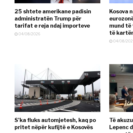
25 shtete amerikane padisin
Kosova n
administratën Trump për
eurozonë
tarifat e reja ndaj importeve
mund të v
të kart
04/08/2026
04/08/202
S’ka fluks automjetesh, kaq po
Të akuzua
pritet nëpër kufijtë e Kosovës
Lepenc d