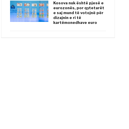
Kosova nuk është pjesë e
eurozonës, por qytetarët
e saj mund të votojnë për
dizajnin e ri të
kartëmonedhave euro