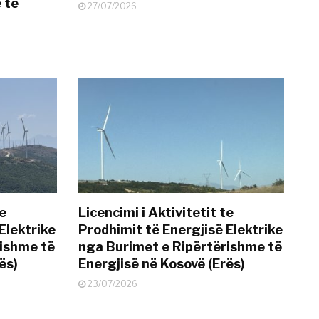
 të
27/07/2026
te
Licencimi i Aktivitetit te
Elektrike
Prodhimit të Energjisë Elektrike
rishme të
nga Burimet e Ripërtërishme të
ës)
Energjisë në Kosovë (Erës)
23/07/2026