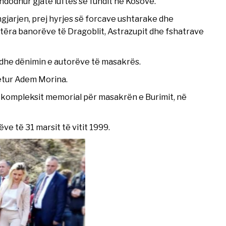
dodhur gjatë luftës së fundit në Kosovë.
gjarjen, prej hyrjes së forcave ushtarake dhe
etëra banorëve të Dragoblit, Astrazupit dhe fshatrave
dhe dënimin e autorëve të masakrës.
detur Adem Morina.
ë kompleksit memorial për masakrën e Burimit, në
e të 31 marsit të vitit 1999.