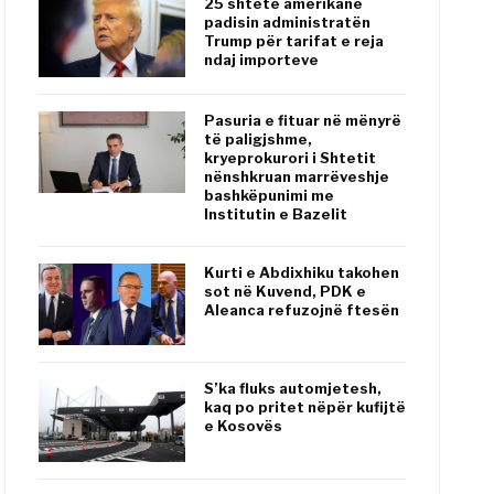
25 shtete amerikane
padisin administratën
Trump për tarifat e reja
ndaj importeve
Pasuria e fituar në mënyrë
të paligjshme,
kryeprokurori i Shtetit
nënshkruan marrëveshje
bashkëpunimi me
Institutin e Bazelit
Kurti e Abdixhiku takohen
sot në Kuvend, PDK e
Aleanca refuzojnë ftesën
S’ka fluks automjetesh,
kaq po pritet nëpër kufijtë
e Kosovës