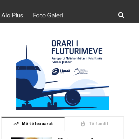
Alo Plus
Foto Galeri
trending_up
whatshot
Më të lexuarat
Të fundit