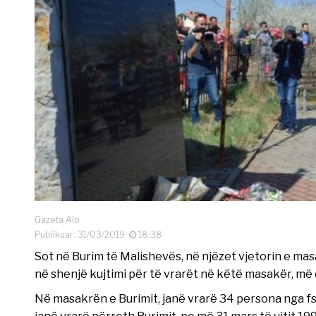
Gazeta Alo
Publikuar: 31/03/2019
18:38
Sot në Burim të Malishevës, në njëzet vjetorin e mas
në shenjë kujtimi për të vrarët në këtë masakër, m
Në masakrën e Burimit, janë vrarë 34 persona nga fs