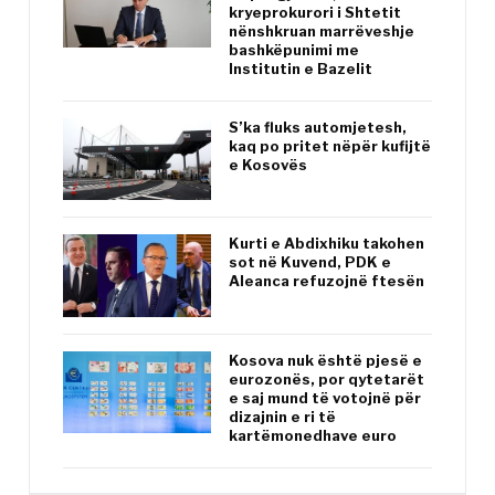
kryeprokurori i Shtetit
nënshkruan marrëveshje
bashkëpunimi me
Institutin e Bazelit
S’ka fluks automjetesh,
kaq po pritet nëpër kufijtë
e Kosovës
Kurti e Abdixhiku takohen
sot në Kuvend, PDK e
Aleanca refuzojnë ftesën
Kosova nuk është pjesë e
eurozonës, por qytetarët
e saj mund të votojnë për
dizajnin e ri të
kartëmonedhave euro