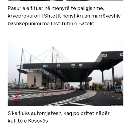
Pasuria e fituar në mënyrë të paligjshme,
kryeprokurori i Shtetit nënshkruan marrëveshje
bashkëpunimi me Institutin e Bazelit
S’ka fluks automjetesh, kaq po pritet nëpër
kufijtë e Kosovës