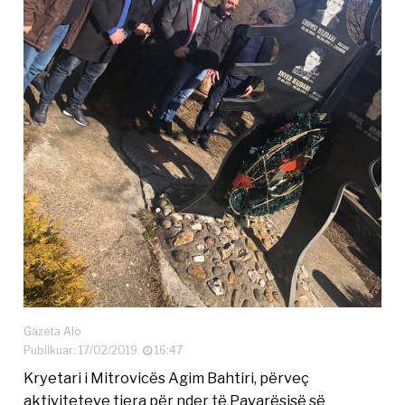
Gazeta Alo
Publikuar: 17/02/2019
16:47
Kryetari i Mitrovicës Agim Bahtiri, përveç
aktiviteteve tjera për nder të Pavarësisë së