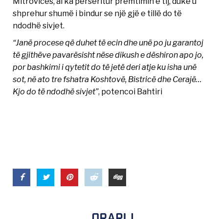
Mitrovicës, ai ka përsëritur premtimin e tij, duke u
shprehur shumë i bindur se një gjë e tillë do të
ndodhë sivjet.
“Janë procese që duhet të ecin dhe unë po ju garantoj
të gjithëve pavarësisht nëse dikush e dëshiron apo jo,
por bashkimi i qytetit do të jetë deri atje ku isha unë
sot, në ato tre fshatra Koshtovë, Bistricë dhe Cerajë…
Kjo do të ndodhë sivjet”
, potencoi Bahtiri