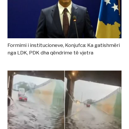
Formimi i institucioneve, Konjufca: Ka gatishmëri
nga LDK, PDK dha qëndrime të vjetra