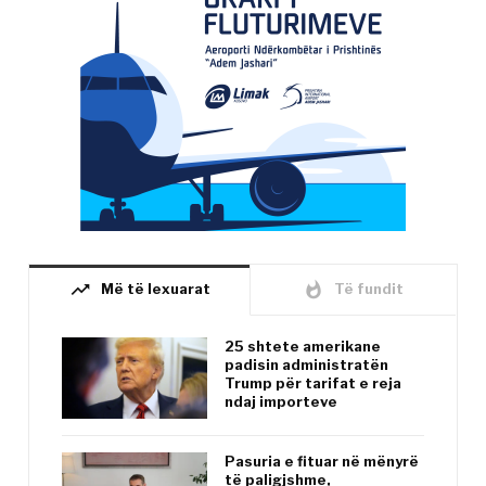
trending_up
whatshot
Më të lexuarat
Të fundit
25 shtete amerikane
padisin administratën
Trump për tarifat e reja
ndaj importeve
Pasuria e fituar në mënyrë
të paligjshme,