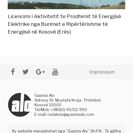
Licencimi i Aktivitetit te Prodhimit të Energjisë
Elektrike nga Burimet e Ripërtërishme të
Energjisë në Kosovë (Erës)
Impressum
Gazeta Alo
Adresa: Rr. Mustafa Kruja , Prishtinë,
Kosovë 10000
Tel/Mob: +383(0) 45/111-993
E-mail:
redaksia@gazetaalo.com
Ky website menaxhohet nga “Gazeta Alo” Sh.P.K . Të gjitha