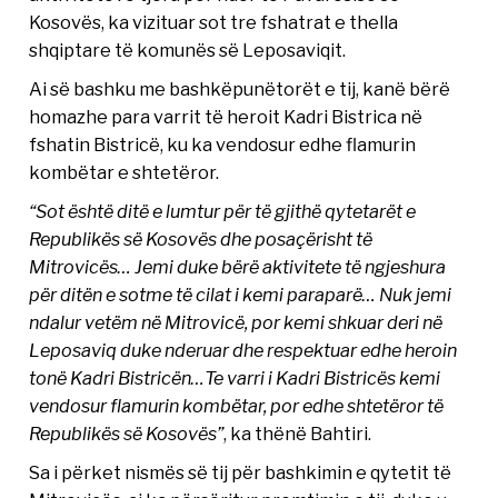
Kosovës, ka vizituar sot tre fshatrat e thella
shqiptare të komunës së Leposaviqit.
Ai së bashku me bashkëpunëtorët e tij, kanë bërë
homazhe para varrit të heroit Kadri Bistrica në
fshatin Bistricë, ku ka vendosur edhe flamurin
kombëtar e shtetëror.
“Sot është ditë e lumtur për të gjithë qytetarët e
Republikës së Kosovës dhe posaçërisht të
Mitrovicës… Jemi duke bërë aktivitete të ngjeshura
për ditën e sotme të cilat i kemi paraparë… Nuk jemi
ndalur vetëm në Mitrovicë, por kemi shkuar deri në
Leposaviq duke nderuar dhe respektuar edhe heroin
tonë Kadri Bistricën…Te varri i Kadri Bistricës kemi
vendosur flamurin kombëtar, por edhe shtetëror të
Republikës së Kosovës”
, ka thënë Bahtiri.
Sa i përket nismës së tij për bashkimin e qytetit të