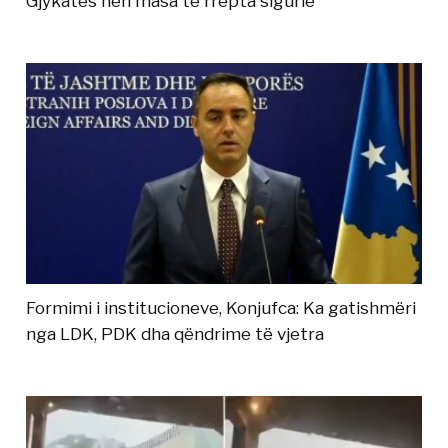
Gjykatës nën masa të rrepta sigurie
Formimi i institucioneve, Konjufca: Ka gatishmëri
nga LDK, PDK dha qëndrime të vjetra