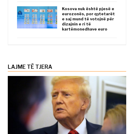
Kosova nuk është pjesë e
eurozonës, por qytetarët
e saj mund të votojnë për
dizajnin e ri të
kartëmonedhave euro
LAJME TË TJERA