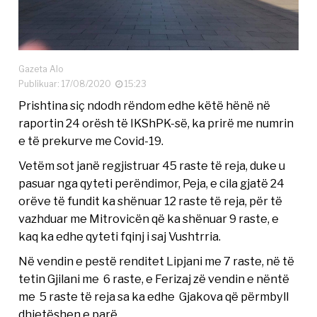
Gazeta Alo
Publikuar: 17/08/2020
15:23
Prishtina siç ndodh rëndom edhe këtë hënë në
raportin 24 orësh të IKShPK-së, ka prirë me numrin
e të prekurve me Covid-19.
Vetëm sot janë regjistruar 45 raste të reja, duke u
pasuar nga qyteti perëndimor, Peja, e cila gjatë 24
orëve të fundit ka shënuar 12 raste të reja, për të
vazhduar me Mitrovicën që ka shënuar 9 raste, e
kaq ka edhe qyteti fqinj i saj Vushtrria.
Në vendin e pestë renditet Lipjani me 7 raste, në të
tetin Gjilani me 6 raste, e Ferizaj zë vendin e nëntë
me 5 raste të reja sa ka edhe Gjakova që përmbyll
dhjetëshen e parë.