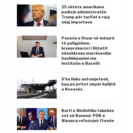
25 shtete amerikane
padisin administratën
Trump për tarifat e reja
ndaj importeve
Pasuria e fituar në mënyrë
të paligjshme,
kryeprokurori i Shtetit
nënshkruan marrëveshje
bashkëpunimi me
Institutin e Bazelit
S’ka fluks automjetesh,
kaq po pritet nëpër kufijtë
e Kosovës
Kurti e Abdixhiku takohen
sot në Kuvend, PDK e
Aleanca refuzojnë ftesën