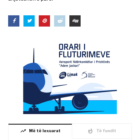
trending_up
whatshot
Më të lexuarat
Të fundit