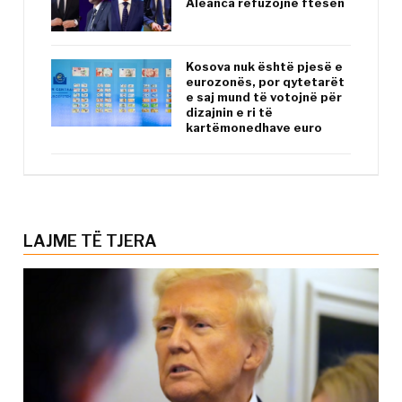
Aleanca refuzojnë ftesën
Kosova nuk është pjesë e
eurozonës, por qytetarët
e saj mund të votojnë për
dizajnin e ri të
kartëmonedhave euro
LAJME TË TJERA