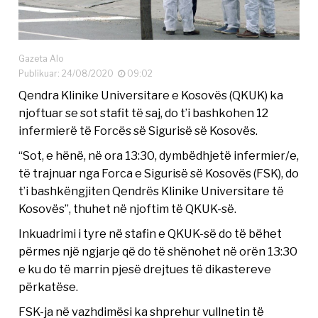
Gazeta Alo
Publikuar: 24/08/2020
09:02
Qendra Klinike Universitare e Kosovës (QKUK) ka
njoftuar se sot stafit të saj, do t’i bashkohen 12
infermierë të Forcës së Sigurisë së Kosovës.
“Sot, e hënë, në ora 13:30, dymbëdhjetë infermier/e,
të trajnuar nga Forca e Sigurisë së Kosovës (FSK), do
t’i bashkëngjiten Qendrës Klinike Universitare të
Kosovës”, thuhet në njoftim të QKUK-së.
Inkuadrimi i tyre në stafin e QKUK-së do të bëhet
përmes një ngjarje që do të shënohet në orën 13:30
e ku do të marrin pjesë drejtues të dikastereve
përkatëse.
FSK-ja në vazhdimësi ka shprehur vullnetin të