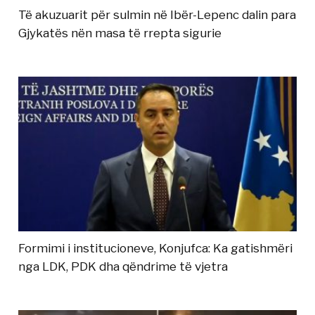
Të akuzuarit për sulmin në Ibër-Lepenc dalin para
Gjykatës nën masa të rrepta sigurie
Formimi i institucioneve, Konjufca: Ka gatishmëri
nga LDK, PDK dha qëndrime të vjetra