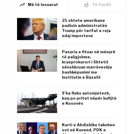
trending_up
whatshot
Më të lexuarat
Të fundit
25 shtete amerikane
padisin administratën
Trump për tarifat e reja
ndaj importeve
Pasuria e fituar në mënyrë
të paligjshme,
kryeprokurori i Shtetit
nënshkruan marrëveshje
bashkëpunimi me
Institutin e Bazelit
S’ka fluks automjetesh,
kaq po pritet nëpër kufijtë
e Kosovës
Kurti e Abdixhiku takohen
sot në Kuvend, PDK e