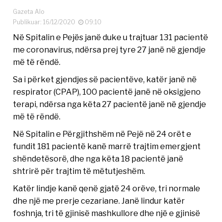
Gazeta Alo
Publikuar: 16/12/2020
09:10
Në Spitalin e Pejës janë duke u trajtuar 131 pacientë
me coronavirus, ndërsa prej tyre 27 janë në gjendje
më të rëndë.
Sa i përket gjendjes së pacientëve, katër janë në
respirator (CPAP), 100 pacientë janë në oksigjeno
terapi, ndërsa nga këta 27 pacientë janë në gjendje
më të rëndë.
Në Spitalin e Përgjithshëm në Pejë në 24 orët e
fundit 181 pacientë kanë marrë trajtim emergjent
shëndetësorë, dhe nga këta 18 pacientë janë
shtrirë për trajtim të mëtutjeshëm.
Katër lindje kanë qenë gjatë 24 orëve, tri normale
dhe një me prerje cezariane. Janë lindur katër
foshnja, tri të gjinisë mashkullore dhe një e gjinisë