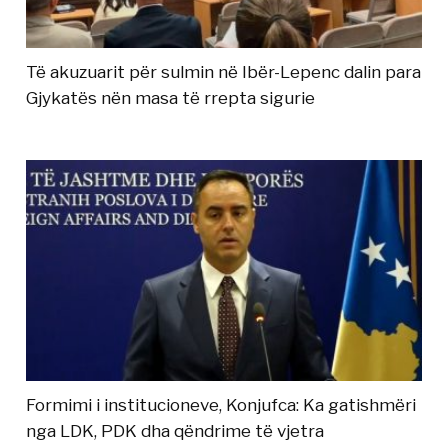
Të akuzuarit për sulmin në Ibër-Lepenc dalin para
Gjykatës nën masa të rrepta sigurie
Formimi i institucioneve, Konjufca: Ka gatishmëri
nga LDK, PDK dha qëndrime të vjetra