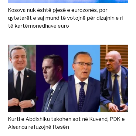
Kosova nuk është pjesë e eurozonës, por
qytetarët e saj mund të votojnë për dizajnin e ri
të kartëmonedhave euro
Kurti e Abdixhiku takohen sot në Kuvend, PDK e
Aleanca refuzojnë ftesën