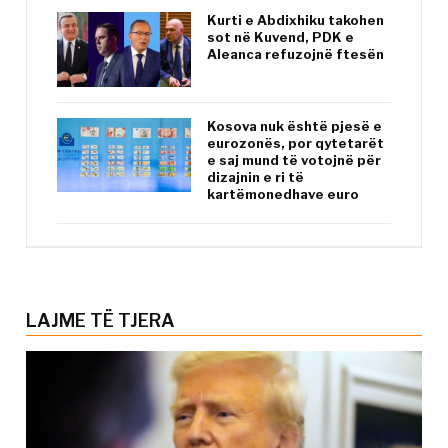
Kurti e Abdixhiku takohen
sot në Kuvend, PDK e
Aleanca refuzojnë ftesën
Kosova nuk është pjesë e
eurozonës, por qytetarët
e saj mund të votojnë për
dizajnin e ri të
kartëmonedhave euro
LAJME TË TJERA