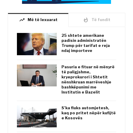
trending_up
whatshot
Më të lexuarat
Të fundit
25 shtete amerikane
padisin administratën
Trump për tarifat e reja
ndaj importeve
Pasuria e fituar në mënyrë
të paligjshme,
kryeprokurori i Shtetit
nënshkruan marrëveshje
bashkëpunimi me
Institutin e Bazelit
S’ka fluks automjetesh,
kaq po pritet nëpër kufijtë
e Kosovës