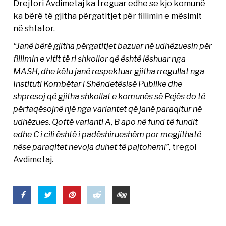
Drejtori Avdimetaj ka treguar edhe se kjo komunë
ka bërë të gjitha përgatitjet për fillimin e mësimit
në shtator.
“Janë bërë gjitha përgatitjet bazuar në udhëzuesin për
fillimin e vitit të ri shkollor që është lëshuar nga
MASH, dhe këtu janë respektuar gjitha rregullat nga
Instituti Kombëtar i Shëndetësisë Publike dhe
shpresoj që gjitha shkollat e komunës së Pejës do të
përfaqësojnë një nga variantet që janë paraqitur në
udhëzues. Qoftë varianti A, B apo në fund të fundit
edhe C i cili është i padëshirueshëm por megjithatë
nëse paraqitet nevoja duhet të pajtohemi”,
tregoi
Avdimetaj.