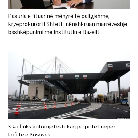
Pasuria e fituar në mënyrë të paligjshme,
kryeprokurori i Shtetit nënshkruan marrëveshje
bashkëpunimi me Institutin e Bazelit
S’ka fluks automjetesh, kaq po pritet nëpër
kufijtë e Kosovës