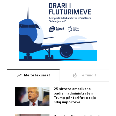
trending_up
whatshot
Më të lexuarat
Të fundit
25 shtete amerikane
padisin administratën
Trump për tarifat e reja
ndaj importeve