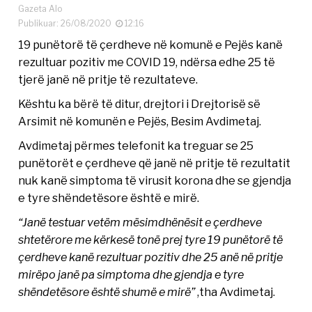
Gazeta Alo
Publikuar: 26/08/2020
12:16
19 punëtorë të çerdheve në komunë e Pejës kanë
rezultuar pozitiv me COVID 19, ndërsa edhe 25 të
tjerë janë në pritje të rezultateve.
Kështu ka bërë të ditur, drejtori i Drejtorisë së
Arsimit në komunën e Pejës, Besim Avdimetaj.
Avdimetaj përmes telefonit ka treguar se 25
punëtorët e çerdheve që janë në pritje të rezultatit
nuk kanë simptoma të virusit korona dhe se gjendja
e tyre shëndetësore është e mirë.
“Janë testuar vetëm mësimdhënësit e çerdheve
shtetërore me kërkesë tonë prej tyre 19 punëtorë të
çerdheve kanë rezultuar pozitiv dhe 25 anë në pritje
mirëpo janë pa simptoma dhe gjendja e tyre
shëndetësore është shumë e mirë”
,tha Avdimetaj.