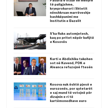
Pasuria e fituar në mënyrë
të paligjshme,
kryeprokurori i Shtetit
nënshkruan marrëveshje
bashkëpunimi me
Institutin e Bazelit
S’ka fluks automjetesh,
kaq po pritet nëpër kufijtë
e Kosovës
Kurti e Abdixhiku takohen
sot në Kuvend, PDK e
Aleanca refuzojnë ftesën
Kosova nuk është pjesë e
eurozonës, por qytetarët
e saj mund të votojnë për
dizajnin e ri të
kartëmonedhave euro