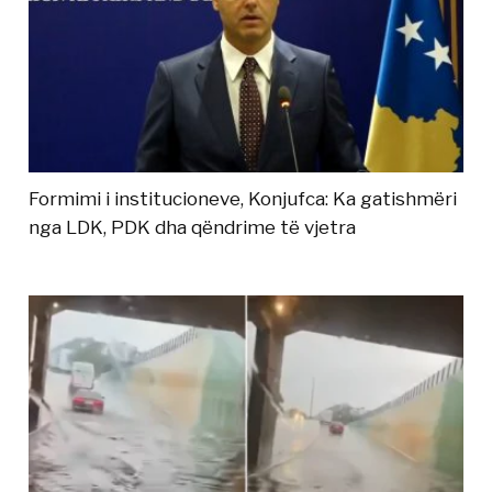
Formimi i institucioneve, Konjufca: Ka gatishmëri
nga LDK, PDK dha qëndrime të vjetra