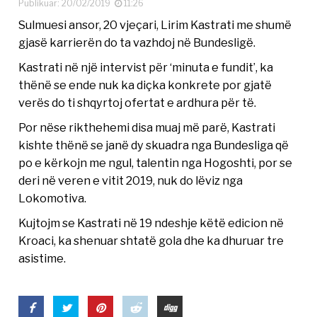
Publikuar: 20/02/2019
11:26
Sulmuesi ansor, 20 vjeçari, Lirim Kastrati me shumë
gjasë karrierën do ta vazhdoj në Bundesligë.
Kastrati në një intervist për ‘minuta e fundit’, ka
thënë se ende nuk ka diçka konkrete por gjatë
verës do ti shqyrtoj ofertat e ardhura për të.
Por nëse rikthehemi disa muaj më parë, Kastrati
kishte thënë se janë dy skuadra nga Bundesliga që
po e kërkojn me ngul, talentin nga Hogoshti, por se
deri në veren e vitit 2019, nuk do lëviz nga
Lokomotiva.
Kujtojm se Kastrati në 19 ndeshje këtë edicion në
Kroaci, ka shenuar shtatë gola dhe ka dhuruar tre
asistime.