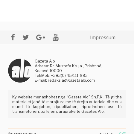
Impressum
Gazeta Alo
Adresa: Rr. Mustafa Kruja , Prishtinë,
Kosovë 10000
Tel/Mob: +383(0) 45/111-993
E-mail:
redaksia@gazetaalo.com
Ky website menaxhohet nga “Gazeta Alo” Sh.P.K . Të gjitha
materialet janë të mbrojtura me të drejta autoriale dhe nuk
mund të kopjohen, ripublikohen, riprodhohen ose të
transmetohen, pa lejen paraprake të Gazetës Alo.
© Gazeta Alo 2018