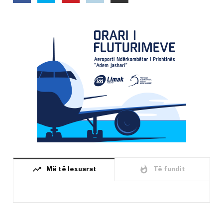
trending_up
whatshot
Më të lexuarat
Të fundit