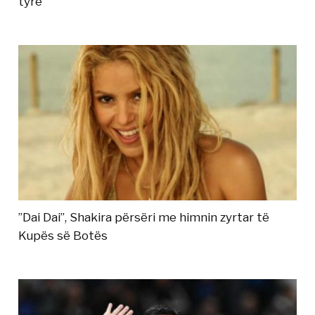
tyre
”Dai Dai”, Shakira përsëri me himnin zyrtar të
Kupës së Botës