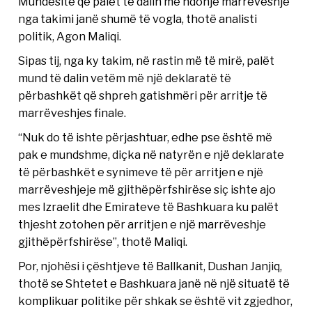
Mundësitë që palët të dalin me ndonjë marrëveshje
nga takimi janë shumë të vogla, thotë analisti
politik, Agon Maliqi.
Sipas tij, nga ky takim, në rastin më të mirë, palët
mund të dalin vetëm më një deklaratë të
përbashkët që shpreh gatishmëri për arritje të
marrëveshjes finale.
“Nuk do të ishte përjashtuar, edhe pse është më
pak e mundshme, diçka në natyrën e një deklarate
të përbashkët e synimeve të për arritjen e një
marrëveshjeje më gjithëpërfshirëse siç ishte ajo
mes Izraelit dhe Emirateve të Bashkuara ku palët
thjesht zotohen për arritjen e një marrëveshje
gjithëpërfshirëse”, thotë Maliqi.
Por, njohësi i çështjeve të Ballkanit, Dushan Janjiq,
thotë se Shtetet e Bashkuara janë në një situatë të
komplikuar politike për shkak se është vit zgjedhor,