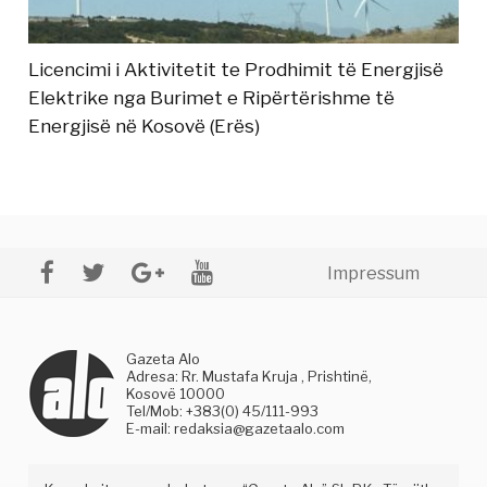
Licencimi i Aktivitetit te Prodhimit të Energjisë
Elektrike nga Burimet e Ripërtërishme të
Energjisë në Kosovë (Erës)
Impressum
Gazeta Alo
Adresa: Rr. Mustafa Kruja , Prishtinë,
Kosovë 10000
Tel/Mob: +383(0) 45/111-993
E-mail:
redaksia@gazetaalo.com