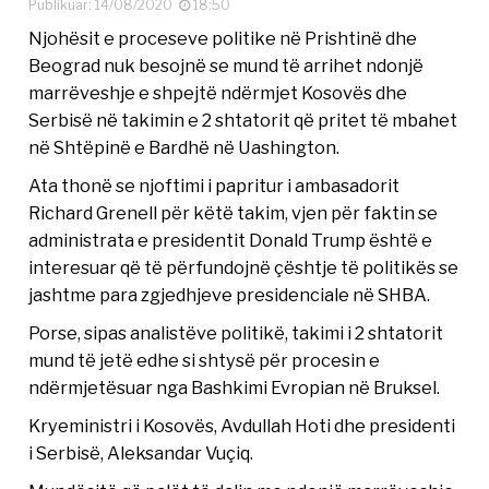
Publikuar: 14/08/2020
18:50
Njohësit e proceseve politike në Prishtinë dhe
Beograd nuk besojnë se mund të arrihet ndonjë
marrëveshje e shpejtë ndërmjet Kosovës dhe
Serbisë në takimin e 2 shtatorit që pritet të mbahet
në Shtëpinë e Bardhë në Uashington.
Ata thonë se njoftimi i papritur i ambasadorit
Richard Grenell për këtë takim, vjen për faktin se
administrata e presidentit Donald Trump është e
interesuar që të përfundojnë çështje të politikës se
jashtme para zgjedhjeve presidenciale në SHBA.
Porse, sipas analistëve politikë, takimi i 2 shtatorit
mund të jetë edhe si shtysë për procesin e
ndërmjetësuar nga Bashkimi Evropian në Bruksel.
Kryeministri i Kosovës, Avdullah Hoti dhe presidenti
i Serbisë, Aleksandar Vuçiq.