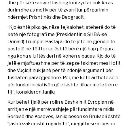
dhe për këtë arsye Uashingtoni zyrtar nuk ka as
durim dhe as motiv për të zvarritur përparimin
ndërmjet Prishtinës dhe Beogradit.
“Kjo është pika që, nëse tejkalohet, atëherë do të
ketë një fotografi me (Presidentin e SHBA-së
Donald) Trumpin. Pastaj ai do të jetë në gjendje të
postojë në Tëitter se është bërë një hap përpara
nga koha e luftës deri në kohën e paqes. Kjo do të
jetë e mjaftueshme për të, sepse takimet mes Hotit
dhe Vuçiqit nuk janë për të ndonjë argument për
fushatën parazgjedhore. Por, me këtë ai thotë se e
përfundoi iniciativën që e kishte filluar me letrën e
tij ”, konsideron Janjiq.
Kur bëhet fjalë për rolin e Bashkimit Evropian në
arritjen e një marrëveshjeje përfundimtare midis
Serbisë dhe Kosovës, Janjiq beson se Brukseli është
“jashtëzakonisht i ngadaltë”, megjithëse ai beson