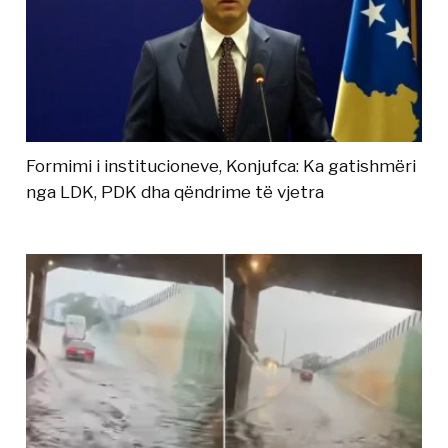
Formimi i institucioneve, Konjufca: Ka gatishmëri
nga LDK, PDK dha qëndrime të vjetra