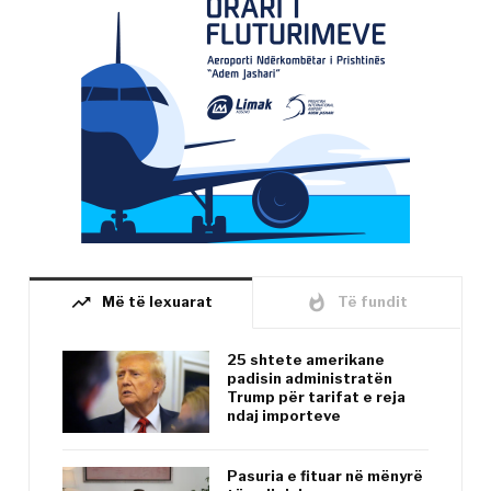
trending_up
whatshot
Më të lexuarat
Të fundit
25 shtete amerikane
padisin administratën
Trump për tarifat e reja
ndaj importeve
Pasuria e fituar në mënyrë