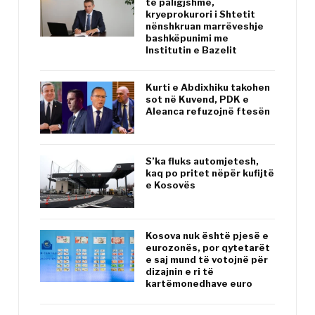
të paligjshme,
kryeprokurori i Shtetit
nënshkruan marrëveshje
bashkëpunimi me
Institutin e Bazelit
Kurti e Abdixhiku takohen
sot në Kuvend, PDK e
Aleanca refuzojnë ftesën
S’ka fluks automjetesh,
kaq po pritet nëpër kufijtë
e Kosovës
Kosova nuk është pjesë e
eurozonës, por qytetarët
e saj mund të votojnë për
dizajnin e ri të
kartëmonedhave euro