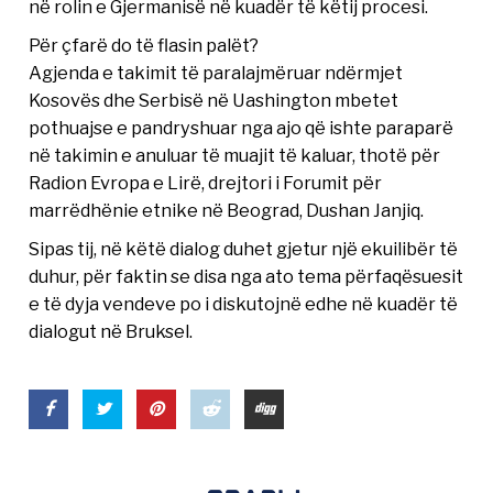
në rolin e Gjermanisë në kuadër të këtij procesi.
Për çfarë do të flasin palët?
Agjenda e takimit të paralajmëruar ndërmjet
Kosovës dhe Serbisë në Uashington mbetet
pothuajse e pandryshuar nga ajo që ishte paraparë
në takimin e anuluar të muajit të kaluar, thotë për
Radion Evropa e Lirë, drejtori i Forumit për
marrëdhënie etnike në Beograd, Dushan Janjiq.
Sipas tij, në këtë dialog duhet gjetur një ekuilibër të
duhur, për faktin se disa nga ato tema përfaqësuesit
e të dyja vendeve po i diskutojnë edhe në kuadër të
dialogut në Bruksel.