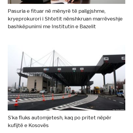
Pasuria e fituar në mënyrë të paligjshme,
kryeprokurori i Shtetit nënshkruan marrëveshje
bashkëpunimi me Institutin e Bazelit
S’ka fluks automjetesh, kaq po pritet nëpër
kufijtë e Kosovës