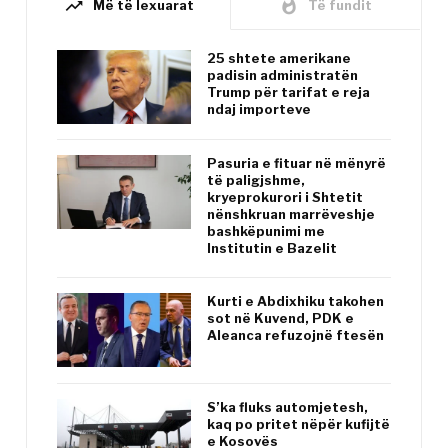
trending_up
whatshot
Më të lexuarat
Të fundit
25 shtete amerikane
padisin administratën
Trump për tarifat e reja
ndaj importeve
Pasuria e fituar në mënyrë
të paligjshme,
kryeprokurori i Shtetit
nënshkruan marrëveshje
bashkëpunimi me
Institutin e Bazelit
Kurti e Abdixhiku takohen
sot në Kuvend, PDK e
Aleanca refuzojnë ftesën
S’ka fluks automjetesh,
kaq po pritet nëpër kufijtë
e Kosovës