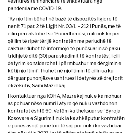
vështirësitë financiare të shkaktuara nga
pandemia me COVID-19.
“Ky njoftim bëhet në bazë të dispozitës ligjore të
nenit 71 par. 2 të Ligjit Nr. 03/L – 212 i Punës, me të
cilin përcaktohet se ‘Punëdhënësi, i cili nuk ka për
qëllim të ripërtërijë kontratën me periudhë të
caktuar duhet të informojë të punësuarin së paku
tridhjetë ditë (30) para skadimit të kontratës’, i cili
detyrim konsiderohet i përmbushur me dërgimin e
këtij njoftimi”, thuhet në njoftimin të cilin ua ka
dërguar punonjësve ushtruesi i detyrës së drejtorit
ekzekutiv, Sami Mazrekaj.
I kontaktuar nga KOHA, Mazrekaj nuk e ka mohuar
as pohuar nëse numri i atyre që nuk u vazhdohen
kontratat është 60. Vetëm ka theksuar se “Byroja
Kosovare e Sigurimit nuk ia ka shkëputur kontratën
e punës asnjë punëtori të saj, por nuk i ka vazhduar
disa për vitin 2021, ku të gjitha ata janë njoftuar me