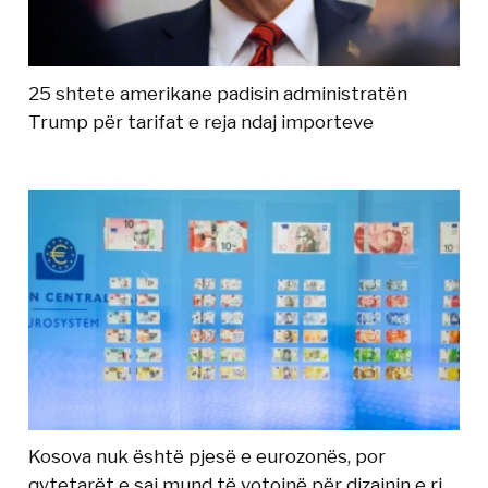
25 shtete amerikane padisin administratën
Trump për tarifat e reja ndaj importeve
Kosova nuk është pjesë e eurozonës, por
qytetarët e saj mund të votojnë për dizajnin e ri