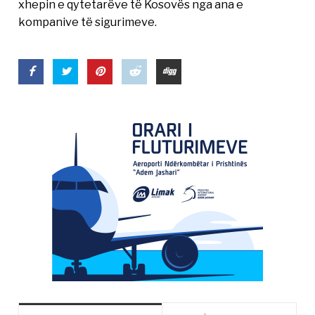
xhepin e qytetarëve të Kosovës nga ana e
kompanive të sigurimeve.