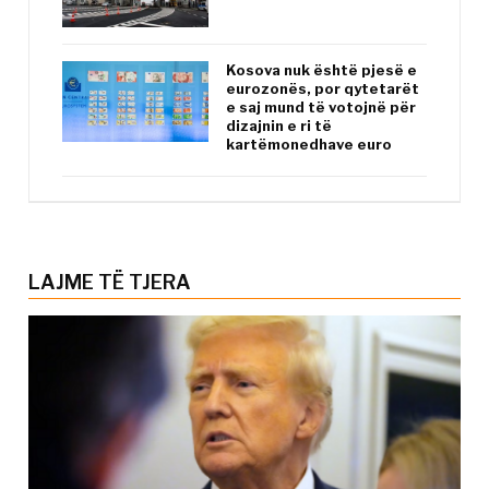
Kosova nuk është pjesë e
eurozonës, por qytetarët
e saj mund të votojnë për
dizajnin e ri të
kartëmonedhave euro
LAJME TË TJERA