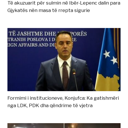
Të akuzuarit për sulmin në Ibër-Lepenc dalin para
Gjykatës nën masa të rrepta sigurie
Formimi i institucioneve, Konjufca: Ka gatishmëri
nga LDK, PDK dha qëndrime të vjetra