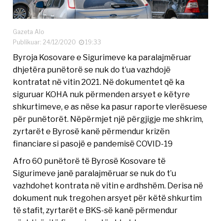
Gazeta Alo
Publikuar: 24/12/2020
19:33
Byroja Kosovare e Sigurimeve ka paralajmëruar
dhjetëra punëtorë se nuk do t’ua vazhdojë
kontratat në vitin 2021. Në dokumentet që ka
siguruar KOHA nuk përmenden arsyet e këtyre
shkurtimeve, e as nëse ka pasur raporte vlerësuese
për punëtorët. Nëpërmjet një përgjigje me shkrim,
zyrtarët e Byrosë kanë përmendur krizën
financiare si pasojë e pandemisë COVID-19
Afro 60 punëtorë të Byrosë Kosovare të
Sigurimeve janë paralajmëruar se nuk do t’u
vazhdohet kontrata në vitin e ardhshëm. Derisa në
dokument nuk tregohen arsyet për këtë shkurtim
të stafit, zyrtarët e BKS-së kanë përmendur