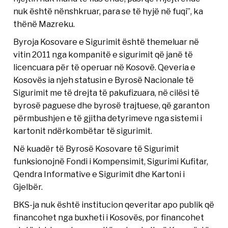
nuk është nënshkruar, para se të hyjë në fuqi”, ka
thënë Mazreku.
Byroja Kosovare e Sigurimit është themeluar në
vitin 2011 nga kompanitë e sigurimit që janë të
licencuara për të operuar në Kosovë. Qeveria e
Kosovës ia njeh statusin e Byrosë Nacionale të
Sigurimit me të drejta të pakufizuara, në cilësi të
byrosë paguese dhe byrosë trajtuese, që garanton
përmbushjen e të gjitha detyrimeve nga sistemi i
kartonit ndërkombëtar të sigurimit.
Në kuadër të Byrosë Kosovare të Sigurimit
funksionojnë Fondi i Kompensimit, Sigurimi Kufitar,
Qendra Informative e Sigurimit dhe Kartoni i
Gjelbër.
BKS-ja nuk është institucion qeveritar apo publik që
financohet nga buxheti i Kosovës, por financohet