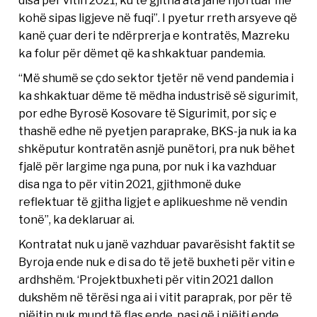
kohë sipas ligjeve në fuqi”. I pyetur rreth arsyeve që
kanë çuar deri te ndërprerja e kontratës, Mazreku
ka folur për dëmet që ka shkaktuar pandemia.
“Më shumë se çdo sektor tjetër në vend pandemia i
ka shkaktuar dëme të mëdha industrisë së sigurimit,
por edhe Byrosë Kosovare të Sigurimit, por siç e
thashë edhe në pyetjen paraprake, BKS-ja nuk ia ka
shkëputur kontratën asnjë punëtori, pra nuk bëhet
fjalë për largime nga puna, por nuk i ka vazhduar
disa nga to për vitin 2021, gjithmonë duke
reflektuar të gjitha ligjet e aplikueshme në vendin
tonë”, ka deklaruar ai.
Kontratat nuk u janë vazhduar pavarësisht faktit se
Byroja ende nuk e di sa do të jetë buxheti për vitin e
ardhshëm. ‘Projektbuxheti për vitin 2021 dallon
dukshëm në tërësi nga ai i vitit paraprak, por për të
njëjtin nuk mund të flas ende, pasi që i njëjti ende