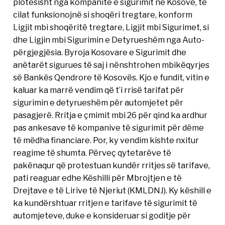
plotësisht nga kompanitë e sigurimit në Kosovë, të
cilat funksionojnë si shoqëri tregtare, konform
Ligjit mbi shoqëritë tregtare, Ligjit mbi Sigurimet, si
dhe Ligjin mbi Sigurimin e Detyrueshëm nga Auto-
përgjegjësia. Byroja Kosovare e Sigurimit dhe
anëtarët sigurues të saj i nënshtrohen mbikëqyrjes
së Bankës Qendrore të Kosovës. Kjo e fundit, vitin e
kaluar ka marrë vendim që t’i rrisë tarifat për
sigurimin e detyrueshëm për automjetet për
pasagjerë. Rritja e çmimit mbi 26 për qind ka ardhur
pas ankesave të kompanive të sigurimit për dëme
të mëdha financiare. Por, ky vendim kishte nxitur
reagime të shumta. Përveç qytetarëve të
pakënaqur që protestuan kundër rritjes së tarifave,
pati reaguar edhe Këshilli për Mbrojtjen e të
Drejtave e të Lirive të Njeriut (KMLDNJ). Ky këshill e
ka kundërshtuar rritjen e tarifave të sigurimit të
automjeteve, duke e konsideruar si goditje për