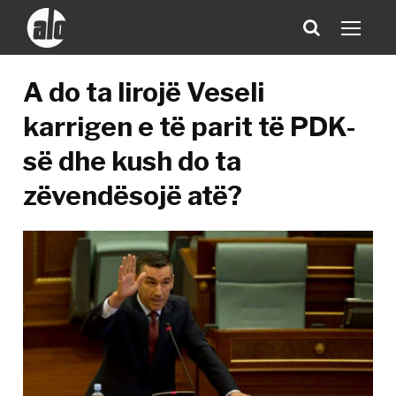
A do ta lirojë Veseli
karrigen e të parit të PDK-
së dhe kush do ta
zëvendësojë atë?