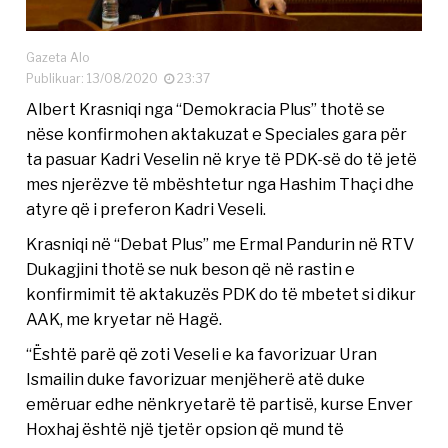
Gazeta Alo
Publikuar: 13/08/2020
23:37
Albert Krasniqi nga “Demokracia Plus” thotë se
nëse konfirmohen aktakuzat e Speciales gara për
ta pasuar Kadri Veselin në krye të PDK-së do të jetë
mes njerëzve të mbështetur nga Hashim Thaçi dhe
atyre që i preferon Kadri Veseli.
Krasniqi në “Debat Plus” me Ermal Pandurin në RTV
Dukagjini thotë se nuk beson që në rastin e
konfirmimit të aktakuzës PDK do të mbetet si dikur
AAK, me kryetar në Hagë.
“Është parë që zoti Veseli e ka favorizuar Uran
Ismailin duke favorizuar menjëherë atë duke
emëruar edhe nënkryetarë të partisë, kurse Enver
Hoxhaj është një tjetër opsion që mund të