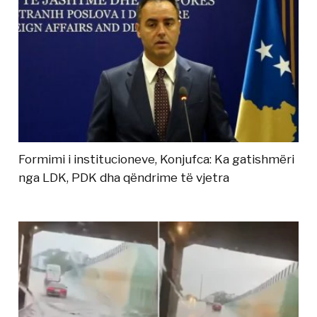
Formimi i institucioneve, Konjufca: Ka gatishmëri
nga LDK, PDK dha qëndrime të vjetra