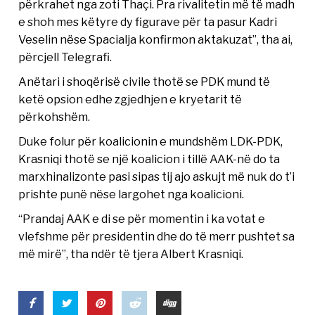
përkrahet nga zoti Thaçi. Pra rivalitetin më të madh
e shoh mes këtyre dy figurave për ta pasur Kadri
Veselin nëse Spacialja konfirmon aktakuzat”, tha ai,
përcjell Telegrafi.
Anëtari i shoqërisë civile thotë se PDK mund të
ketë opsion edhe zgjedhjen e kryetarit të
përkohshëm.
Duke folur për koalicionin e mundshëm LDK-PDK,
Krasniqi thotë se një koalicion i tillë AAK-në do ta
marxhinalizonte pasi sipas tij ajo askujt më nuk do t’i
prishte punë nëse largohet nga koalicioni.
“Prandaj AAK e di se për momentin i ka votat e
vlefshme për presidentin dhe do të merr pushtet sa
më mirë”, tha ndër të tjera Albert Krasniqi.