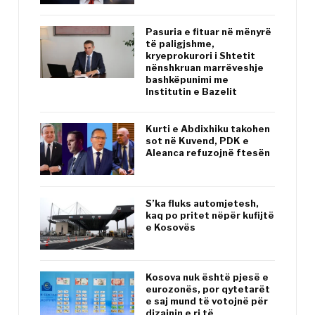
Pasuria e fituar në mënyrë
të paligjshme,
kryeprokurori i Shtetit
nënshkruan marrëveshje
bashkëpunimi me
Institutin e Bazelit
Kurti e Abdixhiku takohen
sot në Kuvend, PDK e
Aleanca refuzojnë ftesën
S’ka fluks automjetesh,
kaq po pritet nëpër kufijtë
e Kosovës
Kosova nuk është pjesë e
eurozonës, por qytetarët
e saj mund të votojnë për
dizajnin e ri të