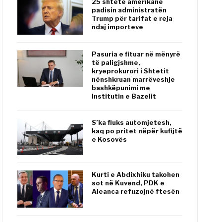
25 shtete amerikane
padisin administratën
Trump për tarifat e reja
ndaj importeve
Pasuria e fituar në mënyrë
të paligjshme,
kryeprokurori i Shtetit
nënshkruan marrëveshje
bashkëpunimi me
Institutin e Bazelit
S’ka fluks automjetesh,
kaq po pritet nëpër kufijtë
e Kosovës
Kurti e Abdixhiku takohen
sot në Kuvend, PDK e
Aleanca refuzojnë ftesën