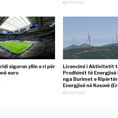
27/07/2026
idi siguron yllin e ri për
Licencimi i Aktivitetit 
onë euro
Prodhimit të Energjisë 
nga Burimet e Ripërtë
6
Energjisë në Kosovë (Er
23/07/2026