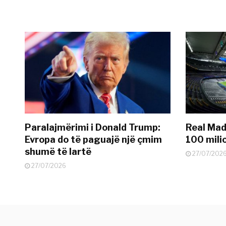
Paralajmërimi i Donald Trump:
Real Madr
Evropa do të paguajë një çmim
100 mili
shumë të lartë
27/07/202
27/07/2026