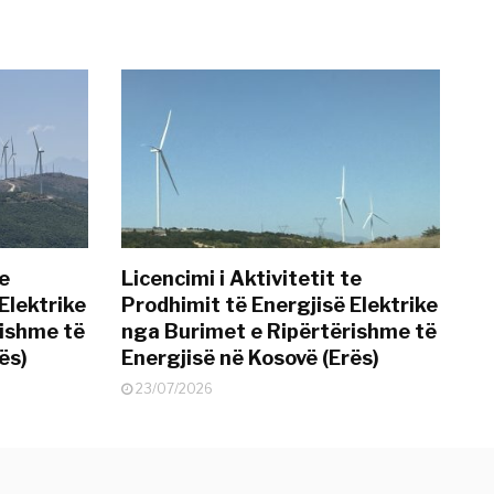
te
Licencimi i Aktivitetit te
Elektrike
Prodhimit të Energjisë Elektrike
rishme të
nga Burimet e Ripërtërishme të
ës)
Energjisë në Kosovë (Erës)
23/07/2026