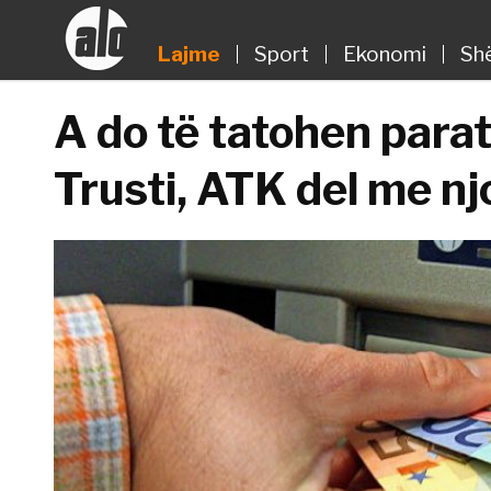
Lajme
Sport
Ekonomi
Sh
A do të tatohen para
Trusti, ATK del me nj