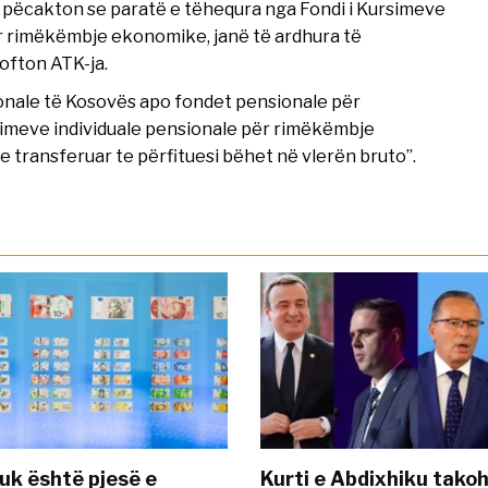
, pëcakton se paratë e tëhequra nga Fondi i Kursimeve
r rimëkëmbje ekonomike, janë të ardhura të
ofton ATK-ja.
sionale të Kosovës apo fondet pensionale për
imeve individuale pensionale për rimëkëmbje
 transferuar te përfituesi bëhet në vlerën bruto”.
uk është pjesë e
Kurti e Abdixhiku tako