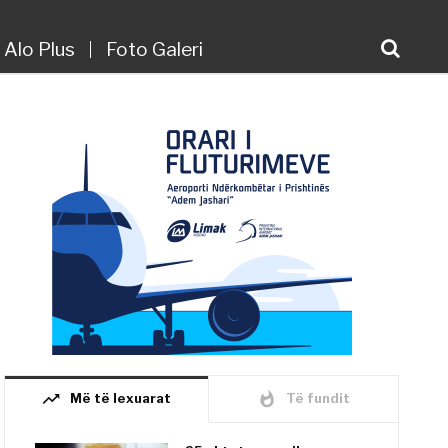
Alo Plus
Foto Galeri
trending_up
whatshot
Më të lexuarat
Të fundit