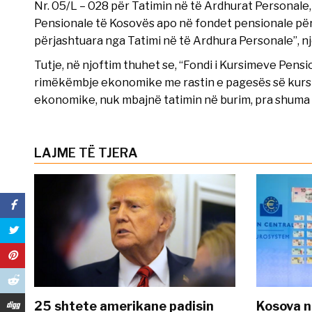
Nr. 05/L – 028 për Tatimin në të Ardhurat Personale
Pensionale të Kosovës apo në fondet pensionale pë
përjashtuara nga Tatimi në të Ardhura Personale”, nj
Tutje, në njoftim thuhet se, “Fondi i Kursimeve Pen
rimëkëmbje ekonomike me rastin e pagesës së kurs
ekonomike, nuk mbajnë tatimin në burim, pra shuma e
LAJME TË TJERA
25 shtete amerikane padisin
Kosova n