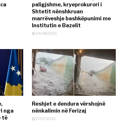
nca
paligjshme, kryeprokurori i
Shtetit nënshkruan
marrëveshje bashkëpunimi me
Institutin e Bazelit
04/08/2026
e,
Reshjet e dendura vërshojnë
i nga
nënkalimin në Ferizaj
 të
27/07/2026