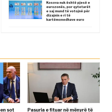
Kosova nuk është pjesë e
eurozonës, por qytetarët
e saj mund të votojnë për
dizajnin e ri të
kartëmonedhave euro
hen sot
Pasuria e fituar në mënyrë të