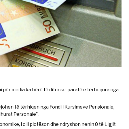
 për media ka bërë të ditur se, paratë e tërhequra nga
lejohen të tërhiqen nga Fondi i Kursimeve Pensionale,
dhurat Personale”.
nomike, i cili plotëson dhe ndryshon nenin 8 të Ligjit