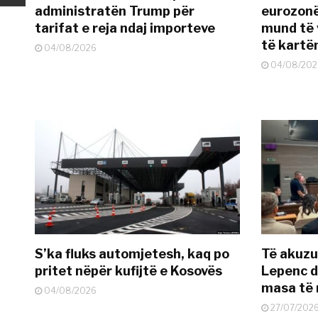
administratën Trump për
eurozonë
tarifat e reja ndaj importeve
mund të v
të kart
04/08/2026
04/08/202
S’ka fluks automjetesh, kaq po
Të akuzua
pritet nëpër kufijtë e Kosovës
Lepenc d
masa të 
04/08/2026
27/07/202