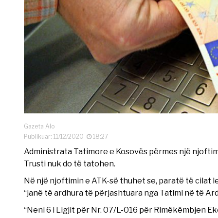
Gazeta Alo
Publikuar: 11/12/2020
18:27
Administrata Tatimore e Kosovës përmes një njoftimi
Trusti nuk do të tatohen.
Në një njoftimin e ATK-së thuhet se, paratë të cilat 
“janë të ardhura të përjashtuara nga Tatimi në të Ar
“Neni 6 i Ligjit për Nr. 07/L-016 për Rimëkëmbjen Eko