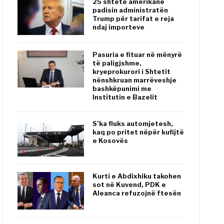
25 shtete amerikane
padisin administratën
Trump për tarifat e reja
ndaj importeve
Pasuria e fituar në mënyrë
të paligjshme,
kryeprokurori i Shtetit
nënshkruan marrëveshje
bashkëpunimi me
Institutin e Bazelit
S’ka fluks automjetesh,
kaq po pritet nëpër kufijtë
e Kosovës
Kurti e Abdixhiku takohen
sot në Kuvend, PDK e
Aleanca refuzojnë ftesën