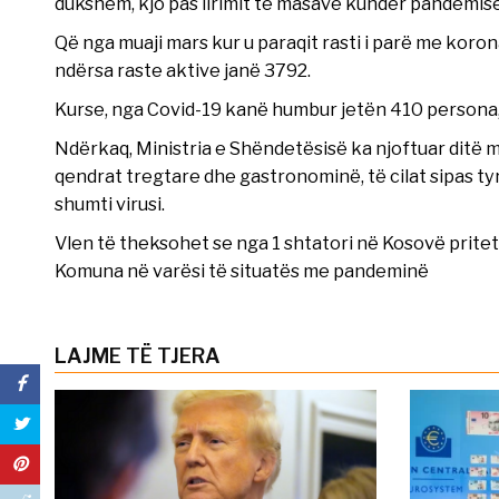
dukshëm, kjo pas lirimit të masave kundër pandemisë
Që nga muaji mars kur u paraqit rasti i parë me koro
ndërsa raste aktive janë 3792.
Kurse, nga Covid-19 kanë humbur jetën 410 persona, 
Ndërkaq, Ministria e Shëndetësisë ka njoftuar ditë m
qendrat tregtare dhe gastronominë, të cilat sipas t
shumti virusi.
Vlen të theksohet se nga 1 shtatori në Kosovë pritet t
Komuna në varësi të situatës me pandeminë
LAJME TË TJERA