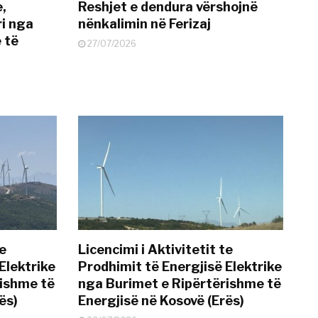
e,
Reshjet e dendura vërshojnë
i nga
nënkalimin në Ferizaj
 të
27/07/2026
te
Licencimi i Aktivitetit te
Elektrike
Prodhimit të Energjisë Elektrike
rishme të
nga Burimet e Ripërtërishme të
ës)
Energjisë në Kosovë (Erës)