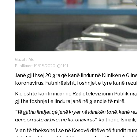
Gazeta Alo
Publikuar: 19/08/2020
11:11
Janë gjithsej 20 gra që kanë lindur në Klinikën e Gji
koronavirus. Fatmirësisht, foshnjet e tyre kanë rezul
Kjo është konfirmuar në Radiotelevizionin Publik nga dre
gjitha foshnjet e lindura janë në gjendje të mirë.
“Të gjitha lindjet që janë kryer në klinikën tonë, kanë 
qenë si raste aktive me koronavirus”
, ka thënë Ismaili
Vlen të theksohet se në Kosovë ditëve të fundit numr