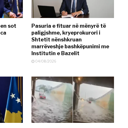
hen sot
Pasuria e fituar në mënyrë të
nca
paligjshme, kryeprokurori i
Shtetit nënshkruan
marrëveshje bashkëpunimi me
Institutin e Bazelit
04/08/2026