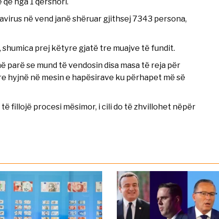
 që nga 1 qërshori.
navirus në vend janë shëruar gjithsej 7343 persona,
shumica prej këtyre gjatë tre muajve të fundit.
ë parë se mund të vendosin disa masa të reja për
yre hyjnë në mesin e hapësirave ku përhapet më së
ë fillojë procesi mësimor, i cili do të zhvillohet nëpër