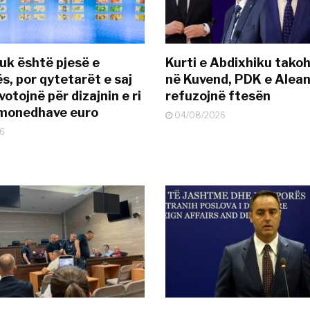
uk është pjesë e
Kurti e Abdixhiku tako
s, por qytetarët e saj
në Kuvend, PDK e Alea
otojnë për dizajnin e ri
refuzojnë ftesën
ëmonedhave euro
04/08/2026
6