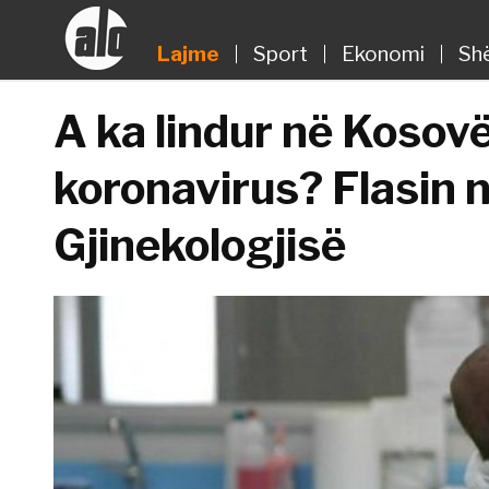
Lajme
Sport
Ekonomi
Sh
A ka lindur në Kosov
koronavirus? Flasin n
Gjinekologjisë