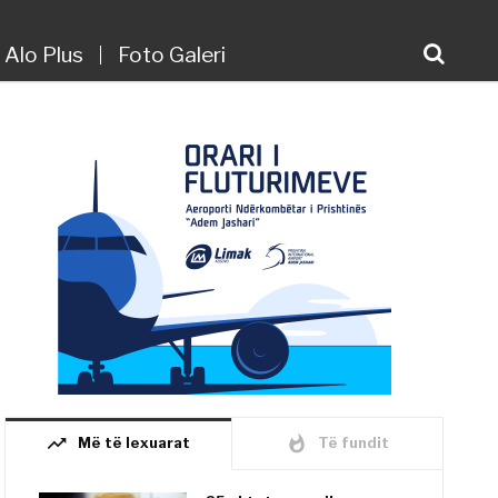
Alo Plus
Foto Galeri
trending_up
whatshot
Më të lexuarat
Të fundit