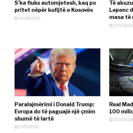
S’ka fluks automjetesh, kaq po
Të akuzua
pritet nëpër kufijtë e Kosovës
Lepenc d
masa të 
04/08/2026
27/07/202
Paralajmërimi i Donald Trump:
Real Madr
Evropa do të paguajë një çmim
100 mili
shumë të lartë
27/07/202
27/07/2026