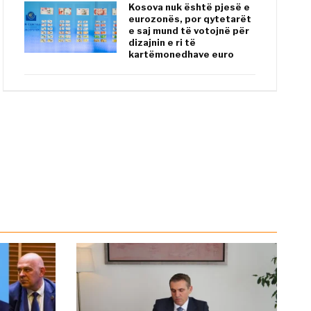
Kosova nuk është pjesë e
eurozonës, por qytetarët
e saj mund të votojnë për
dizajnin e ri të
kartëmonedhave euro