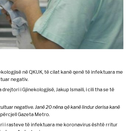
nekologjisë në QKUK, të cilat kanë qenë të infektuara me
tuar negativ.
jtori i Gjinekologjisë, Jakup Ismaili, i cili tha se të
rezultuar negative. Janë 20 nëna që kanë lindur derisa kanë
, përcjell Gazeta Metro.
i i rasteve të infektuara me koronavirus është rritur