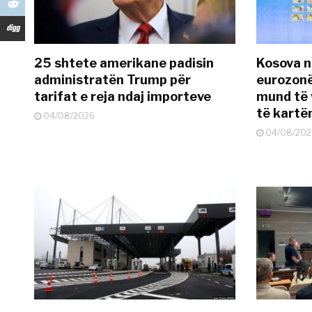
25 shtete amerikane padisin
Kosova n
administratën Trump për
eurozonë
tarifat e reja ndaj importeve
mund të v
të kart
04/08/2026
04/08/202