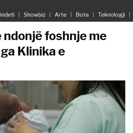
ëndeti
Showbiz
Arte
Bota
Teknologji
ë ndonjë foshnje me
ga Klinika e