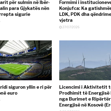
rit për sulmin në Ibër-
Formimi i institucionev
alin para Gjykatës nën
Konjufca: Ka gatishmër
rrepta sigurie
LDK, PDK dha qëndrime
vjetra
6
27/07/2026
idi siguron yllin e ri për
Licencimi i Aktivitetit 
onë euro
Prodhimit të Energjisë 
nga Burimet e Ripërtë
6
Energjisë në Kosovë (Er