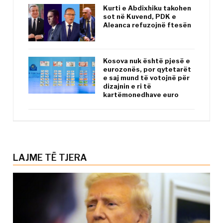
Kurti e Abdixhiku takohen
sot në Kuvend, PDK e
Aleanca refuzojnë ftesën
Kosova nuk është pjesë e
eurozonës, por qytetarët
e saj mund të votojnë për
dizajnin e ri të
kartëmonedhave euro
LAJME TË TJERA