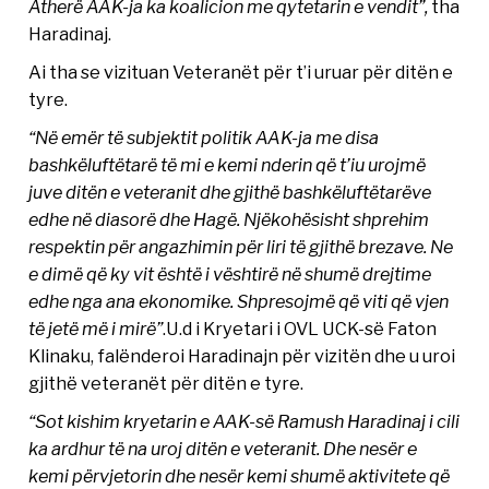
Atherë AAK-ja ka koalicion me qytetarin e vendit”,
tha
Haradinaj.
Ai tha se vizituan Veteranët për t’i uruar për ditën e
tyre.
“Në emër të subjektit politik AAK-ja me disa
bashkëluftëtarë të mi e kemi nderin që t’iu urojmë
juve ditën e veteranit dhe gjithë bashkëluftëtarëve
edhe në diasorë dhe Hagë. Njëkohësisht shprehim
respektin për angazhimin për liri të gjithë brezave. Ne
e dimë që ky vit është i vështirë në shumë drejtime
edhe nga ana ekonomike. Shpresojmë që viti që vjen
të jetë më i mirë”
.U.d i Kryetari i OVL UCK-së Faton
Klinaku, falënderoi Haradinajn për vizitën dhe u uroi
gjithë veteranët për ditën e tyre.
“Sot kishim kryetarin e AAK-së Ramush Haradinaj i cili
ka ardhur të na uroj ditën e veteranit. Dhe nesër e
kemi përvjetorin dhe nesër kemi shumë aktivitete që