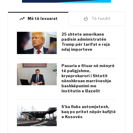
trending_up
whatshot
Më të lexuarat
Të fundit
25 shtete amerikane
padisin administratën
Trump për tarifat e reja
ndaj importeve
Pasuria e fituar në mënyrë
të paligjshme,
kryeprokurori i Shtetit
nënshkruan marrëveshje
bashkëpunimi me
Institutin e Bazelit
S’ka fluks automjetesh,
kaq po pritet nëpër kufijtë
e Kosovës