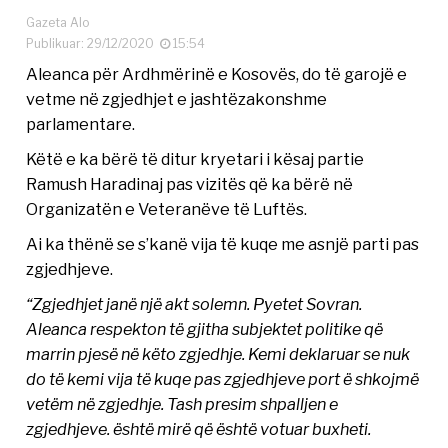
Gazeta Alo
Publikuar: 29/12/2020
15:54
Aleanca për Ardhmërinë e Kosovës, do të garojë e
vetme në zgjedhjet e jashtëzakonshme
parlamentare.
Këtë e ka bërë të ditur kryetari i kësaj partie
Ramush Haradinaj pas vizitës që ka bërë në
Organizatën e Veteranëve të Luftës.
Ai ka thënë se s’kanë vija të kuqe me asnjë parti pas
zgjedhjeve.
“Zgjedhjet janë një akt solemn. Pyetet Sovran.
Aleanca respekton të gjitha subjektet politike që
marrin pjesë në këto zgjedhje. Kemi deklaruar se nuk
do të kemi vija të kuqe pas zgjedhjeve port ë shkojmë
vetëm në zgjedhje. Tash presim shpalljen e
zgjedhjeve. është mirë që është votuar buxheti.