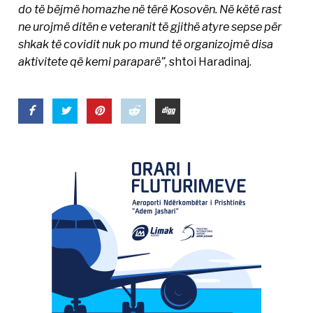
do të bëjmë homazhe në tërë Kosovën. Në këtë rast
ne urojmë ditën e veteranit të gjithë atyre sepse për
shkak të covidit nuk po mund të organizojmë disa
aktivitete që kemi paraparë”
, shtoi Haradinaj.