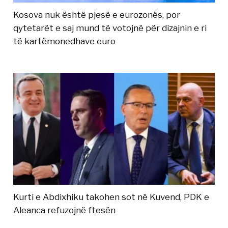
Kosova nuk është pjesë e eurozonës, por
qytetarët e saj mund të votojnë për dizajnin e ri
të kartëmonedhave euro
Kurti e Abdixhiku takohen sot në Kuvend, PDK e
Aleanca refuzojnë ftesën