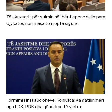
Të akuzuarit për sulmin në Ibër-Lepenc dalin para
Gjykatës nën masa të rrepta sigurie
Formimi i institucioneve, Konjufca: Ka gatishmëri
nga LDK, PDK dha qëndrime të vjetra