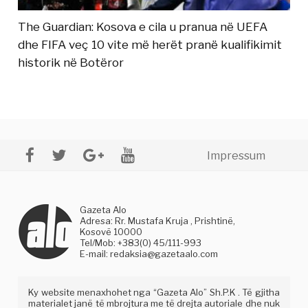
The Guardian: Kosova e cila u pranua në UEFA
dhe FIFA veç 10 vite më herët pranë kualifikimit
historik në Botëror
Impressum
Gazeta Alo
Adresa: Rr. Mustafa Kruja , Prishtinë,
Kosovë 10000
Tel/Mob: +383(0) 45/111-993
E-mail:
redaksia@gazetaalo.com
Ky website menaxhohet nga “Gazeta Alo” Sh.P.K . Të gjitha
materialet janë të mbrojtura me të drejta autoriale dhe nuk