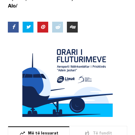
Alo/
trending_up
whatshot
Më të lexuarat
Të fundit