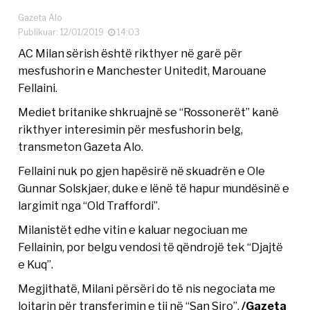
Gazeta Alo
Publikuar: 12/01/2019
14:03
AC Milan sërish është rikthyer në garë për
mesfushorin e Manchester Unitedit, Marouane
Fellaini.
Mediet britanike shkruajnë se “Rossonerët” kanë
rikthyer interesimin për mesfushorin belg,
transmeton Gazeta Alo.
Fellaini nuk po gjen hapësirë në skuadrën e Ole
Gunnar Solskjaer, duke e lënë të hapur mundësinë e
largimit nga “Old Traffordi”.
Milanistët edhe vitin e kaluar negociuan me
Fellainin, por belgu vendosi të qëndrojë tek “Djajtë
e Kuq”.
Megjithatë, Milani përsëri do të nis negociata me
lojtarin për transferimin e tij në “San Siro”.
/Gazeta