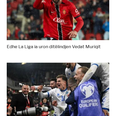
Edhe La Liga ia uron ditëlindjen Vedat Muriqit