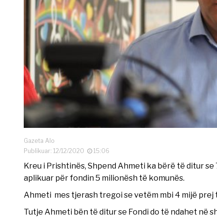
Gazeta Alo
Publikuar: 12/12/2020
15:06
Kreu i Prishtinës, Shpend Ahmeti ka bërë të ditur se
aplikuar për fondin 5 milionësh të komunës.
Ahmeti mes tjerash tregoi se vetëm mbi 4 mijë prej ty
Tutje Ahmeti bën të ditur se Fondi do të ndahet në s