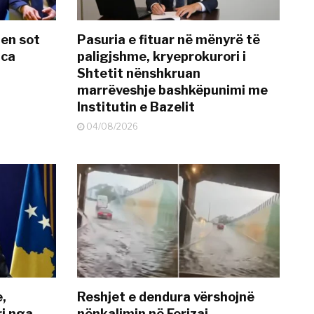
hen sot
Pasuria e fituar në mënyrë të
nca
paligjshme, kryeprokurori i
Shtetit nënshkruan
marrëveshje bashkëpunimi me
Institutin e Bazelit
04/08/2026
e,
Reshjet e dendura vërshojnë
i nga
nënkalimin në Ferizaj