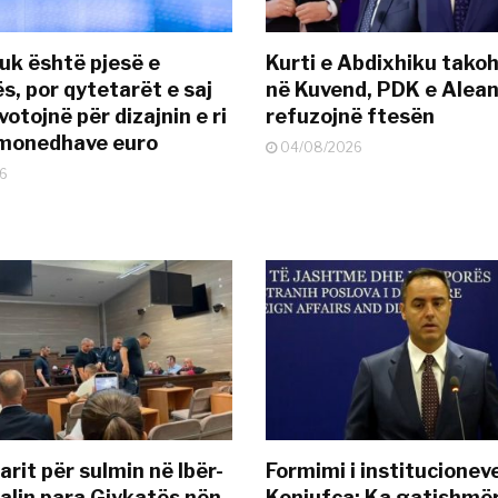
uk është pjesë e
Kurti e Abdixhiku tako
s, por qytetarët e saj
në Kuvend, PDK e Alea
otojnë për dizajnin e ri
refuzojnë ftesën
ëmonedhave euro
04/08/2026
6
rit për sulmin në Ibër-
Formimi i institucionev
alin para Gjykatës nën
Konjufca: Ka gatishmër