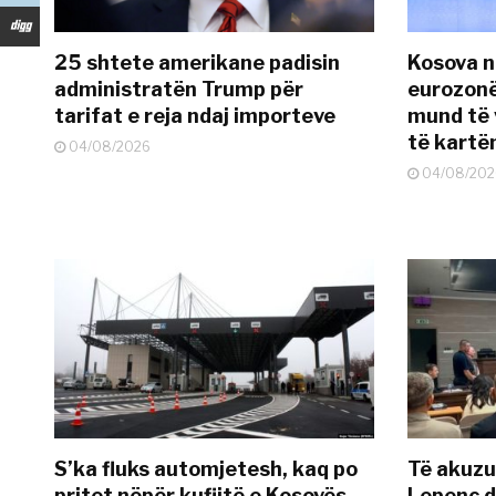
25 shtete amerikane padisin
Kosova n
administratën Trump për
eurozonë
tarifat e reja ndaj importeve
mund të v
të kart
04/08/2026
04/08/202
S’ka fluks automjetesh, kaq po
Të akuzua
pritet nëpër kufijtë e Kosovës
Lepenc d