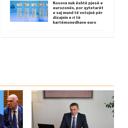
Kosova nuk është pjesë e
eurozonës, por qytetarët
e saj mund të votojnë për
dizajnin e ri të
kartëmonedhave euro