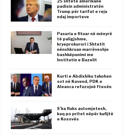
25 shtete amerikane
padisin administratën
Trump për tarifat e reja
ndaj importeve
Pasuria e fituar në mënyrë
të paligjshme,
kryeprokurori i Shtetit
nënshkruan marrëveshje
bashkëpunimi me
Institutin e Bazelit
Kurti e Abdixhiku takohen
sot në Kuvend, PDK e
Aleanca refuzojnë ftesën
S’ka fluks automjetesh,
kaq po pritet nëpër kufijtë
e Kosovës