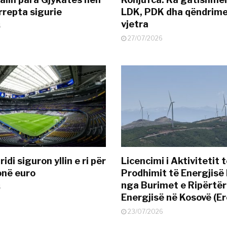
rrepta sigurie
LDK, PDK dha qëndrime
vjetra
6
27/07/2026
idi siguron yllin e ri për
Licencimi i Aktivitetit 
onë euro
Prodhimit të Energjisë 
nga Burimet e Ripërtë
6
Energjisë në Kosovë (Er
23/07/2026