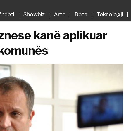
ëndeti
Showbiz
Arte
Bota
Teknologji
iznese kanë aplikuar
ë komunës