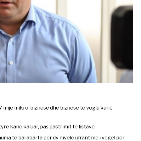
 7 mijë mikro-biznese dhe biznese të vogla kanë
re kanë kaluar, pas pastrimit të listave.
huma të barabarta për dy nivele (grant më i vogël për