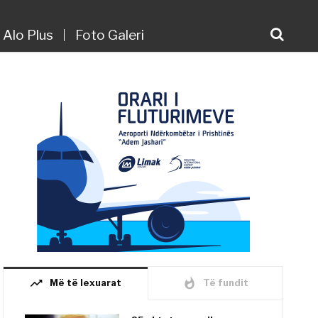
Alo Plus
Foto Galeri
trending_up
whatshot
Më të lexuarat
Të fundit