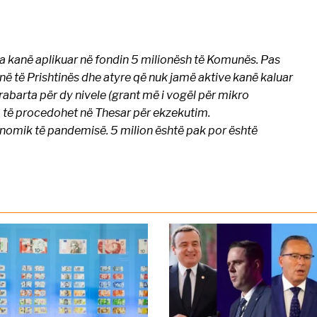
 kanë aplikuar në fondin 5 milionësh të Komunës. Pas
anë të Prishtinës dhe atyre që nuk jamë aktive kanë kaluar
abarta për dy nivele (grant më i vogël për mikro
o të procedohet në Thesar për ekzekutim.
onomik të pandemisë. 5 milion është pak por është