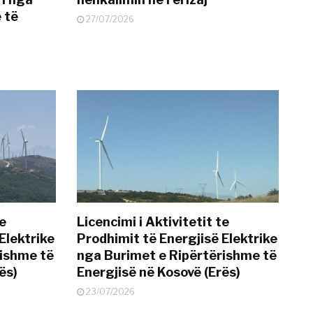
 të
27/07/2026
te
Licencimi i Aktivitetit te
Elektrike
Prodhimit të Energjisë Elektrike
rishme të
nga Burimet e Ripërtërishme të
ës)
Energjisë në Kosovë (Erës)
23/07/2026