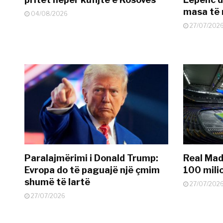
masa të 
04/08/2026
27/07/202
Paralajmërimi i Donald Trump:
Real Madr
Evropa do të paguajë një çmim
100 mili
shumë të lartë
27/07/202
27/07/2026