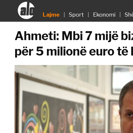
Lajme
Sport
Ekonomi
Sh
Ahmeti: Mbi 7 mijë b
për 5 milionë euro t