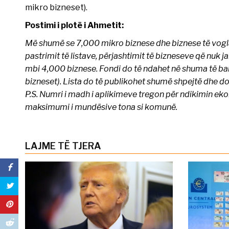
mikro bizneset).
Postimi i plotë i Ahmetit:
Më shumë se 7,000 mikro biznese dhe biznese të vogla
pastrimit të listave, përjashtimit të bizneseve që nuk j
mbi 4,000 biznese. Fondi do të ndahet në shuma të bar
bizneset). Lista do të publikohet shumë shpejtë dhe d
P.S. Numri i madh i aplikimeve tregon për ndikimin ek
maksimumi i mundësive tona si komunë.
LAJME TË TJERA