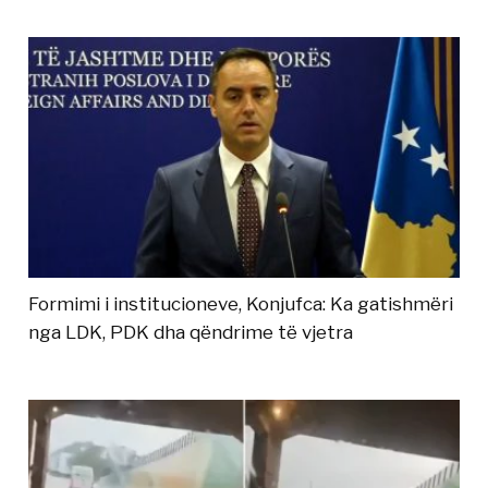
Formimi i institucioneve, Konjufca: Ka gatishmëri
nga LDK, PDK dha qëndrime të vjetra