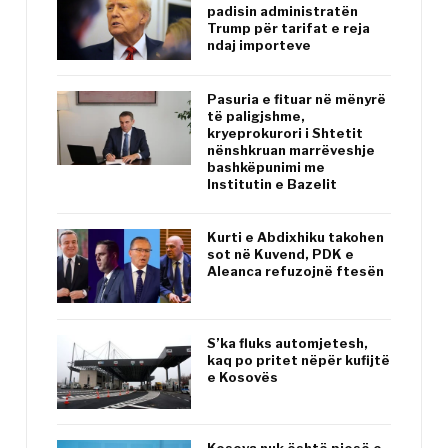
padisin administratën
Trump për tarifat e reja
ndaj importeve
Pasuria e fituar në mënyrë
të paligjshme,
kryeprokurori i Shtetit
nënshkruan marrëveshje
bashkëpunimi me
Institutin e Bazelit
Kurti e Abdixhiku takohen
sot në Kuvend, PDK e
Aleanca refuzojnë ftesën
S’ka fluks automjetesh,
kaq po pritet nëpër kufijtë
e Kosovës