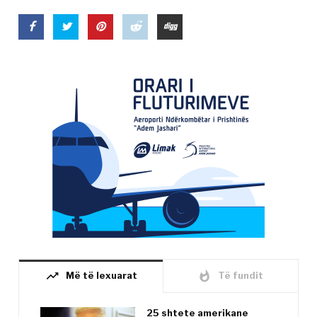
trending_up
whatshot
Më të lexuarat
Të fundit
25 shtete amerikane