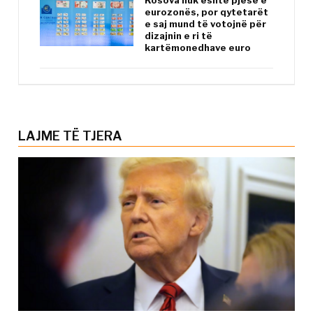
Kosova nuk është pjesë e
eurozonës, por qytetarët
e saj mund të votojnë për
dizajnin e ri të
kartëmonedhave euro
LAJME TË TJERA