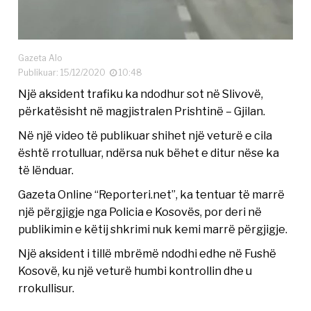
Gazeta Alo
Publikuar: 15/12/2020
10:48
Një aksident trafiku ka ndodhur sot në Slivovë,
përkatësisht në magjistralen Prishtinë – Gjilan.
Në një video të publikuar shihet një veturë e cila
është rrotulluar, ndërsa nuk bëhet e ditur nëse ka
të lënduar.
Gazeta Online “Reporteri.net”, ka tentuar të marrë
një përgjigje nga Policia e Kosovës, por deri në
publikimin e këtij shkrimi nuk kemi marrë përgjigje.
Një aksident i tillë mbrëmë ndodhi edhe në Fushë
Kosovë, ku një veturë humbi kontrollin dhe u
rrokullisur.