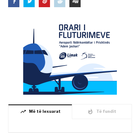
trending_up
whatshot
Më të lexuarat
Të fundit