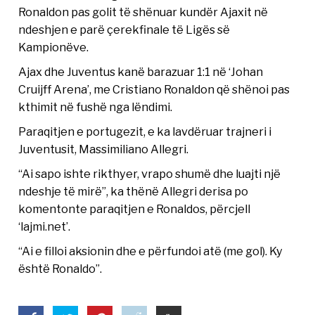
Ronaldon pas golit të shënuar kundër Ajaxit në
ndeshjen e parë çerekfinale të Ligës së
Kampionëve.
Ajax dhe Juventus kanë barazuar 1:1 në ‘Johan
Cruijff Arena’, me Cristiano Ronaldon që shënoi pas
kthimit në fushë nga lëndimi.
Paraqitjen e portugezit, e ka lavdëruar trajneri i
Juventusit, Massimiliano Allegri.
“Ai sapo ishte rikthyer, vrapo shumë dhe luajti një
ndeshje të mirë”, ka thënë Allegri derisa po
komentonte paraqitjen e Ronaldos, përcjell
‘lajmi.net’.
“Ai e filloi aksionin dhe e përfundoi atë (me gol). Ky
është Ronaldo”.