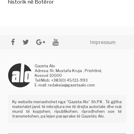
historik në Botëror
Impressum
Gazeta Alo
Adresa: Rr. Mustafa Kruja , Prishtinë,
Kosovë 10000
Tel/Mob: +383(0) 45/111-993
E-mail:
redaksia@gazetaalo.com
Ky website menaxhohet nga “Gazeta Alo” Sh.P.K . Të gjitha
materialet janë të mbrojtura me të drejta autoriale dhe nuk
mund të kopjohen, ripublikohen, riprodhohen ose të
transmetohen, pa lejen paraprake të Gazetës Alo.