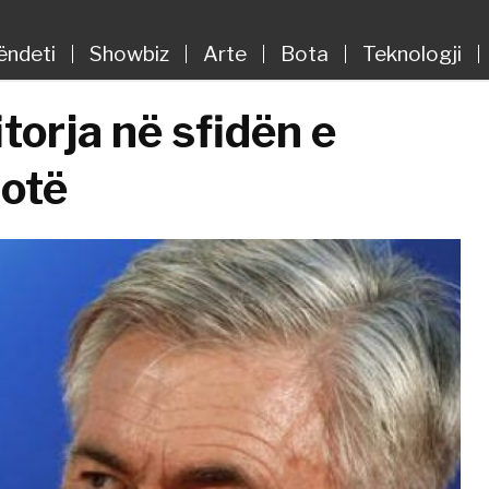
ëndeti
Showbiz
Arte
Bota
Teknologji
torja në sfidën e
hotë