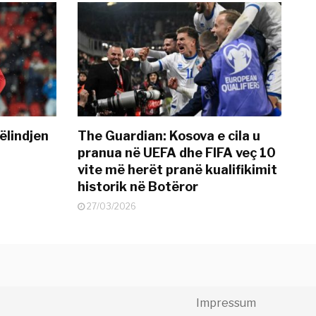
ëlindjen
The Guardian: Kosova e cila u
pranua në UEFA dhe FIFA veç 10
vite më herët pranë kualifikimit
historik në Botëror
27/03/2026
Impressum