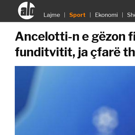
Lajme
Sport
Ekonomi
Sh
Ancelotti-n e gëzon fi
funditvitit, ja çfarë t