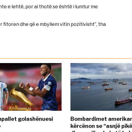
te e lehtë, por ai thotë se është i lumtur me
 fitoren dhe që e mbyllem vitin pozitivisht”, tha
pallet golashënuesi
Bombardimet amerikane
ë
kërcënon se “asnjë pik