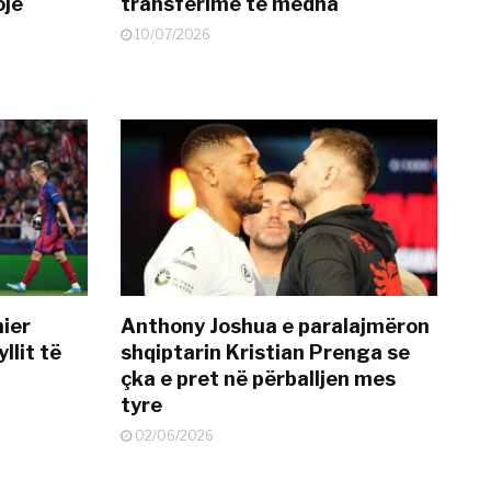
ojë
transferime të mëdha
10/07/2026
mier
Anthony Joshua e paralajmëron
llit të
shqiptarin Kristian Prenga se
çka e pret në përballjen mes
tyre
02/06/2026