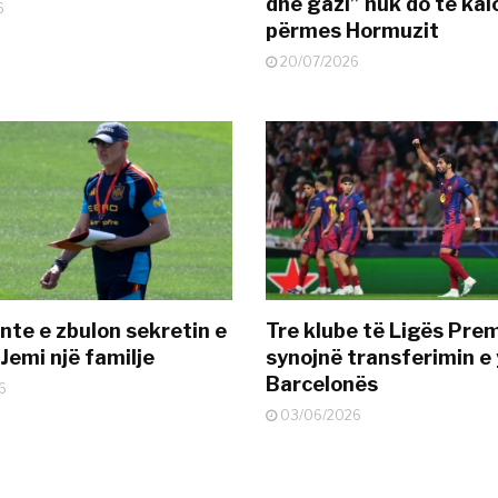
dhe gazi” nuk do të kal
6
përmes Hormuzit
20/07/2026
nte e zbulon sekretin e
Tre klube të Ligës Pre
Jemi një familje
synojnë transferimin e y
Barcelonës
6
03/06/2026