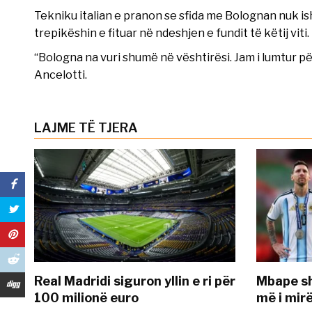
Tekniku italian e pranon se sfida me Bolognan nuk ish
trepikëshin e fituar në ndeshjen e fundit të këtij viti.
“Bologna na vuri shumë në vështirësi. Jam i lumtur për
Ancelotti.
LAJME TË TJERA
Real Madridi siguron yllin e ri për
Mbape sh
100 milionë euro
më i mir