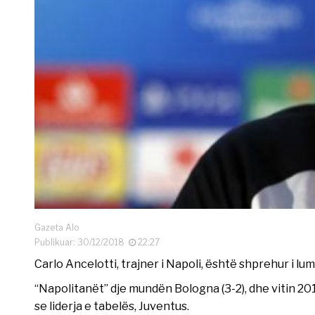
Gazeta Alo
Publikuar: 30/12/2018
22:27
Carlo Ancelotti, trajner i Napoli, është shprehur i lumt
“Napolitanët” dje mundën Bologna (3-2), dhe vitin 20
se liderja e tabelës, Juventus.