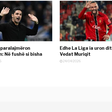
 paralajmëron
Edhe La Liga ia uron dit
: Në fushë si bisha
Vedat Muriqit
6
24/04/2026