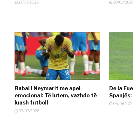
27/07/2026
20/07/202
Babai i Neymarit me apel
De la Fue
emocional: Të lutem, vazhdo të
Spanjës: 
luash futboll
05/06/202
07/07/2026