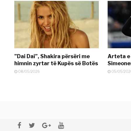
”Dai Dai”, Shakira përsëri me
Arteta e
himnin zyrtar të Kupës së Botës
Simeonen
08/05/2026
05/05/202