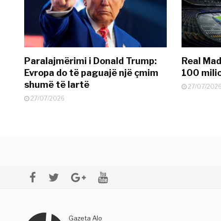
Paralajmërimi i Donald Trump:
Real Madr
Evropa do të paguajë një çmim
100 mili
shumë të lartë
27/07/202
27/07/2026
Gazeta Alo