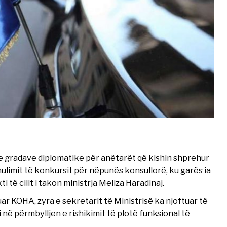
e gradave diplomatike për anëtarët që kishin shprehur
nulimit të konkursit për nëpunës konsullorë, ku garës ia
të cilit i takon ministrja Meliza Haradinaj.
uar KOHA, zyra e sekretarit të Ministrisë ka njoftuar të
 në përmbylljen e rishikimit të plotë funksional të