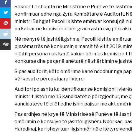
Shkeljet e shumta në Ministrinë e Punëve të Jashtme
konfirmuar edhe nga Zyra Kombëtare e Auditorit. Në 
ministri Behgjet Pacolli kishte emëruar konsuj që nu
pa kaluar në komisionin për grada ashtu siç përcakto
Në mënyrë të jashtëligjshme, Pacolli kishte emëruar 
pjesëmarrës në konkursin e marsit të vitit 2019, mi
njëjtit persona nuk kanë kaluar përmes komisionit t
konkurse dhe pa qenë anëtarë në shërbimin e jasht
Sipas auditorit, këto emërime kanë ndodhur nga papë
kërkesat e përcaktuara ligjore.
Auditori po ashtu ka identifikuar se komisioni i vler
ministrit listën me 15 kandidatët e përzgjedhur, me ç
kandidatëve të cilët edhe ishin pajisur me akt emëri
Pas ardhjes në krye të Ministrisë së Punëve të Jash
emërimin e konsujve të jashtëligjshëm. Ndërkaq, pasa
Haradinaj, ka rishqyrtuar ligjshmërinë e këtyre ven