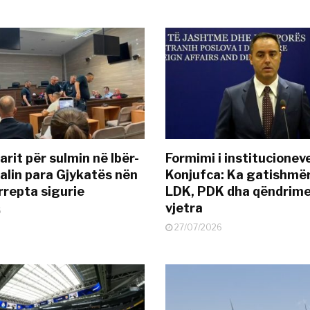
rit për sulmin në Ibër-
Formimi i institucionev
alin para Gjykatës nën
Konjufca: Ka gatishmër
rrepta sigurie
LDK, PDK dha qëndrime
vjetra
6
27/07/2026