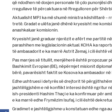
që ndodhen në dosjen personale të çdo punonjësi dhe
rregullave të përcaktuara në Rregulloren për Shërbim
Aktualisht MPJ ka më shumë ministra këshilltarë – rre
tretë. Gradat e ulëta janë dhënë kryesisht me komisi
anashkaluar komisionin.
Kryesisht janë graduar njerëzit e afërt me partitë në
parashihen me legjislacionin aktual. KOHA ka raportu
të ambasadorit e ka marrë Astrit Zemaj, i cili është v
Pas marrjes së titullit, menjëherë është propozuar 
Bashkimit Evropian (BE), nëpërmjet misionit diploma
bërë, pavarësisht faktit se Kosova ka ambasador në B
Edhe ushtruesi i detyrës së drejtorit të përgjithshëm
jashtëligjshëm e në konflikt interesi është ngritur 
ish-presidenti Hashim Thaçi e ka konfirmuar për amb
e ka marrë edhe Frymëzim Isufaj, i cili është dekretu
Gradimet e jashtëligjshme u konstatuan edhe nga aud