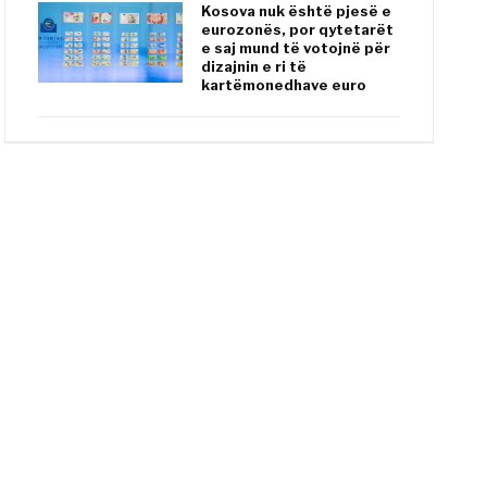
Kosova nuk është pjesë e
eurozonës, por qytetarët
e saj mund të votojnë për
dizajnin e ri të
kartëmonedhave euro