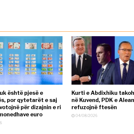
uk është pjesë e
Kurti e Abdixhiku tako
s, por qytetarët e saj
në Kuvend, PDK e Alea
otojnë për dizajnin e ri
refuzojnë ftesën
ëmonedhave euro
04/08/2026
6