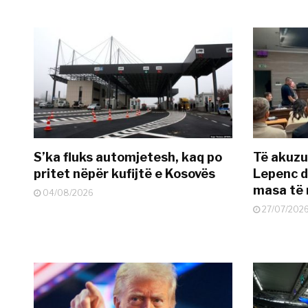
S’ka fluks automjetesh, kaq po
Të akuzua
pritet nëpër kufijtë e Kosovës
Lepenc d
masa të 
04/08/2026
27/07/202