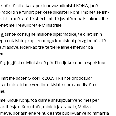
, për të cilat ka raportuar vazhdimisht KOHA, janë
raportin e fundit për këtë dikaster konfirmohet se ish-
k ishin anëtarë të shërbimit të jashtëm, pa konkurs dhe
het me rregulloret e Ministrisë.
gjashtë konsuj në misione diplomatike, të cilët ishin
rëpo nuk ishin propozuar nga komisioni përzgjedhës. Të
ë gradave. Ndërkaq tre të tjerë janë emëruar pa
ëm.
rgjegjësia e Ministrisë për t’i ndjekur dhe respektuar
ësimit me datën 5 korrik 2019, i kishte propozuar
’rast ministri me vendim e kishte aprovuar listën e
me.
tme, Glauk Konjufca kishte shfuqizuar vendimet për
rdhësja e Konjufcës, ministrja aktuale, Meliza
dimeve, por asnjëherë nuk është publikuar vendimmarrja