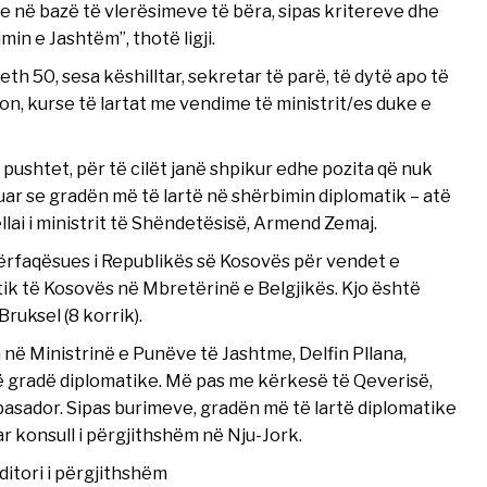
 në bazë të vlerësimeve të bëra, sipas kritereve dhe
in e Jashtëm”, thotë ligji.
th 50, sesa këshilltar, sekretar të parë, të dytë apo të
on, kurse të lartat me vendime të ministrit/es duke e
 pushtet, për të cilët janë shpikur edhe pozita që nuk
ar se gradën më të lartë në shërbimin diplomatik – atë
ëllai i ministrit të Shëndetësisë, Armend Zemaj.
përfaqësues i Republikës së Kosovës për vendet e
tik të Kosovës në Mbretërinë e Belgjikës. Kjo është
ruksel (8 korrik).
 në Ministrinë e Punëve të Jashtme, Delfin Pllana,
në gradë diplomatike. Më pas me kërkesë të Qeverisë,
asador. Sipas burimeve, gradën më të lartë diplomatike
ar konsull i përgjithshëm në Nju-Jork.
itori i përgjithshëm