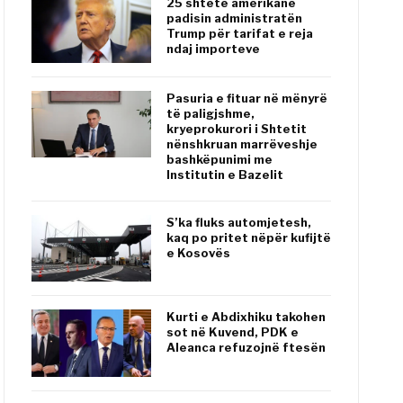
25 shtete amerikane
padisin administratën
Trump për tarifat e reja
ndaj importeve
Pasuria e fituar në mënyrë
të paligjshme,
kryeprokurori i Shtetit
nënshkruan marrëveshje
bashkëpunimi me
Institutin e Bazelit
S’ka fluks automjetesh,
kaq po pritet nëpër kufijtë
e Kosovës
Kurti e Abdixhiku takohen
sot në Kuvend, PDK e
Aleanca refuzojnë ftesën