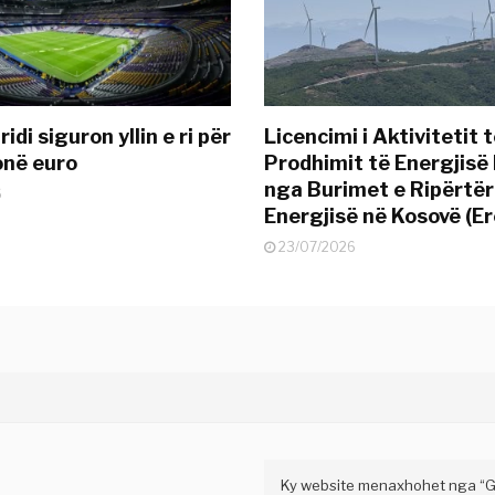
idi siguron yllin e ri për
Licencimi i Aktivitetit 
onë euro
Prodhimit të Energjisë 
nga Burimet e Ripërtë
6
Energjisë në Kosovë (Er
23/07/2026
Ky website menaxhohet nga “Gaz