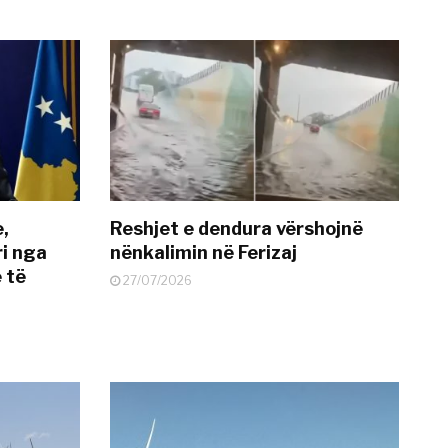
e,
Reshjet e dendura vërshojnë
i nga
nënkalimin në Ferizaj
 të
27/07/2026