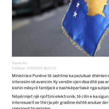
Gazeta Alo
Publikuar: 19/12/2020
20:00
Ministria e Punëve të Jashtme ka pezulluar dhënien 
interesim në avancim. Ky vendim vjen disa ditë pas a
kishin mësyrë familjarë e bashkëpartiakë nga subjekti 
Nëpërmjet një njoftimi elektronik, të cilin e ka sigur
interesuarit se thirrja për gradime është anuluar deri
shërbimit të jashtëm.