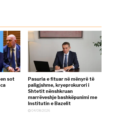
hen sot
Pasuria e fituar në mënyrë të
nca
paligjshme, kryeprokurori i
Shtetit nënshkruan
marrëveshje bashkëpunimi me
Institutin e Bazelit
04/08/2026