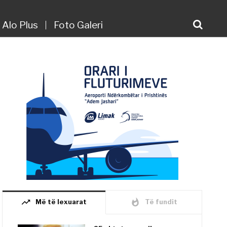
Alo Plus
Foto Galeri
trending_up
whatshot
Më të lexuarat
Të fundit