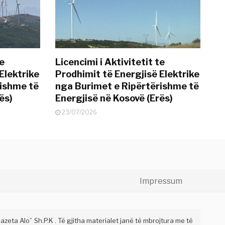
te
Licencimi i Aktivitetit te
Elektrike
Prodhimit të Energjisë Elektrike
rishme të
nga Burimet e Ripërtërishme të
ës)
Energjisë në Kosovë (Erës)
23/07/2026
Impressum
eta Alo” Sh.P.K . Të gjitha materialet janë të mbrojtura me të