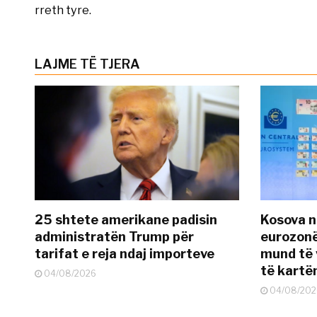
rreth tyre.
LAJME TË TJERA
25 shtete amerikane padisin
Kosova n
administratën Trump për
eurozonë
tarifat e reja ndaj importeve
mund të v
të kart
04/08/2026
04/08/202