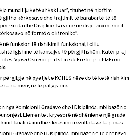
jo mund t’ju ketë shkaktuar”, thuhet në njoftim.
ë gjitha kërkesave dhe trajtimit të barabartë të të
për Grada dhe Disiplinë, ka vënë në dispozicion email
 kërkesave në formë elektronike”.
ë funksion të rishikimit funksional, i cili u
ashtëligjshme të konsujve të përgjithshëm. Katër prej
entes, Vjosa Osmani, përfshirë dekretin për Flakron
la.
r përgjigje në pyetjet e KOHËS nëse do të ketë rishikim
dhënë në mënyrë të paligjshme.
n nga Komisioni i Gradave dhe i Disiplinës, mbi bazën e
unonjësi. Elementet kryesorë në dhënien e një grade
imit, kualifikimi dhe vlerësimi i rezultateve të punës.
oni i Gradave dhe i Disiplinës, mbi bazën e të dhënave