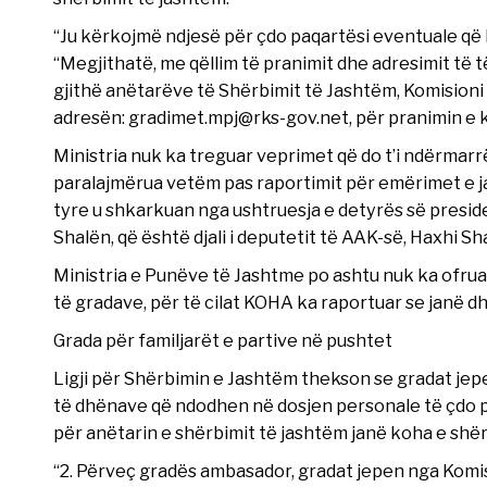
“Ju kërkojmë ndjesë për çdo paqartësi eventuale që k
“Megjithatë, me qëllim të pranimit dhe adresimit të t
gjithë anëtarëve të Shërbimit të Jashtëm, Komisioni 
adresën:
gradimet.mpj@rks-gov.net
, për pranimin e
Ministria nuk ka treguar veprimet që do t’i ndërmarrë n
paralajmërua vetëm pas raportimit për emërimet e j
tyre u shkarkuan nga ushtruesja e detyrës së presid
Shalën, që është djali i deputetit të AAK-së, Haxhi Sha
Ministria e Punëve të Jashtme po ashtu nuk ka ofrua
të gradave, për të cilat KOHA ka raportuar se janë 
Grada për familjarët e partive në pushtet
Ligji për Shërbimin e Jashtëm thekson se gradat jepe
të dhënave që ndodhen në dosjen personale të çdo p
për anëtarin e shërbimit të jashtëm janë koha e shërb
“2. Përveç gradës ambasador, gradat jepen nga Komisi