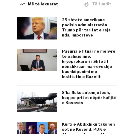
trending_up
whatshot
Më të lexuarat
Të fundit
25 shtete amerikane
padisin administratën
Trump për tarifat e reja
ndaj importeve
Pasuria e fituar në mënyrë
të paligjshme,
kryeprokurori i Shtetit
nënshkruan marrëveshje
bashkëpunimi me
Institutin e Bazelit
S’ka fluks automjetesh,
kaq po pritet nëpër kufijtë
e Kosovës
Kurti e Abdixhiku takohen
sot në Kuvend, PDK e