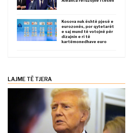
Aleanca refuzojnë ftesën
Kosova nuk është pjesë e
eurozonës, por qytetarët
e saj mund të votojnë për
dizajnin e ri të
kartëmonedhave euro
LAJME TË TJERA