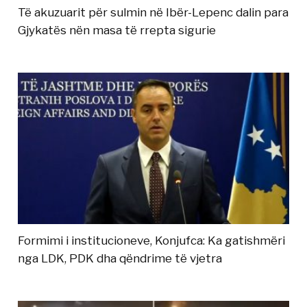
Të akuzuarit për sulmin në Ibër-Lepenc dalin para
Gjykatës nën masa të rrepta sigurie
Formimi i institucioneve, Konjufca: Ka gatishmëri
nga LDK, PDK dha qëndrime të vjetra