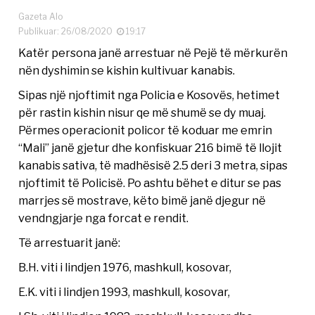
Gazeta Alo
Publikuar: 26/08/2020
19:17
Katër persona janë arrestuar në Pejë të mërkurën
nën dyshimin se kishin kultivuar kanabis.
Sipas një njoftimit nga Policia e Kosovës, hetimet
për rastin kishin nisur qe më shumë se dy muaj.
Përmes operacionit policor të koduar me emrin
“Mali” janë gjetur dhe konfiskuar 216 bimë të llojit
kanabis sativa, të madhësisë 2.5 deri 3 metra, sipas
njoftimit të Policisë. Po ashtu bëhet e ditur se pas
marrjes së mostrave, këto bimë janë djegur në
vendngjarje nga forcat e rendit.
Të arrestuarit janë:
B.H. viti i lindjen 1976, mashkull, kosovar,
E.K. viti i lindjen 1993, mashkull, kosovar,