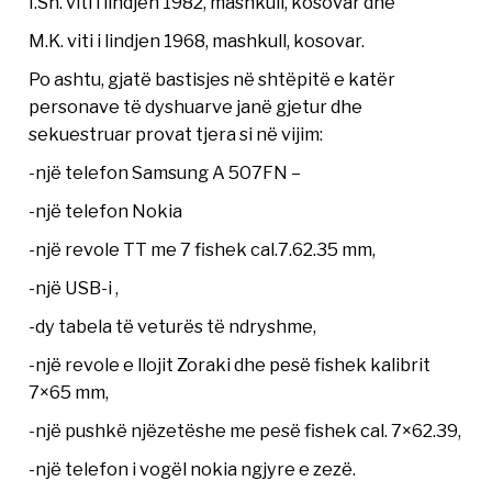
I.Sh. viti i lindjen 1982, mashkull, kosovar dhe
M.K. viti i lindjen 1968, mashkull, kosovar.
Po ashtu, gjatë bastisjes në shtëpitë e katër
personave të dyshuarve janë gjetur dhe
sekuestruar provat tjera si në vijim:
-një telefon Samsung A 507FN –
-një telefon Nokia
-një revole TT me 7 fishek cal.7.62.35 mm,
-një USB-i ,
-dy tabela të veturës të ndryshme,
-një revole e llojit Zoraki dhe pesë fishek kalibrit
7×65 mm,
-një pushkë njëzetëshe me pesë fishek cal. 7×62.39,
-një telefon i vogël nokia ngjyre e zezë.