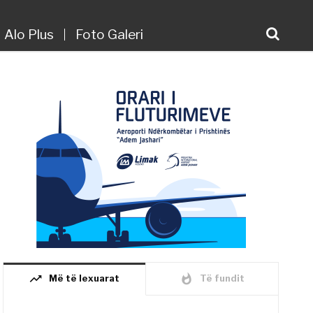
Alo Plus
Foto Galeri
trending_up
whatshot
Më të lexuarat
Të fundit