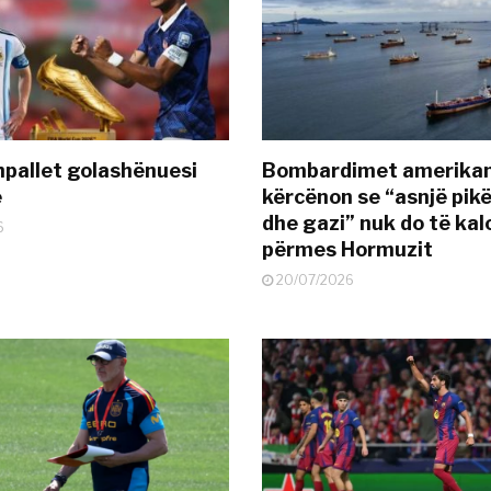
pallet golashënuesi
Bombardimet amerikane
ë
kërcënon se “asnjë pik
dhe gazi” nuk do të kal
6
përmes Hormuzit
20/07/2026