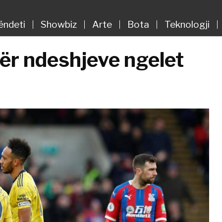
ëndeti
Showbiz
Arte
Bota
Teknologji
ër ndeshjeve ngelet