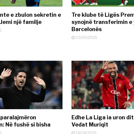
nte e zbulon sekretin e
Tre klube të Ligës Pre
Jemi një familje
synojnë transferimin e y
Barcelonës
6
03/06/2026
 paralajmëron
Edhe La Liga ia uron dit
: Në fushë si bisha
Vedat Muriqit
6
24/04/2026