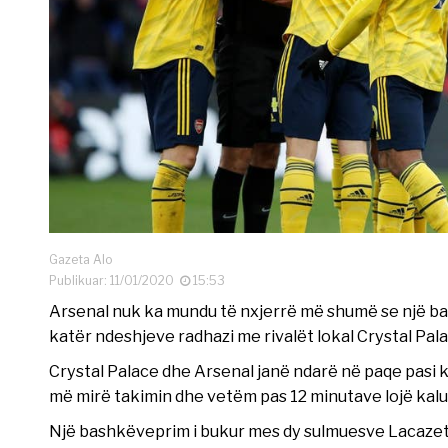
Gazeta Alo
Publikuar: 11/01/2020
15:53
Arsenal nuk ka mundu të nxjerrë më shumë se një bar
katër ndeshjeve radhazi me rivalët lokal Crystal Pala
Crystal Palace dhe Arsenal janë ndarë në paqe pasi ka
më mirë takimin dhe vetëm pas 12 minutave lojë kalu
Një bashkëveprim i bukur mes dy sulmuesve Lacazet