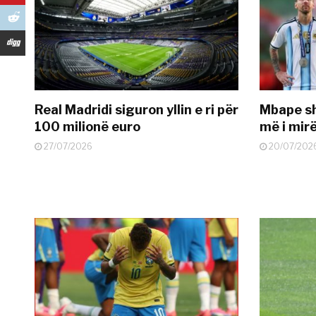
Real Madridi siguron yllin e ri për
Mbape sh
100 milionë euro
më i mir
27/07/2026
20/07/202