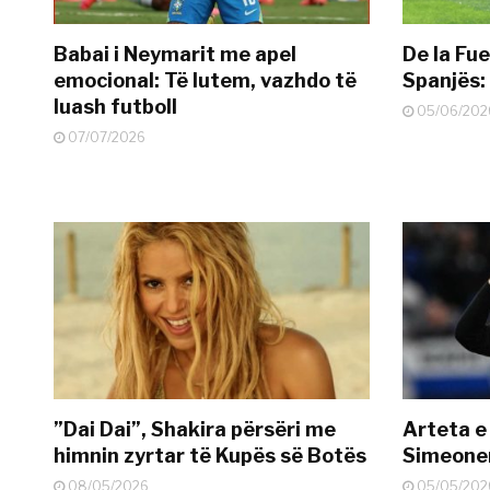
Babai i Neymarit me apel
De la Fue
emocional: Të lutem, vazhdo të
Spanjës: 
luash futboll
05/06/202
07/07/2026
”Dai Dai”, Shakira përsëri me
Arteta e
himnin zyrtar të Kupës së Botës
Simeonen
08/05/2026
05/05/202