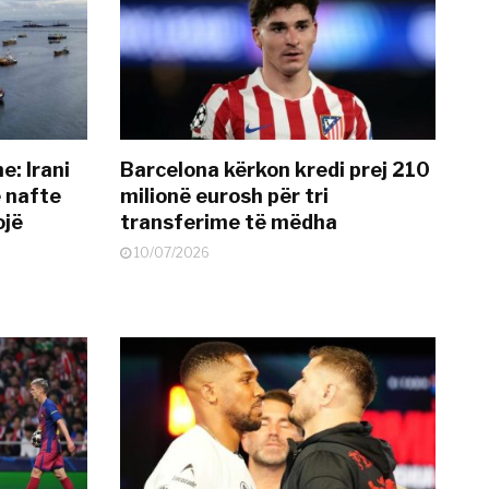
: Irani
Barcelona kërkon kredi prej 210
ë nafte
milionë eurosh për tri
ojë
transferime të mëdha
10/07/2026