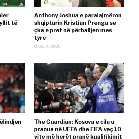
mier
Anthony Joshua e paralajmëron
llit të
shqiptarin Kristian Prenga se
çka e pret në përballjen mes
tyre
02/06/2026
ëlindjen
The Guardian: Kosova e cila u
pranua në UEFA dhe FIFA veç 10
vite më herët pranë kualifikimit