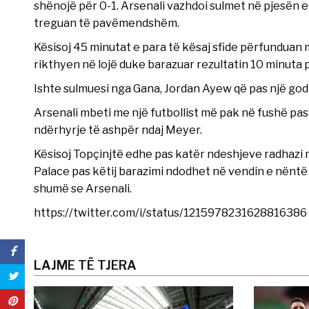
shënojë për 0-1. Arsenali vazhdoi sulmet në pjesën 
treguan të pavëmendshëm.
Kësisoj 45 minutat e para të kësaj sfide përfunduan 
rikthyen në lojë duke barazuar rezultatin 10 minuta pa
Ishte sulmuesi nga Gana, Jordan Ayew që pas një godi
Arsenali mbeti me një futbollist më pak në fushë pa
ndërhyrje të ashpër ndaj Meyer.
Kësisoj Topçinjtë edhe pas katër ndeshjeve radhazi me
Palace pas këtij barazimi ndodhet në vendin e nëntë 
shumë se Arsenali.
https://twitter.com/i/status/1215978231628816386
LAJME TË TJERA