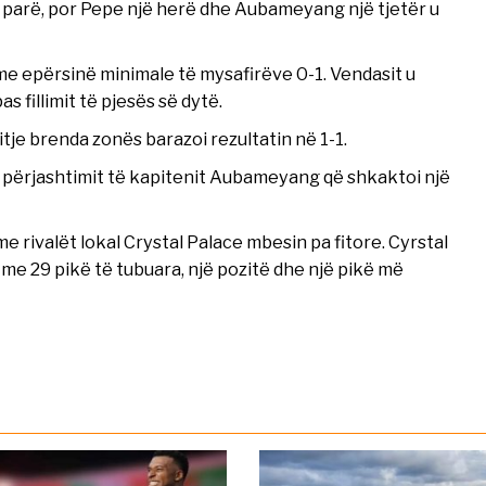
e parë, por Pepe një herë dhe Aubameyang një tjetër u
me epërsinë minimale të mysafirëve 0-1. Vendasit u
s fillimit të pjesës së dytë.
tje brenda zonës barazoi rezultatin në 1-1.
s përjashtimit të kapitenit Aubameyang që shkaktoi një
 rivalët lokal Crystal Palace mbesin pa fitore. Cyrstal
me 29 pikë të tubuara, një pozitë dhe një pikë më