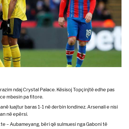
azim ndaj Crystal Palace. Kësisoj Topçinjtë edhe pas
ce mbesin pa fitore.
në luajtur baras 1-1 në derbin londinez. Arsenali e nisi
an në epërsi.
te – Aubameyang, bëri që sulmuesi nga Gaboni të