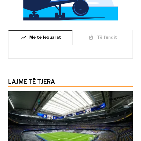
trending_up
whatshot
Më të lexuarat
Të fundit
LAJME TË TJERA