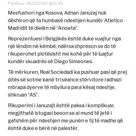
Publikuar: 28/02/2019
10:34
Mesfushori nga Kosova, Adnan Januzaj nuk
dëshiron që ta humbasë ndeshjen kundër Atletico
Madridit të dielën në “Anoeta”.
Reprezentuesi i Belgjikës është duke vuajtur nga
një lëndim në këmbë, ndërsa shpreson se do të
rikuperohet plotësisht me kohë për të luajtur
kundër skuadrës së Diego Simeones.
Të mërkuren, Real Sociedadi ka pushuar pasi që prej
ditës së sotme kanë tri séance stërvitore radhazi
mbrapa dyerve të mbyllura para kësaj ndeshje,
shkruan “AS”.
Rikuperimi i Januzajt është paksa i komplikuar,
megjithatë istogasi beson se ai mund të jetë i
gatshëm për ndeshjen me punën e tij të madhe që
është duke e bërë në palestër.