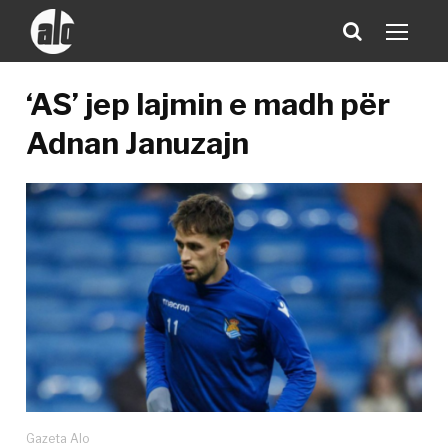
‘AS’ jep lajmin e madh për
Adnan Januzajn
Gazeta Alo