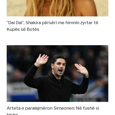
”Dai Dai”, Shakira përsëri me himnin zyrtar të
Kupës së Botës
Arteta e paralajmëron Simeonen: Në fushë si
bisha