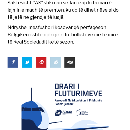
Saktësisht, “AS” shkruan se Januzaj do ta marrë
lajmin e madh të premten, ku do të dihet nëse ai do
të jetë në gjendje të luajë.
Ndryshe, mesfushori kosovar që përfaqëson
Belgjikën është njëri prej futbollistëve më të mirë
të Real Sociedadit këtë sezon.