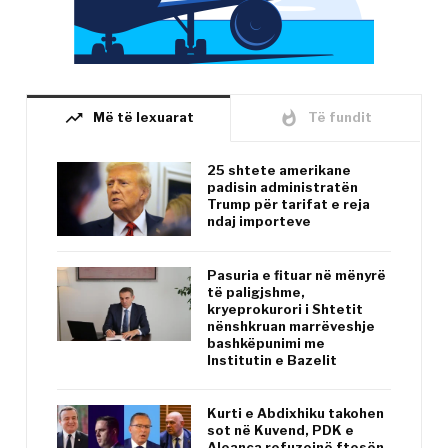
trending_up
whatshot
Më të lexuarat
Të fundit
25 shtete amerikane
padisin administratën
Trump për tarifat e reja
ndaj importeve
Pasuria e fituar në mënyrë
të paligjshme,
kryeprokurori i Shtetit
nënshkruan marrëveshje
bashkëpunimi me
Institutin e Bazelit
Kurti e Abdixhiku takohen
sot në Kuvend, PDK e
Aleanca refuzojnë ftesën