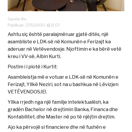
Gazeta Alo
Publikuar: 27/12/2020
21:07
Ashtu siç është paralajmëruar gjatë ditës, një
asambliste e LDK-së në Komunën e Ferizajt ka
aderuar në Vetëvendosje. Njoftimin e ka bërë vetë
kreu i VV-së, Albin Kurti.
Postim i i plotë i Kurtit:
Asambleistja më e votuar e LDK-së në Komunën e
Ferizajt, Yllkë Neziri, sot na u bashkua në Lëvizjen
VETËVENDOSJE!.
Yllka rrjedh nga një familje intelektualësh, ka
gradën Bachelor në drejtimin Banka, Financa dhe
Kontabilitet, dhe Master në po të njëjtin drejtim.
Ajo ka përvojë si financiere dhe në fushën e