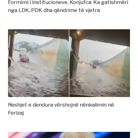
Formimi i institucioneve, Konjufca: Ka gatishmëri
nga LDK, PDK dha qëndrime të vjetra
Reshjet e dendura vërshojnë nënkalimin në
Ferizaj