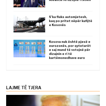
S’ka fluks automjetesh,
kaq po pritet nëpër kufijtë
e Kosovës
Kosova nuk është pjesë e
eurozonës, por qytetarët
e saj mund të votojnë për
dizajnin e ri të
kartëmonedhave euro
LAJME TË TJERA