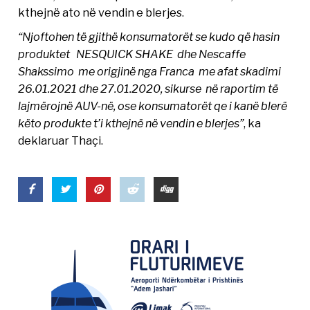
kthejnë ato në vendin e blerjes.
“Njoftohen të gjithë konsumatorët se kudo që hasin
produktet NESQUICK SHAKE dhe Nescaffe
Shakssimo me origjinë nga Franca me afat skadimi
26.01.2021 dhe 27.01.2020, sikurse në raportim të
lajmërojnë AUV-në, ose konsumatorët qe i kanë blerë
këto produkte t’i kthejnë në vendin e blerjes”
, ka
deklaruar Thaçi.