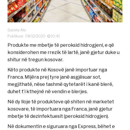
Gazeta Alo
Publikuar: 08/12/2020
10:41
Produkte me mbetje të peroksid hidrogjeni, e që
konsiderohen me rrezik të lartë, janë gjetur duke u
shitur në tregun kosovar.
Këto produkte në Kosovë janë importuar nga
Franca. Mijëra prej tyre janë asgjësuar sot,
megjithatë, nëse tashmë qytetarët i kanë blerë,
duhet t’i kthejnë në vendin e blerjes.
Në dy lloje të produkteve që shiten në marketet
kosovare, të importuara nga Franca, janë gjetur
mbetje të dezinfektuesit (peroksid hidrogjen).
Në dokumentin e siguruara nga Express, bëhet e