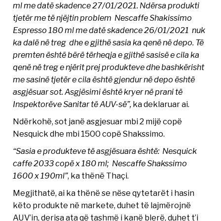
ml me datë skadence 27/01/2021. Ndërsa produkti
tjetër me të njëjtin problem Nescaffe Shakissimo
Espresso 180 ml me datë skadence 26/01/2021 nuk
ka dalë në treg dhe e gjithë sasia ka qenë në depo. Të
premten është bërë tërheqja e gjithë sasisë e cila ka
qenë në treg e njërit prej produkteve dhe bashkërisht
me sasinë tjetër e cila është gjendur në depo është
asgjësuar sot. Asgjësimi është kryer në prani të
Inspektorëve Sanitar të AUV-së”,
ka deklaruar ai.
Ndërkohë, sot janë asgjesuar mbi 2 mijë copë
Nesquick dhe mbi 1500 copë Shakssimo.
“Sasia e produkteve të asgjësuara është: Nesquick
caffe 2033 copë x 180 ml; Nescaffe Shakssimo
1600 x 190ml”
, ka thënë Thaçi.
Megjithatë, ai ka thënë se nëse qytetarët i hasin
këto produkte në markete, duhet të lajmërojnë
AUV’in, derisa ata që tashmë i kanë blerë, duhet t’i