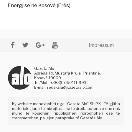
Energjisë në Kosovë (Erës)
Impressum
Gazeta Alo
Adresa: Rr. Mustafa Kruja , Prishtinë,
Kosovë 10000
Tel/Mob: +383(0) 45/111-993
E-mail:
redaksia@gazetaalo.com
Ky website menaxhohet nga “Gazeta Alo” Sh.P.K . Të gjitha
materialet janë të mbrojtura me të drejta autoriale dhe nuk
mund të kopjohen, ripublikohen, riprodhohen ose të
transmetohen, pa lejen paraprake të Gazetës Alo.