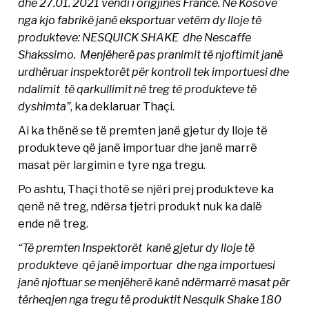
dhe 27.01. 2021 vendi i origjinës Francë. Në Kosovë
nga kjo fabrikë janë eksportuar vetëm dy lloje të
produkteve: NESQUICK SHAKE dhe Nescaffe
Shakssimo. Menjëherë pas pranimit të njoftimit janë
urdhëruar inspektorët për kontroll tek importuesi dhe
ndalimit të qarkullimit në treg të produkteve të
dyshimta”
, ka deklaruar Thaçi.
Ai ka thënë se të premten janë gjetur dy lloje të
produkteve që janë importuar dhe janë marrë
masat për largimin e tyre nga tregu.
Po ashtu, Thaçi thotë se njëri prej produkteve ka
qenë në treg, ndërsa tjetri produkt nuk ka dalë
ende në treg.
“Të premten Inspektorët kanë gjetur dy lloje të
produkteve që janë importuar dhe nga importuesi
janë njoftuar se menjëherë kanë ndërmarrë masat për
tërheqjen nga tregu të produktit Nesquik Shake 180