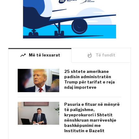
trending_up
whatshot
Më të lexuarat
Të fundit
25 shtete amerikane
padisin administratën
Trump për tarifat e reja
ndaj importeve
Pasuria e fituar në mënyrë
të paligjshme,
kryeprokurori i Shtetit
nënshkruan marrëveshje
bashkëpunimi me
Institutin e Bazelit