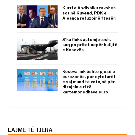
Kurti e Abdixhiku takohen
sot në Kuvend, PDK e
Aleanca refuzojnë ftesën
S’ka fluks automjetesh,
kaq po pritet nëpër kufijtë
e Kosovës
Kosova nuk është pjesë e
eurozonës, por qytetarët
e saj mund të votojnë për
dizajnin e ri të
kartëmonedhave euro
LAJME TË TJERA