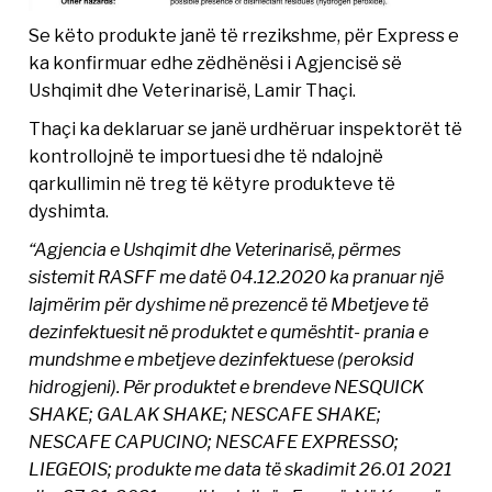
Se këto produkte janë të rrezikshme, për Express e
ka konfirmuar edhe zëdhënësi i Agjencisë së
Ushqimit dhe Veterinarisë, Lamir Thaçi.
Thaçi ka deklaruar se janë urdhëruar inspektorët të
kontrollojnë te importuesi dhe të ndalojnë
qarkullimin në treg të këtyre produkteve të
dyshimta.
“Agjencia e Ushqimit dhe Veterinarisë, përmes
sistemit RASFF me datë 04.12.2020 ka pranuar një
lajmërim për dyshime në prezencë të Mbetjeve të
dezinfektuesit në produktet e qumështit- prania e
mundshme e mbetjeve dezinfektuese (peroksid
hidrogjeni). Për produktet e brendeve NESQUICK
SHAKE; GALAK SHAKE; NESCAFE SHAKE;
NESCAFE CAPUCINO; NESCAFE EXPRESSO;
LIEGEOIS; produkte me data të skadimit 26.01 2021