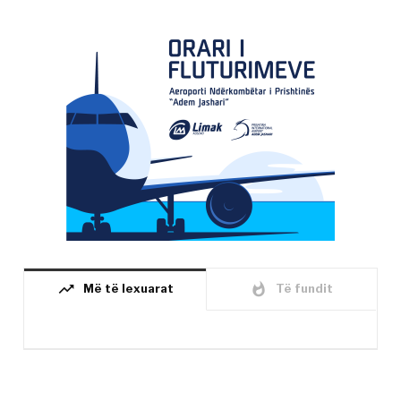
trending_up
whatshot
Më të lexuarat
Të fundit