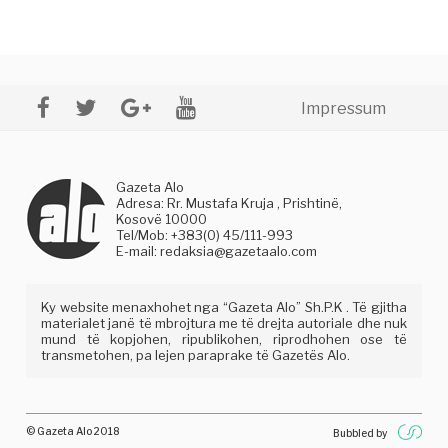
Impressum
Gazeta Alo
Adresa: Rr. Mustafa Kruja , Prishtinë,
Kosovë 10000
Tel/Mob: +383(0) 45/111-993
E-mail:
redaksia@gazetaalo.com
Ky website menaxhohet nga “Gazeta Alo” Sh.P.K . Të gjitha
materialet janë të mbrojtura me të drejta autoriale dhe nuk
mund të kopjohen, ripublikohen, riprodhohen ose të
transmetohen, pa lejen paraprake të Gazetës Alo.
© Gazeta Alo 2018
Bubbled by