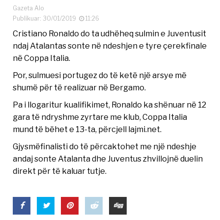
Gazeta Alo
Publikuar: 30/01/2019
11:26
Cristiano Ronaldo do ta udhëheq sulmin e Juventusit
ndaj Atalantas sonte në ndeshjen e tyre çerekfinale
në Coppa Italia.
Por, sulmuesi portugez do të ketë një arsye më
shumë për të realizuar në Bergamo.
Pa i llogaritur kualifikimet, Ronaldo ka shënuar në 12
gara të ndryshme zyrtare me klub, Coppa Italia
mund të bëhet e 13-ta, përcjell lajmi.net.
Gjysmëfinalisti do të përcaktohet me një ndeshje
andaj sonte Atalanta dhe Juventus zhvillojnë duelin
direkt për të kaluar tutje.