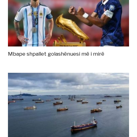
Mbape shpallet golashënuesi më i mirë