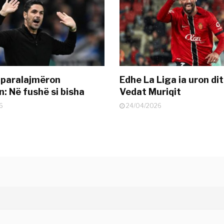
 paralajmëron
Edhe La Liga ia uron dit
: Në fushë si bisha
Vedat Muriqit
6
24/04/2026