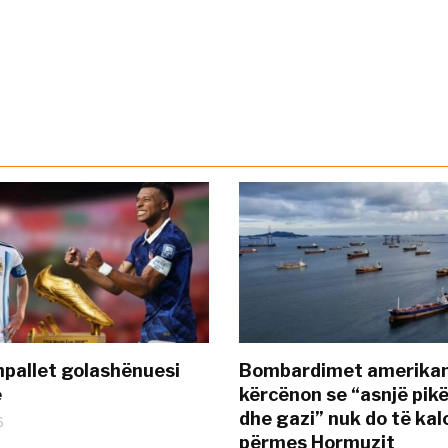
pallet golashënuesi
Bombardimet amerikane
ë
kërcënon se “asnjë pik
dhe gazi” nuk do të kal
6
përmes Hormuzit