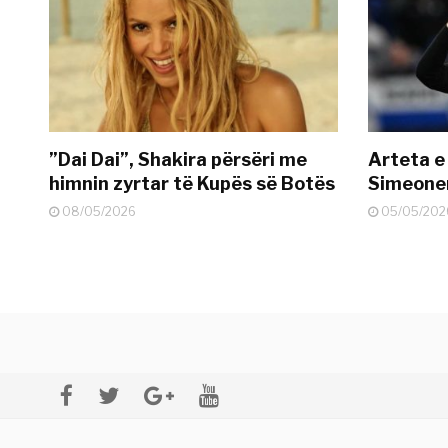
”Dai Dai”, Shakira përsëri me
Arteta e
himnin zyrtar të Kupës së Botës
Simeonen
08/05/2026
05/05/202