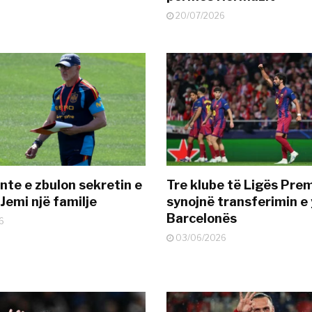
20/07/2026
nte e zbulon sekretin e
Tre klube të Ligës Pre
Jemi një familje
synojnë transferimin e y
Barcelonës
6
03/06/2026