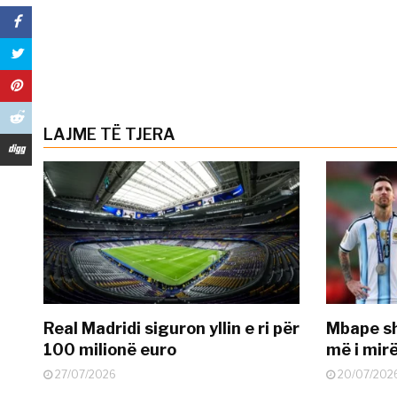
LAJME TË TJERA
Real Madridi siguron yllin e ri për
Mbape sh
100 milionë euro
më i mir
27/07/2026
20/07/202