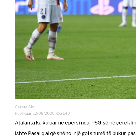
Gazeta Alo
Publikuar: 12/08/2020
21:40
Atalanta ka kaluar në epërsi ndaj PSG-së në çerekfi
Ishte Pasaliq ai që shënoi një gol shumë të bukur, p