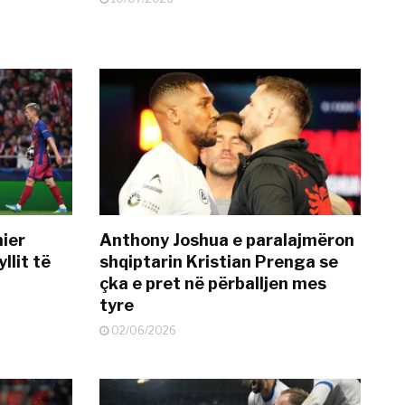
mier
Anthony Joshua e paralajmëron
llit të
shqiptarin Kristian Prenga se
çka e pret në përballjen mes
tyre
02/06/2026