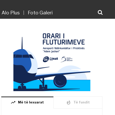
Alo Plus
Foto Galeri
trending_up
whatshot
Më të lexuarat
Të fundit