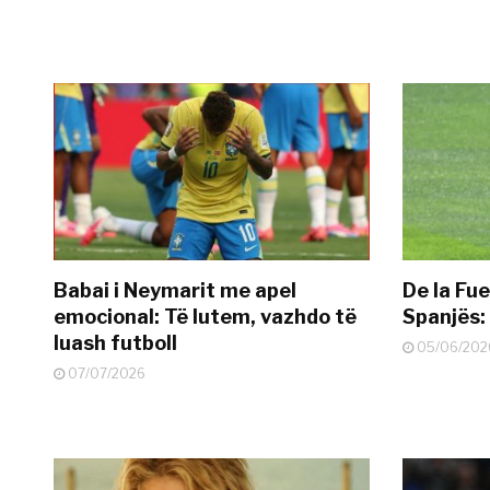
Babai i Neymarit me apel
De la Fue
emocional: Të lutem, vazhdo të
Spanjës: 
luash futboll
05/06/202
07/07/2026