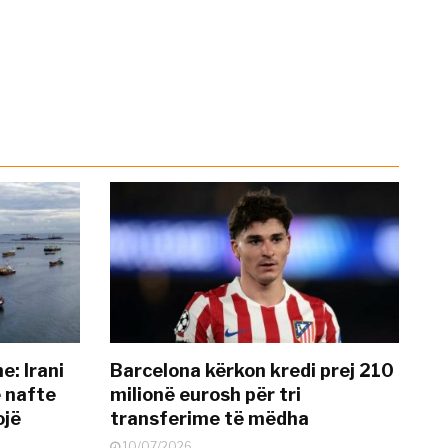
: Irani
Barcelona kërkon kredi prej 210
ë nafte
milionë eurosh për tri
ojë
transferime të mëdha
10/07/2026