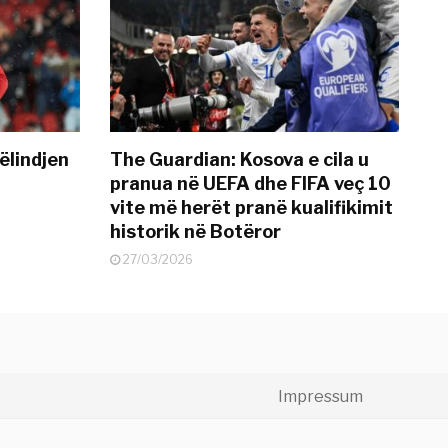
ëlindjen
The Guardian: Kosova e cila u
pranua në UEFA dhe FIFA veç 10
vite më herët pranë kualifikimit
historik në Botëror
27/03/2026
Impressum