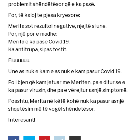
problemit shëndëtësor që e ka pasë.
Por, të kaloj te pjesa kryesore:
Merita sot rezultoi negative, njejtë si une.
Por, një por e madhe:
Merita e ka pasë Covid 19.
Ka antitrupa, sipas testit.
Fiuuuuuu.
Une as nuk e kam e as nuk e kam pasur Covid 19.
Po i bjen që kam jetuar me Meriten, pa e ditur se e
ka pasur virusin, dhe pa e vërejtur asnjë simptomë.
Poashtu, Merita në këtë kohë nuk ka pasur asnjë
shqetësim më të vogël shëndetësor.
Interesant!