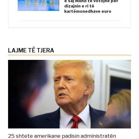
e saj mund të votojnë për
dizajnin e ri të
kartëmonedhave euro
LAJME TË TJERA
25 shtete amerikane padisin administratën