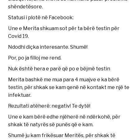
shëndetësore.
Statusi i plotë në Facebook:
Une e Merita shkuam sot për ta bërë testin për
Covid 19.
Ndodhi diçka interesante. Shumë!
Por, po ja filloj me rend.
Nuk është hera e parë që po e bëjmë testin
Merita bashkë me mua para 4 muajve e ka bërë
testin, për shkak se kam qenë në kontakt me një te
infektuar.
Rezultati atëherë: negativ! Te dytë!
Une e kam bërë edhe njëherë në ndërkohë, pēr
shkak të natyrës së punës që e kam.
Shumë ju kam frikësuar Meritës, për shkak të