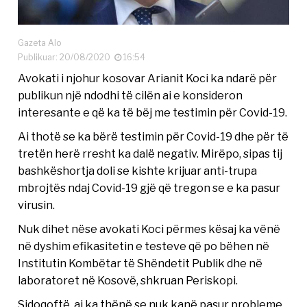
Gazeta Alo
Publikuar: 20/08/2020
16:54
Avokati i njohur kosovar Arianit Koci ka ndarë për
publikun një ndodhi të cilën ai e konsideron
interesante e që ka të bëj me testimin për Covid-19.
Ai thotë se ka bërë testimin për Covid-19 dhe për të
tretën herë rresht ka dalë negativ. Mirëpo, sipas tij
bashkëshortja doli se kishte krijuar anti-trupa
mbrojtës ndaj Covid-19 gjë që tregon se e ka pasur
virusin.
Nuk dihet nëse avokati Koci përmes kësaj ka vënë
në dyshim efikasitetin e testeve që po bëhen në
Institutin Kombëtar të Shëndetit Publik dhe në
laboratoret në Kosovë, shkruan Periskopi.
Sidoqoftë, ai ka thënë se nuk kanë pasur probleme