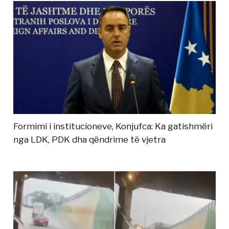
Formimi i institucioneve, Konjufca: Ka gatishmëri
nga LDK, PDK dha qëndrime të vjetra