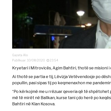
Gazeta Alo
Publikuar: 10/08/2020
23:54
Kryetari i Mitrovicës, Agim Bahtiri, thotë se misioni
Ai thotë se partia e tij, Lëvizja Vetëvendosje po dës
popullin, pasi sipas tij po keqmenaxhon me pandemin
“Po kërkojmë me u rrëzuar qeveria që të shpëtohet
më të mirët në Ballkan, kurse tani çdo herë po keqës
Bahtiri në Klan Kosova.