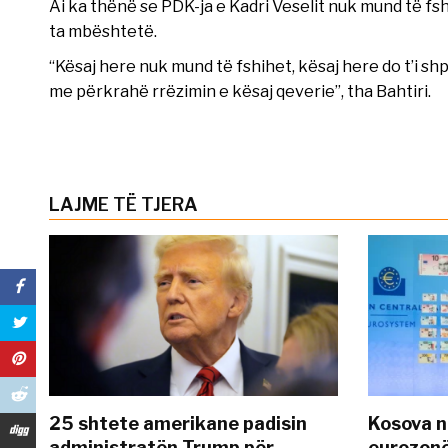
Ai ka thënë se PDK-ja e Kadri Veselit nuk mund të fs
ta mbështetë.
“Kësaj here nuk mund të fshihet, kësaj here do t’i shp
me përkrahë rrëzimin e kësaj qeverie”, tha Bahtiri.
LAJME TË TJERA
25 shtete amerikane padisin
Kosova n
administratën Trump për
eurozonë