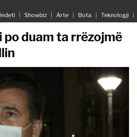
ëndeti
Showbiz
Arte
Bota
Teknologji
ti po duam ta rrëzojmë
lin