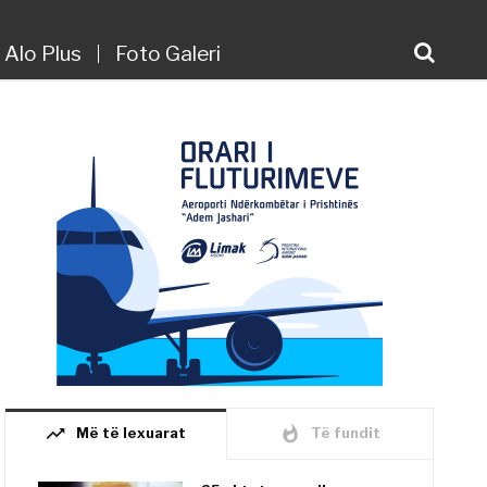
Alo Plus
Foto Galeri
trending_up
whatshot
Më të lexuarat
Të fundit