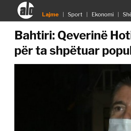
Lajme
Sport
Ekonomi
Sh
Bahtiri: Qeverinë Ho
për ta shpëtuar popul