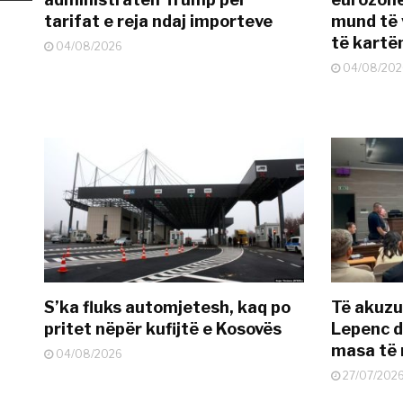
tarifat e reja ndaj importeve
mund të v
të kart
04/08/2026
04/08/202
S’ka fluks automjetesh, kaq po
Të akuzua
pritet nëpër kufijtë e Kosovës
Lepenc d
masa të 
04/08/2026
27/07/202