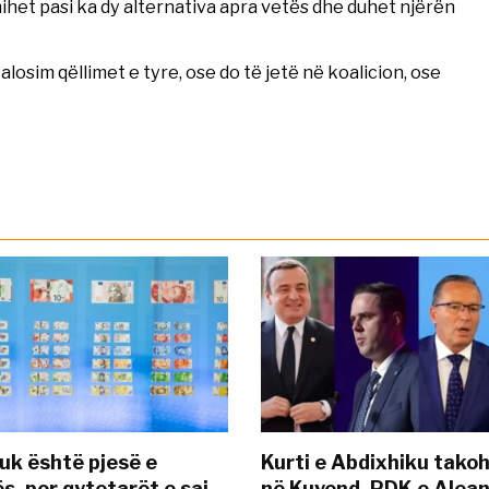
hihet pasi ka dy alternativa apra vetës dhe duhet njërën
alosim qëllimet e tyre, ose do të jetë në koalicion, ose
uk është pjesë e
Kurti e Abdixhiku tako
s, por qytetarët e saj
në Kuvend, PDK e Alea