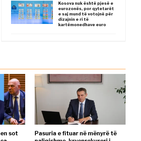
Kosova nuk është pjesë e
eurozonës, por qytetarët
e saj mund të votojnë për
dizajnin e ri të
kartëmonedhave euro
hen sot
Pasuria e fituar në mënyrë të
nca
paligjshme, kryeprokurori i