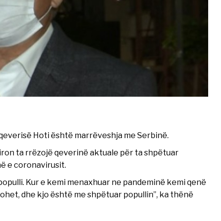
 i qeverisë Hoti është marrëveshja me Serbinë.
hiron ta rrëzojë qeverinë aktuale për ta shpëtuar
ë e coronavirusit.
 populli. Kur e kemi menaxhuar ne pandeminë kemi qenë
ohet, dhe kjo është me shpëtuar popullin”, ka thënë