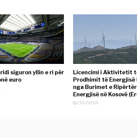
idi siguron yllin e ri për
Licencimi i Aktivitetit 
onë euro
Prodhimit të Energjisë 
nga Burimet e Ripërtë
6
Energjisë në Kosovë (Er
23/07/2026