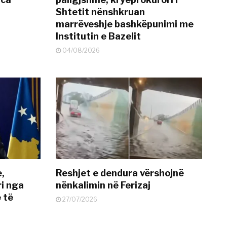
Shtetit nënshkruan
marrëveshje bashkëpunimi me
Institutin e Bazelit
04/08/2026
e,
Reshjet e dendura vërshojnë
i nga
nënkalimin në Ferizaj
 të
27/07/2026