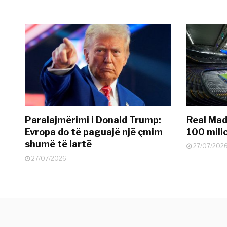
Paralajmërimi i Donald Trump:
Real Madr
Evropa do të paguajë një çmim
100 mili
shumë të lartë
27/07/202
27/07/2026