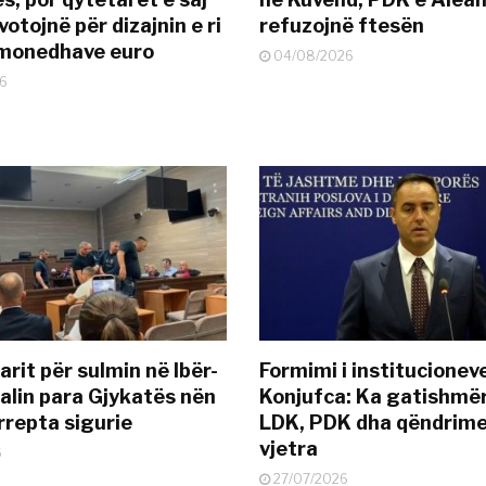
otojnë për dizajnin e ri
refuzojnë ftesën
ëmonedhave euro
04/08/2026
6
rit për sulmin në Ibër-
Formimi i institucionev
alin para Gjykatës nën
Konjufca: Ka gatishmër
rrepta sigurie
LDK, PDK dha qëndrime
vjetra
6
27/07/2026