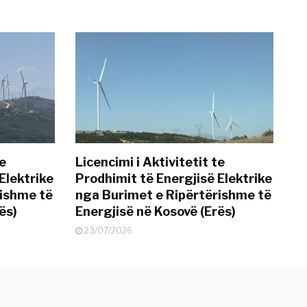
te
Licencimi i Aktivitetit te
Elektrike
Prodhimit të Energjisë Elektrike
rishme të
nga Burimet e Ripërtërishme të
ës)
Energjisë në Kosovë (Erës)
23/07/2026