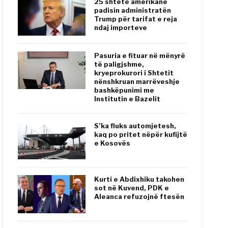
25 shtete amerikane
padisin administratën
Trump për tarifat e reja
ndaj importeve
Pasuria e fituar në mënyrë
të paligjshme,
kryeprokurori i Shtetit
nënshkruan marrëveshje
bashkëpunimi me
Institutin e Bazelit
S’ka fluks automjetesh,
kaq po pritet nëpër kufijtë
e Kosovës
Kurti e Abdixhiku takohen
sot në Kuvend, PDK e
Aleanca refuzojnë ftesën