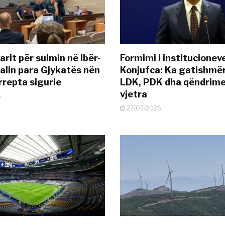
rit për sulmin në Ibër-
Formimi i institucionev
alin para Gjykatës nën
Konjufca: Ka gatishmër
rrepta sigurie
LDK, PDK dha qëndrime
vjetra
6
27/07/2026