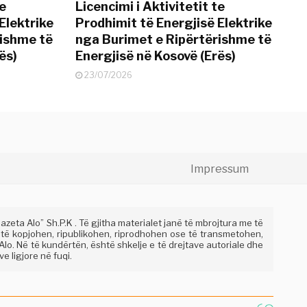
te
Licencimi i Aktivitetit te
Elektrike
Prodhimit të Energjisë Elektrike
rishme të
nga Burimet e Ripërtërishme të
ës)
Energjisë në Kosovë (Erës)
23/07/2026
Impressum
eta Alo” Sh.P.K . Të gjitha materialet janë të mbrojtura me të
 të kopjohen, ripublikohen, riprodhohen ose të transmetohen,
lo. Në të kundërtën, është shkelje e të drejtave autoriale dhe
e ligjore në fuqi.