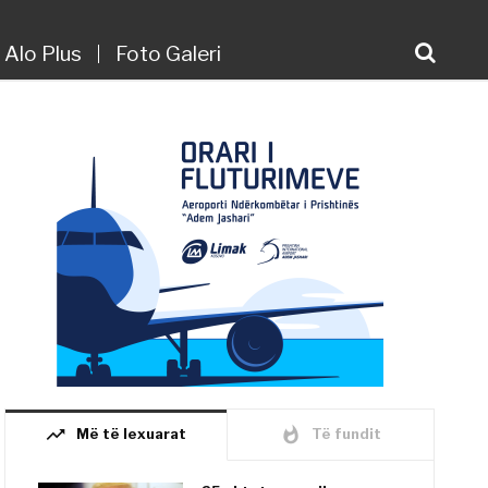
Alo Plus
Foto Galeri
trending_up
whatshot
Më të lexuarat
Të fundit