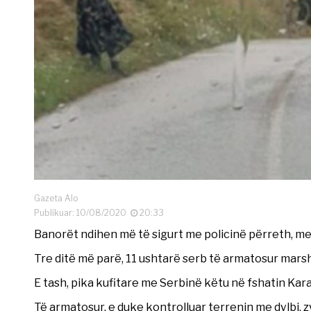
Gazeta Alo
Publikuar: 10/08/2020
20:33
Banorët ndihen më të sigurt me policinë përreth, me
Tre ditë më parë, 11 ushtarë serb të armatosur mars
E tash, pika kufitare me Serbinë këtu në fshatin Kar
Të armatosur, e duke kontrolluar terrenin me dylbi, 