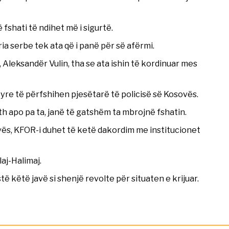
 fshati të ndihet më i sigurtë.
ia serbe tek ata që i panë për së afërmi.
 Aleksandër Vulin, tha se ata ishin të kordinuar mes
 tyre të përfshihen pjesëtarë të policisë së Kosovës.
h apo pa ta, janë të gatshëm ta mbrojnë fshatin.
ovës, KFOR-i duhet të ketë dakordim me institucionet
aj-Halimaj.
 këtë javë si shenjë revolte për situaten e krijuar.