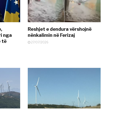
e,
Reshjet e dendura vërshojnë
i nga
nënkalimin në Ferizaj
 të
27/07/2026