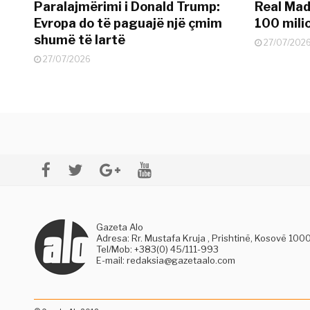
Paralajmërimi i Donald Trump:
Real Madr
Evropa do të paguajë një çmim
100 mili
shumë të lartë
27/07/202
27/07/2026
Gazeta Alo
Adresa: Rr. Mustafa Kruja , Prishtinë, Kosovë 100
Tel/Mob: +383(0) 45/111-993
E-mail:
redaksia@gazetaalo.com