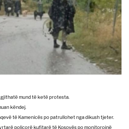
gjithatë mund të ketë protesta.
huan këndej.
aqevë të Kamenicës po patrullohet nga dikush tjeter.
zyrtarë policorë kufitarë të Kosovës po monitorojnë