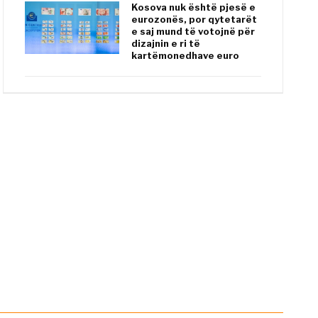
Kosova nuk është pjesë e
eurozonës, por qytetarët
e saj mund të votojnë për
dizajnin e ri të
kartëmonedhave euro