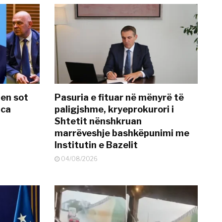
hen sot
Pasuria e fituar në mënyrë të
nca
paligjshme, kryeprokurori i
Shtetit nënshkruan
marrëveshje bashkëpunimi me
Institutin e Bazelit
04/08/2026