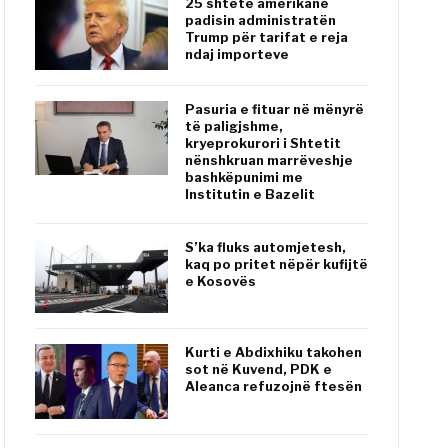
25 shtete amerikane
padisin administratën
Trump për tarifat e reja
ndaj importeve
Pasuria e fituar në mënyrë
të paligjshme,
kryeprokurori i Shtetit
nënshkruan marrëveshje
bashkëpunimi me
Institutin e Bazelit
S’ka fluks automjetesh,
kaq po pritet nëpër kufijtë
e Kosovës
Kurti e Abdixhiku takohen
sot në Kuvend, PDK e
Aleanca refuzojnë ftesën