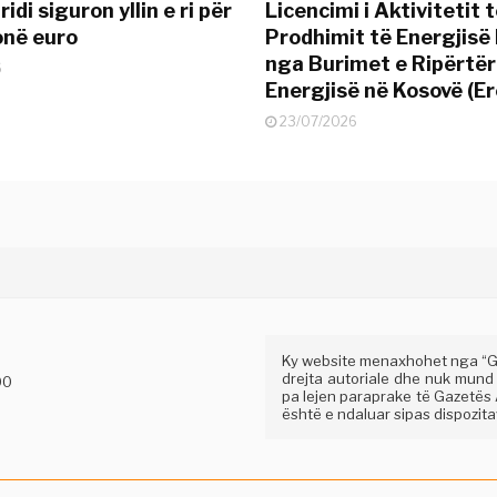
idi siguron yllin e ri për
Licencimi i Aktivitetit 
onë euro
Prodhimit të Energjisë 
nga Burimet e Ripërtë
6
Energjisë në Kosovë (Er
23/07/2026
Ky website menaxhohet nga “Gaz
drejta autoriale dhe nuk mund
00
pa lejen paraprake të Gazetës A
është e ndaluar sipas dispozitav