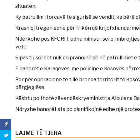
situatën.
Ky patrullim i forcavë të sigurisë së vendit, ka bërë që
Krasniqi tregon edhe për frikën që krijoi xhandarmër
Ndërkohë pos KFORIT, edhe ministri serb i mbrojtjes,
vete.
Sipas tij, serbet nuk do pranojnë që në patrullimet e
E banorët e Karaqevës, me policinë e Kosovës përret
Por për operacione të tillë brenda territorit të Kos
përgjegjëse.
Kështu po thotë zëvendëskryeministrja Albulena Bal
Ndryshe banorët ata po planifikojnë edhe një protestë
LAJME TË TJERA