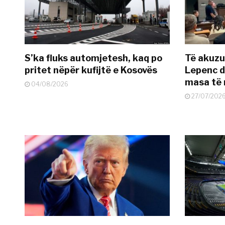
S’ka fluks automjetesh, kaq po
Të akuzua
pritet nëpër kufijtë e Kosovës
Lepenc d
masa të 
04/08/2026
27/07/202