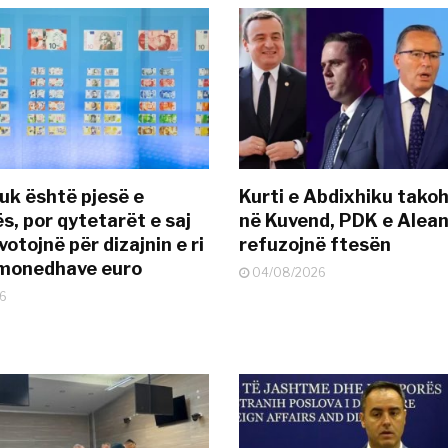
uk është pjesë e
Kurti e Abdixhiku tako
s, por qytetarët e saj
në Kuvend, PDK e Alea
otojnë për dizajnin e ri
refuzojnë ftesën
ëmonedhave euro
04/08/2026
6