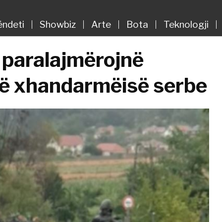
ëndeti
Showbiz
Arte
Bota
Teknologji
 paralajmërojnë
së xhandarmëisë serbe