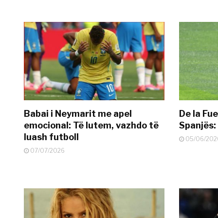
Babai i Neymarit me apel
De la Fue
emocional: Të lutem, vazhdo të
Spanjës: 
luash futboll
05/06/202
07/07/2026