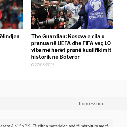
ëlindjen
The Guardian: Kosova e cila u
pranua në UEFA dhe FIFA veç 10
vite më herët pranë kualifikimit
historik në Botëror
27/03/2026
Impressum
eta Alo” Sh.P.K . Të gjitha materialet janë të mbrojtura me të