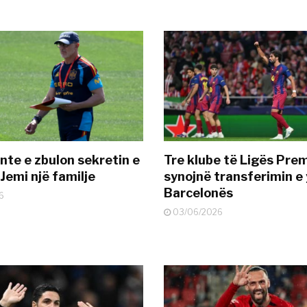
nte e zbulon sekretin e
Tre klube të Ligës Pre
Jemi një familje
synojnë transferimin e y
Barcelonës
6
03/06/2026