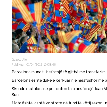
Gazeta Alo
Publikuar: 01/04/2019
08:46
Barcelona mund t’i befasojë të gjithë me transferimi
Barcelona është duke e kërkuar një mesfushor me pë
Skuadra katalonase po tenton ta transferojë Juan M
Sun.
Mata është jashtë kontrate në fund të këtij sezoni,