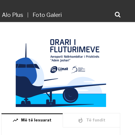
Alo Plus
Foto Galeri
trending_up
whatshot
Më të lexuarat
Të fundit