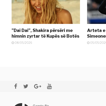
”Dai Dai”, Shakira përsëri me
Arteta e
himnin zyrtar të Kupës së Botës
Simeonen
08/05/2026
05/05/202
Gazeta Alo