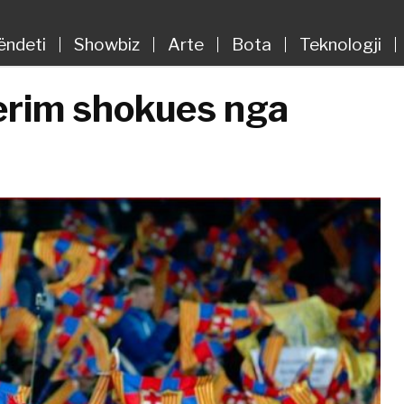
ëndeti
Showbiz
Arte
Bota
Teknologji
erim shokues nga