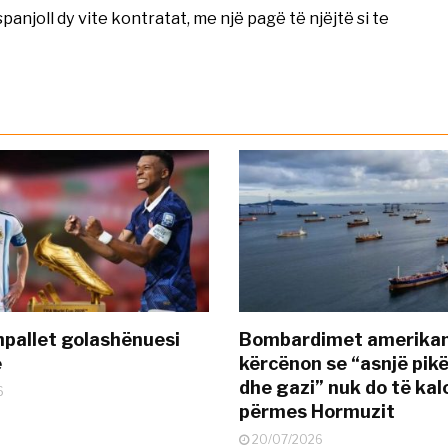
anjoll dy vite kontratat, me një pagë të njëjtë si te
pallet golashënuesi
Bombardimet amerikane
ë
kërcënon se “asnjë pik
dhe gazi” nuk do të kal
6
përmes Hormuzit
20/07/2026