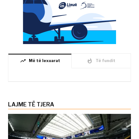
trending_up
whatshot
Më të lexuarat
Të fundit
LAJME TË TJERA