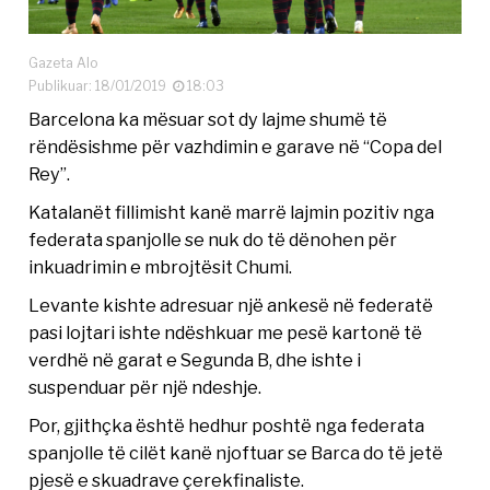
Gazeta Alo
Publikuar: 18/01/2019
18:03
Barcelona ka mësuar sot dy lajme shumë të
rëndësishme për vazhdimin e garave në “Copa del
Rey”.
Katalanët fillimisht kanë marrë lajmin pozitiv nga
federata spanjolle se nuk do të dënohen për
inkuadrimin e mbrojtësit Chumi.
Levante kishte adresuar një ankesë në federatë
pasi lojtari ishte ndëshkuar me pesë kartonë të
verdhë në garat e Segunda B, dhe ishte i
suspenduar për një ndeshje.
Por, gjithçka është hedhur poshtë nga federata
spanjolle të cilët kanë njoftuar se Barca do të jetë
pjesë e skuadrave çerekfinaliste.