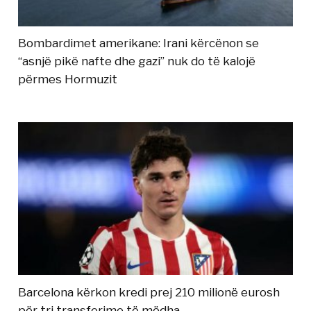
Bombardimet amerikane: Irani kërcënon se
“asnjë pikë nafte dhe gazi” nuk do të kalojë
përmes Hormuzit
Barcelona kërkon kredi prej 210 milionë eurosh
për tri transferime të mëdha