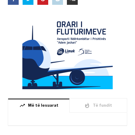
trending_up
whatshot
Më të lexuarat
Të fundit