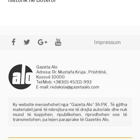
Impressum
Gazeta Alo
Adresa: Rr. Mustafa Kruja , Prishtinë,
Kosovë 10000
Tel/Mob: +383(0) 45/111-993
E-mail:
redaksia@gazetaalo.com
Ky website menaxhohet nga “Gazeta Alo” Sh.P.K . Të gjitha
materialet janë të mbrojtura me të drejta autoriale dhe nuk
mund të kopjohen, ripublikohen, riprodhohen ose të
transmetohen, pa lejen paraprake të Gazetës Alo.