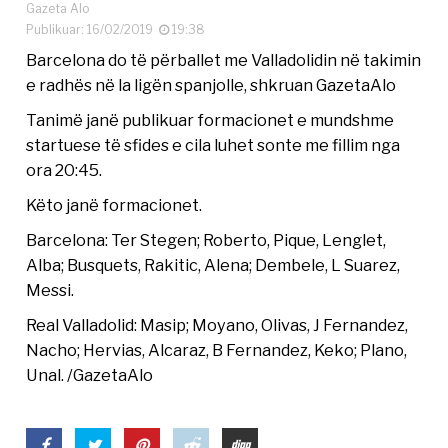
Gazeta Alo
Publikuar: 16/02/2019
19:38
Barcelona do të përballet me Valladolidin në takimin
e radhës në la ligën spanjolle, shkruan GazetaAlo
Tanimë janë publikuar formacionet e mundshme
startuese të sfides e cila luhet sonte me fillim nga
ora 20:45.
Këto janë formacionet.
Barcelona: Ter Stegen; Roberto, Pique, Lenglet,
Alba; Busquets, Rakitic, Alena; Dembele, L Suarez,
Messi.
Real Valladolid: Masip; Moyano, Olivas, J Fernandez,
Nacho; Hervias, Alcaraz, B Fernandez, Keko; Plano,
Unal. /GazetaAlo