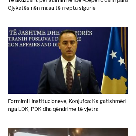
Të akuzuarit për sulmin në Ibër-Lepenc dalin para
Gjykatës nën masa të rrepta sigurie
Formimi i institucioneve, Konjufca: Ka gatishmëri
nga LDK, PDK dha qëndrime të vjetra