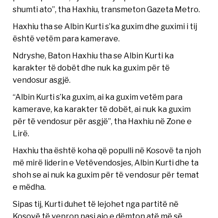
shumti ato”, tha Haxhiu, transmeton Gazeta Metro.
Haxhiu tha se Albin Kurti s’ka guxim dhe guximi i tij
është vetëm para kamerave.
Ndryshe, Baton Haxhiu tha se Albin Kurti ka
karakter të dobët dhe nuk ka guxim për të
vendosur asgjë.
“Albin Kurti s’ka guxim, ai ka guxim vetëm para
kamerave, ka karakter të dobët, ai nuk ka guxim
për të vendosur për asgjë”, tha Haxhiu në Zone e
Lirë.
Haxhiu tha është koha që populli në Kosovë ta njoh
më mirë liderin e Vetëvendosjes, Albin Kurti dhe ta
shoh se ai nuk ka guxim për të vendosur për temat
e mëdha.
Sipas tij, Kurti duhet të lejohet nga partitë në
Kosovë të vepron pasi ajo e dëmton atë më së