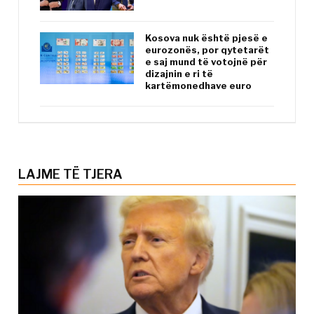
Kosova nuk është pjesë e
eurozonës, por qytetarët
e saj mund të votojnë për
dizajnin e ri të
kartëmonedhave euro
LAJME TË TJERA