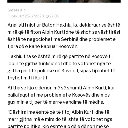
Gazeta Alo
Publikuar: 25/12/2020
22:05
Analisti i njohur Baton Haxhiu, ka deklaruar se është
mirë që të fiton Albin Kurti dhe të shoh sa vështirësi
është të negociohet me Serbinë dhe problemet e
tjera që e kanë kapluar Kosovën.
Haxhiu tha se është mirë që partitë në Kosovë t’i
jepin të gjitha funksionet dhe të votohet nga të
gjitha partitë politike në Kuvend, sipas tij duhet të
thyhet miti i Kurtit.
Ai tha se kjo e dënon më së shumti Albin Kurti, kur
ballafaqohet me problemet e Kosovës dhe mos
guximin e tij për të marrë vendime të mëdha.
“Dëshira ime është që të fitoj Albin Kurti dhe të
merr gjitha, më e mira do të ishte të votohet nga
partitë politike, kjo është ajo që e dënon më së