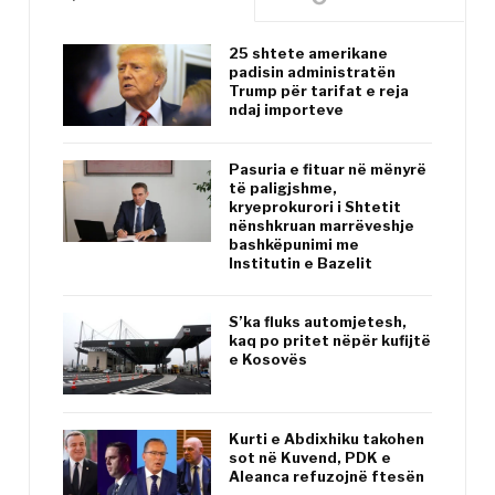
25 shtete amerikane
padisin administratën
Trump për tarifat e reja
ndaj importeve
Pasuria e fituar në mënyrë
të paligjshme,
kryeprokurori i Shtetit
nënshkruan marrëveshje
bashkëpunimi me
Institutin e Bazelit
S’ka fluks automjetesh,
kaq po pritet nëpër kufijtë
e Kosovës
Kurti e Abdixhiku takohen
sot në Kuvend, PDK e
Aleanca refuzojnë ftesën