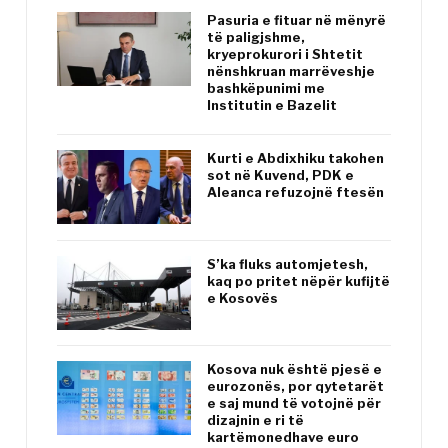
Pasuria e fituar në mënyrë
të paligjshme,
kryeprokurori i Shtetit
nënshkruan marrëveshje
bashkëpunimi me
Institutin e Bazelit
Kurti e Abdixhiku takohen
sot në Kuvend, PDK e
Aleanca refuzojnë ftesën
S’ka fluks automjetesh,
kaq po pritet nëpër kufijtë
e Kosovës
Kosova nuk është pjesë e
eurozonës, por qytetarët
e saj mund të votojnë për
dizajnin e ri të
kartëmonedhave euro