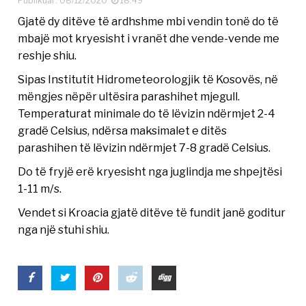
Publikuar: 08/12/2020
18:49
Gjatë dy ditëve të ardhshme mbi vendin tonë do të
mbajë mot kryesisht i vranët dhe vende-vende me
reshje shiu.
Sipas Institutit Hidrometeorologjik të Kosovës, në
mëngjes nëpër ultësira parashihet mjegull.
Temperaturat minimale do të lëvizin ndërmjet 2-4
gradë Celsius, ndërsa maksimalet e ditës
parashihen të lëvizin ndërmjet 7-8 gradë Celsius.
Do të fryjë erë kryesisht nga juglindja me shpejtësi
1-11 m/s.
Vendet si Kroacia gjatë ditëve të fundit janë goditur
nga një stuhi shiu.