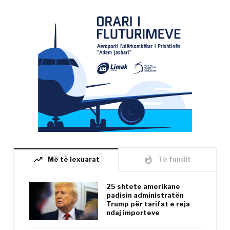
trending_up
whatshot
Më të lexuarat
Të fundit
25 shtete amerikane
padisin administratën
Trump për tarifat e reja
ndaj importeve