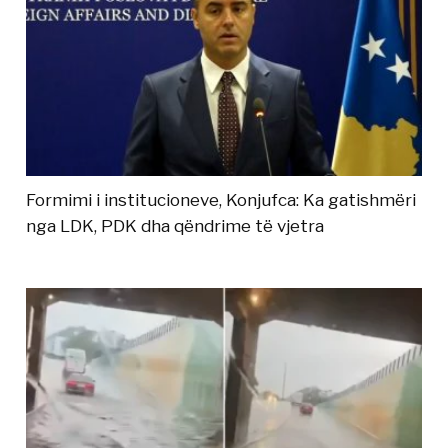
Formimi i institucioneve, Konjufca: Ka gatishmëri
nga LDK, PDK dha qëndrime të vjetra