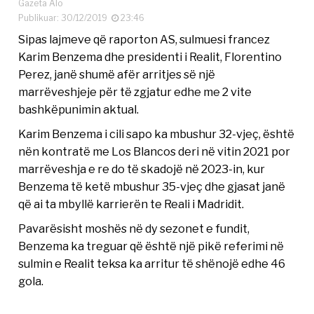
Gazeta Alo
Publikuar: 30/12/2019
23:46
Sipas lajmeve që raporton AS, sulmuesi francez
Karim Benzema dhe presidenti i Realit, Florentino
Perez, janë shumë afër arritjes së një
marrëveshjeje për të zgjatur edhe me 2 vite
bashkëpunimin aktual.
Karim Benzema i cili sapo ka mbushur 32-vjeç, është
nën kontratë me Los Blancos deri në vitin 2021 por
marrëveshja e re do të skadojë në 2023-in, kur
Benzema të ketë mbushur 35-vjeç dhe gjasat janë
që ai ta mbyllë karrierën te Reali i Madridit.
Pavarësisht moshës në dy sezonet e fundit,
Benzema ka treguar që është një pikë referimi në
sulmin e Realit teksa ka arritur të shënojë edhe 46
gola.