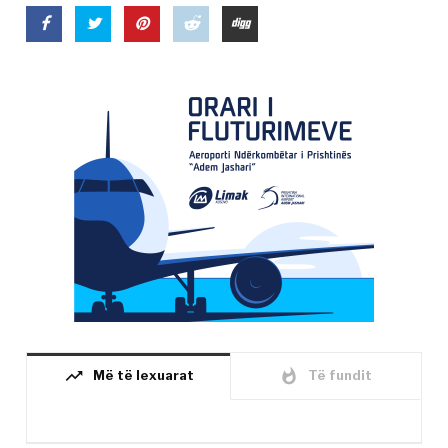
trending_up
whatshot
Më të lexuarat
Të fundit