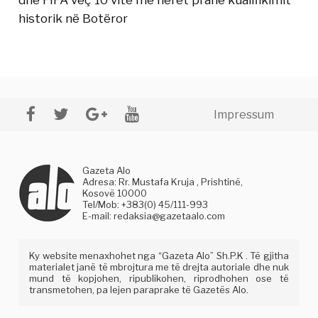
historik në Botëror
Impressum
Gazeta Alo
Adresa: Rr. Mustafa Kruja , Prishtinë,
Kosovë 10000
Tel/Mob: +383(0) 45/111-993
E-mail:
redaksia@gazetaalo.com
Ky website menaxhohet nga “Gazeta Alo” Sh.P.K . Të gjitha
materialet janë të mbrojtura me të drejta autoriale dhe nuk
mund të kopjohen, ripublikohen, riprodhohen ose të
transmetohen, pa lejen paraprake të Gazetës Alo.