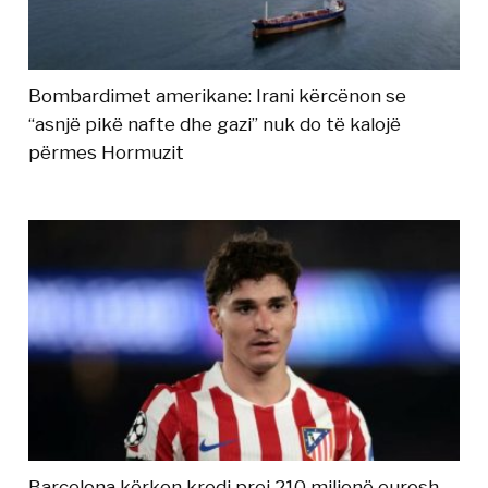
Bombardimet amerikane: Irani kërcënon se
“asnjë pikë nafte dhe gazi” nuk do të kalojë
përmes Hormuzit
Barcelona kërkon kredi prej 210 milionë eurosh