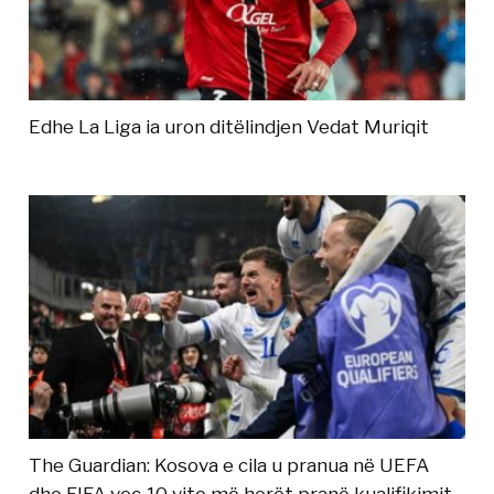
Edhe La Liga ia uron ditëlindjen Vedat Muriqit
The Guardian: Kosova e cila u pranua në UEFA
dhe FIFA veç 10 vite më herët pranë kualifikimit