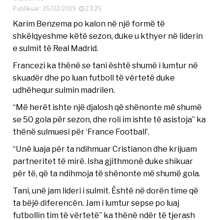
Publikuar: 25/02/2019
23:25
Karim Benzema po kalon në një formë të
shkëlqyeshme këtë sezon, duke u kthyer në liderin
e sulmit të Real Madrid.
Francezi ka thënë se tani është shumë i lumtur në
skuadër dhe po luan futboll të vërtetë duke
udhëhequr sulmin madrilen.
“Më herët ishte një djalosh që shënonte më shumë
se 50 gola për sezon, dhe roli im ishte të asistoja” ka
thënë sulmuesi për ‘France Football’.
“Unë luaja për ta ndihmuar Cristianon dhe krijuam
partneritet të mirë. Isha gjithmonë duke shikuar
për të, që ta ndihmoja të shënonte më shumë gola.
Tani, unë jam lideri i sulmit. Është në dorën time që
ta bëjë diferencën. Jam i lumtur sepse po luaj
futbollin tim të vërtetë” ka thënë ndër të tjerash