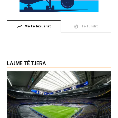
trending_up
whatshot
Më të lexuarat
Të fundit
LAJME TË TJERA