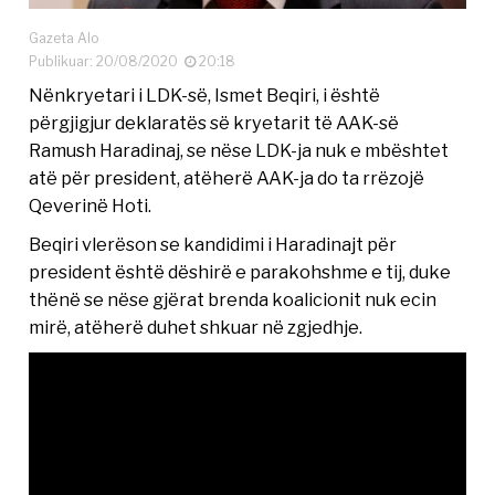
Gazeta Alo
Publikuar: 20/08/2020
20:18
Nënkryetari i LDK-së, Ismet Beqiri, i është
përgjigjur deklaratës së kryetarit të AAK-së
Ramush Haradinaj, se nëse LDK-ja nuk e mbështet
atë për president, atëherë AAK-ja do ta rrëzojë
Qeverinë Hoti.
Beqiri vlerëson se kandidimi i Haradinajt për
president është dëshirë e parakohshme e tij, duke
thënë se nëse gjërat brenda koalicionit nuk ecin
mirë, atëherë duhet shkuar në zgjedhje.