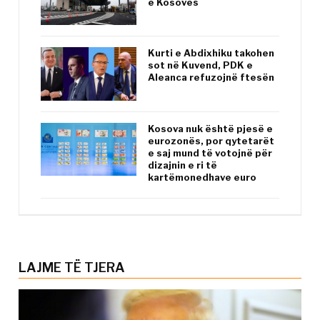
e Kosovës
Kurti e Abdixhiku takohen
sot në Kuvend, PDK e
Aleanca refuzojnë ftesën
Kosova nuk është pjesë e
eurozonës, por qytetarët
e saj mund të votojnë për
dizajnin e ri të
kartëmonedhave euro
LAJME TË TJERA