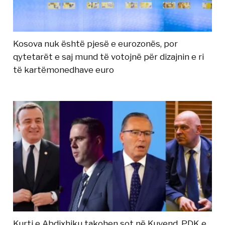
Kosova nuk është pjesë e eurozonës, por
qytetarët e saj mund të votojnë për dizajnin e ri
të kartëmonedhave euro
Kurti e Abdixhiku takohen sot në Kuvend, PDK e