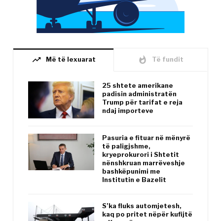
trending_up
whatshot
Më të lexuarat
Të fundit
25 shtete amerikane
padisin administratën
Trump për tarifat e reja
ndaj importeve
Pasuria e fituar në mënyrë
të paligjshme,
kryeprokurori i Shtetit
nënshkruan marrëveshje
bashkëpunimi me
Institutin e Bazelit
S’ka fluks automjetesh,
kaq po pritet nëpër kufijtë