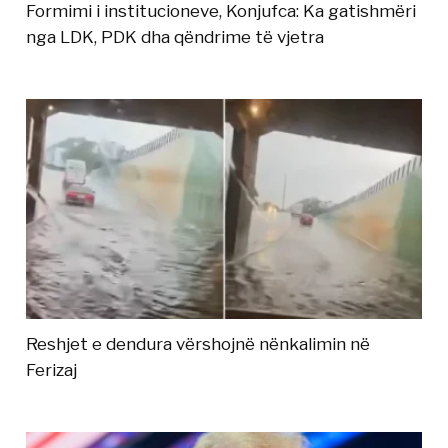
Formimi i institucioneve, Konjufca: Ka gatishmëri
nga LDK, PDK dha qëndrime të vjetra
Reshjet e dendura vërshojnë nënkalimin në
Ferizaj