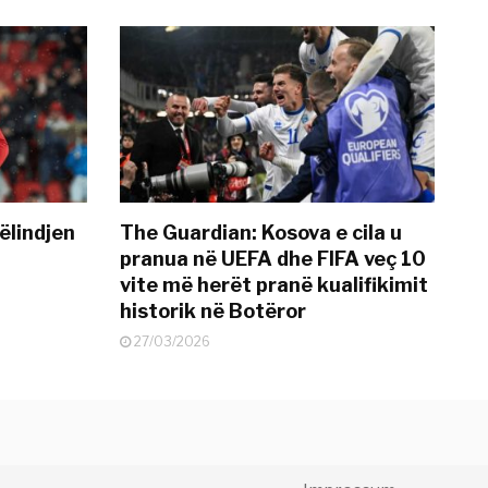
ëlindjen
The Guardian: Kosova e cila u
pranua në UEFA dhe FIFA veç 10
vite më herët pranë kualifikimit
historik në Botëror
27/03/2026