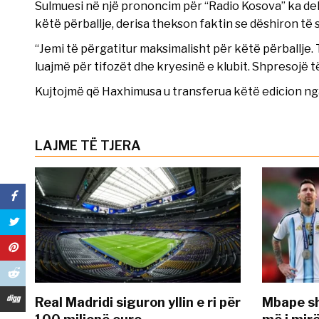
Sulmuesi në një prononcim për “Radio Kosova” ka dekl
këtë përballje, derisa thekson faktin se dëshiron të 
“Jemi të përgatitur maksimalisht për këtë përballje
luajmë për tifozët dhe kryesinë e klubit. Shpresojë 
Kujtojmë që Haxhimusa u transferua këtë edicion nga 
LAJME TË TJERA
Real Madridi siguron yllin e ri për
Mbape sh