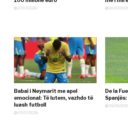
100 milionë euro
më i mir
27/07/2026
20/07/202
Babai i Neymarit me apel
De la Fue
emocional: Të lutem, vazhdo të
Spanjës: 
luash futboll
05/06/202
07/07/2026