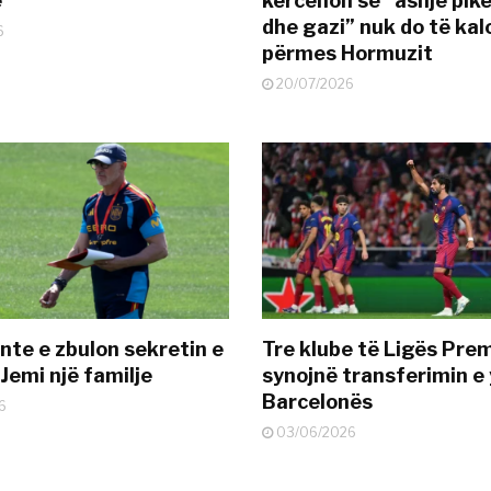
ë
kërcënon se “asnjë pik
dhe gazi” nuk do të kal
6
përmes Hormuzit
20/07/2026
nte e zbulon sekretin e
Tre klube të Ligës Pre
Jemi një familje
synojnë transferimin e y
Barcelonës
6
03/06/2026