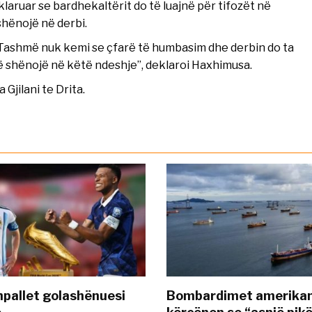
aruar se bardhekaltërit do të luajnë për tifozët në
shënojë në derbi.
. Tashmë nuk kemi se çfarë të humbasim dhe derbin do ta
të shënojë në këtë ndeshje”, deklaroi Haxhimusa.
Gjilani te Drita.
pallet golashënuesi
Bombardimet amerikane