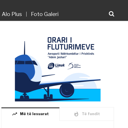
Alo Plus
Foto Galeri
trending_up
whatshot
Më të lexuarat
Të fundit