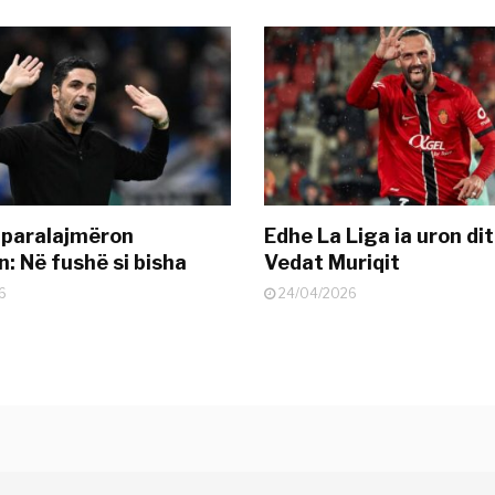
 paralajmëron
Edhe La Liga ia uron dit
: Në fushë si bisha
Vedat Muriqit
6
24/04/2026