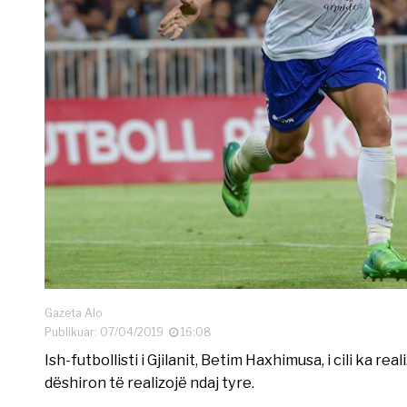
Gazeta Alo
Publikuar: 07/04/2019
16:08
Ish-futbollisti i Gjilanit, Betim Haxhimusa, i cili ka r
dëshiron të realizojë ndaj tyre.