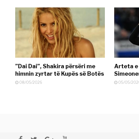
”Dai Dai”, Shakira përsëri me
Arteta e
himnin zyrtar të Kupës së Botës
Simeonen
08/05/2026
05/05/202