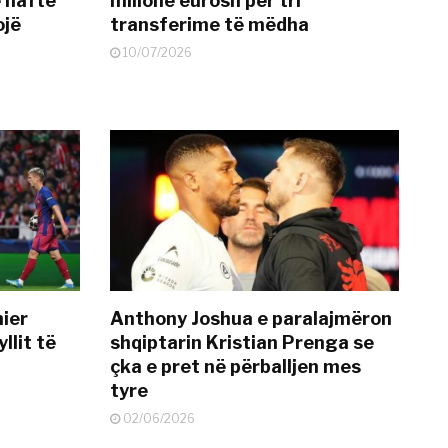
ë nafte
milionë eurosh për tri
ojë
transferime të mëdha
10/07/2026
mier
Anthony Joshua e paralajmëron
llit të
shqiptarin Kristian Prenga se
çka e pret në përballjen mes
tyre
02/06/2026