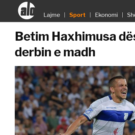
Lajme
Sport
Ekonomi
Sh
Betim Haxhimusa dës
derbin e madh