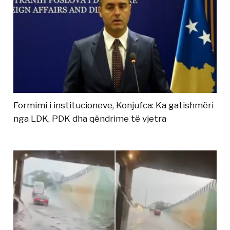
Formimi i institucioneve, Konjufca: Ka gatishmëri
nga LDK, PDK dha qëndrime të vjetra