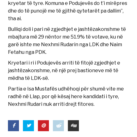
kryetar të tyre. Komuna e Podujevës do t’i mirëpres
dhe do të punojë me të gjithë qytetarët pa dallim”,
tha ai.
Bulliqi doli i pari në zgjedhjet e jashtëzakonshme të
mbajtura më 29 nëntor me 51.9% të votave, ku në
garë ishte me Nexhmi Rudarin nga LDK dhe Naim
Fetahu nga PDK.
Kryetari i ri i Podujevës arriti të fitojë zgjedhjet e
jashtëzakonshme, në një prej bastioneve më të
mëdha të LDK-së.
Partia e Isa Mustafës udhëhoqi për shumë vite me
radhë në Llap, por që kësaj here kandidati i tyre,
Nexhmi Rudari nuk arriti drejt fitores.