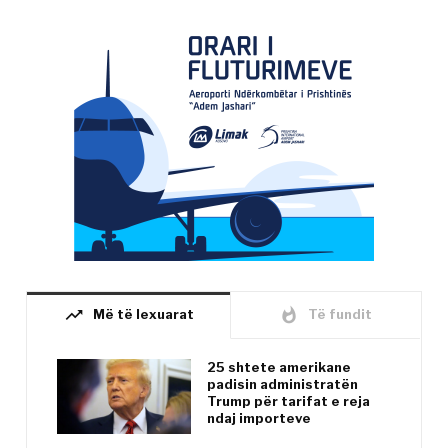
trending_up
whatshot
Më të lexuarat
Të fundit
25 shtete amerikane
padisin administratën
Trump për tarifat e reja
ndaj importeve