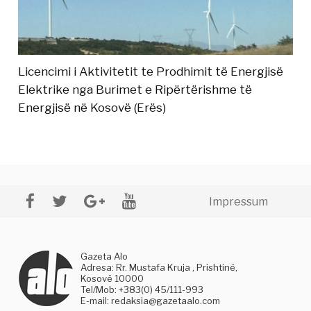
Licencimi i Aktivitetit te Prodhimit të Energjisë
Elektrike nga Burimet e Ripërtërishme të
Energjisë në Kosovë (Erës)
Impressum
Gazeta Alo
Adresa: Rr. Mustafa Kruja , Prishtinë,
Kosovë 10000
Tel/Mob: +383(0) 45/111-993
E-mail:
redaksia@gazetaalo.com