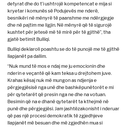
detyrat dhe do t’i ushtrojë kompetencat e mija si
kryetar i komunës së Podujevës me nderë,
besnikëri në mënyrë të paanshme me ndërgjegje
dhe në pajtim me ligjin. Në mënyrë që të sigurojë
kushtet për jetesë më të mirë për të gjithë”, tha
gjatë betimit Bulliqi.
Bulliqi deklaroli poashtu se do të punojë me të gjithë
llapjanët pa dallim.
“Nuk mund të mos e ndaj me ju emocionin dhe
nderin e veçantë që kam teksa u drejtohem juve.
Krahas kësaj nuk më mungon as ndjenja e
përgjegjësisë nga unë dhe bashkëpunëtorët e mi
për qytetarët që presin nga ne dhe na votuan.
Besimin që na e dhanë qytetarët ta kthejmë në
punë dhe përgjegjësi. Jam jashtëzakonisht i nderuar
që pas një procesi demokratik të zgjedhjeve
llapjanët më besuan dhe më zgjedhën mua si