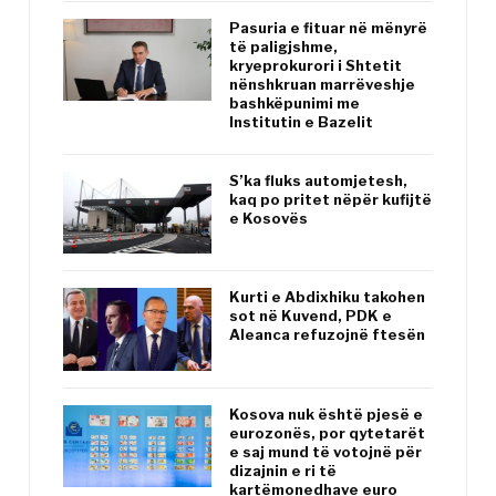
Pasuria e fituar në mënyrë
të paligjshme,
kryeprokurori i Shtetit
nënshkruan marrëveshje
bashkëpunimi me
Institutin e Bazelit
S’ka fluks automjetesh,
kaq po pritet nëpër kufijtë
e Kosovës
Kurti e Abdixhiku takohen
sot në Kuvend, PDK e
Aleanca refuzojnë ftesën
Kosova nuk është pjesë e
eurozonës, por qytetarët
e saj mund të votojnë për
dizajnin e ri të
kartëmonedhave euro