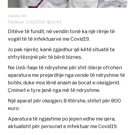
Gazeta Alo
Publikuar: 17/12/2020
10:49
Ditëve të fundit, në vendin tonë ka një rënje të
vogël të të infektuarve me Covid19.
Jo pak njerëz, kanë zgjedhur që këtë situatë ta
shfrytëzojnë për të bërë biznes.
Ne Ueb-faqe të ndryshme për shit-blerje ofrohen
aparatura me prejardhje nga vende të ndryshme të
botës, duke mos lënë anash as bocat e oksigjenit.
Çmimet e tyre janë nga më të ndryshme.
Një aparat për oksigjen, 8 litërshe, shitet për 800
euro.
Aparatura të ngjashme po jepen edhe me qera,
aktualisht për personat e infektuar me Covid19.