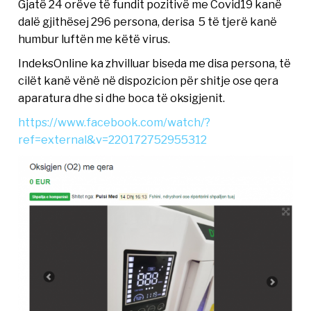
Gjatë 24 orëve të fundit pozitivë me Covid19 kanë
dalë gjithësej 296 persona, derisa 5 të tjerë kanë
humbur luftën me këtë virus.
IndeksOnline ka zhvilluar biseda me disa persona, të
cilët kanë vënë në dispozicion për shitje ose qera
aparatura dhe si dhe boca të oksigjenit.
https://www.facebook.com/watch/?
ref=external&v=220172752955312