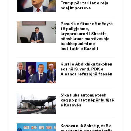
Trump për tarifat e reja
ndaj importeve
Pasuria e fituar në mënyrë
të paligjshme,
kryeprokurori i Shtetit
nënshkruan marrëveshje
bashkëpunimi me
Institutin e Bazelit
Kurti e Abdixhiku takohen
sot në Kuvend, PDK e
Aleanca refuzojnë ftesën
S’ka fluks automjetesh,
kaq po pritet nëpër kufijtë
e Kosovës
Kosova nuk është pjesë e
eurozonës, por qytetarët