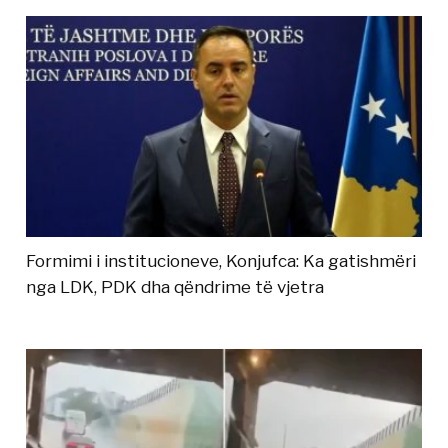
Formimi i institucioneve, Konjufca: Ka gatishmëri
nga LDK, PDK dha qëndrime të vjetra