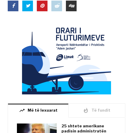
trending_up
whatshot
Më të lexuarat
Të fundit
25 shtete amerikane
padisin administratën