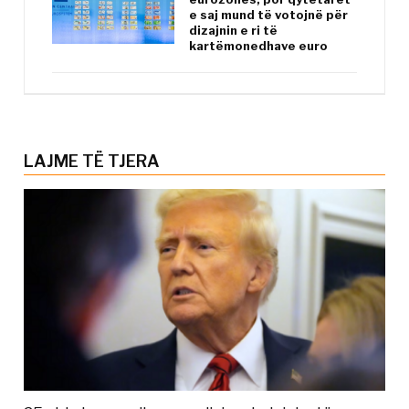
e saj mund të votojnë për
dizajnin e ri të
kartëmonedhave euro
LAJME TË TJERA