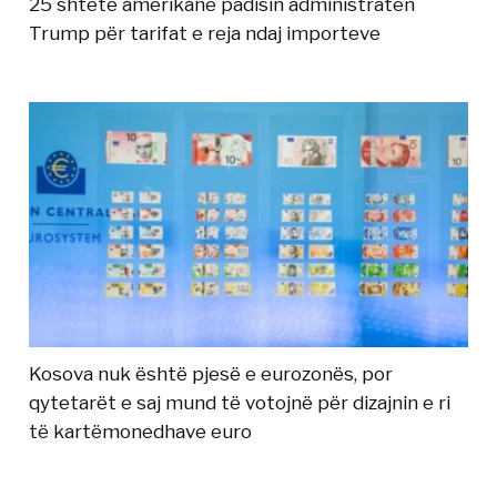
25 shtete amerikane padisin administratën
Trump për tarifat e reja ndaj importeve
Kosova nuk është pjesë e eurozonës, por
qytetarët e saj mund të votojnë për dizajnin e ri
të kartëmonedhave euro