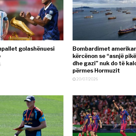
pallet golashënuesi
Bombardimet amerikane
ë
kërcënon se “asnjë pik
dhe gazi” nuk do të kal
6
përmes Hormuzit
20/07/2026