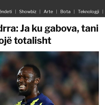
ëndeti
Showbiz
Arte
Bota
Teknologji
rra: Ja ku gabova, tani
ojë totalisht