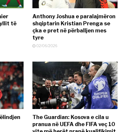
mier
Anthony Joshua e paralajmëron
llit të
shqiptarin Kristian Prenga se
çka e pret në përballjen mes
tyre
02/06/2026
ëlindjen
The Guardian: Kosova e cila u
pranua në UEFA dhe FIFA veç 10
vite më herët pranë kualifikimit