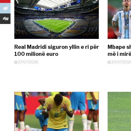
Real Madridi siguron yllin e ri për
Mbape sh
100 milionë euro
më i mir
27/07/2026
20/07/202