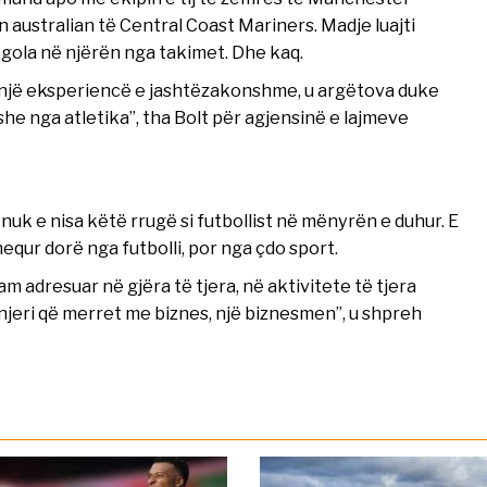
 australian të Central Coast Mariners. Madje luajti
 gola në njërën nga takimet. Dhe kaq.
te një eksperiencë e jashtëzakonshme, u argëtova duke
yshe nga atletika”, tha Bolt për agjensinë e lajmeve
nuk e nisa këtë rrugë si futbollist në mënyrën e duhur. E
equr dorë nga futbolli, por nga çdo sport.
m adresuar në gjëra të tjera, në aktivitete të tjera
jeri që merret me biznes, një biznesmen”, u shpreh