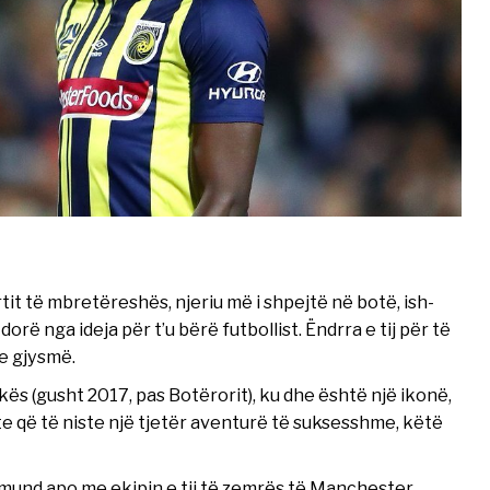
rtit të mbretëreshës, njeriu më i shpejtë në botë, ish-
rë nga ideja për t’u bërë futbollist. Ëndrra e tij për të
 e gjysmë.
ikës (gusht 2017, pas Botërorit), ku dhe është një ikonë,
 që të niste një tjetër aventurë të suksesshme, këtë
rtmund apo me ekipin e tij të zemrës të Manchester