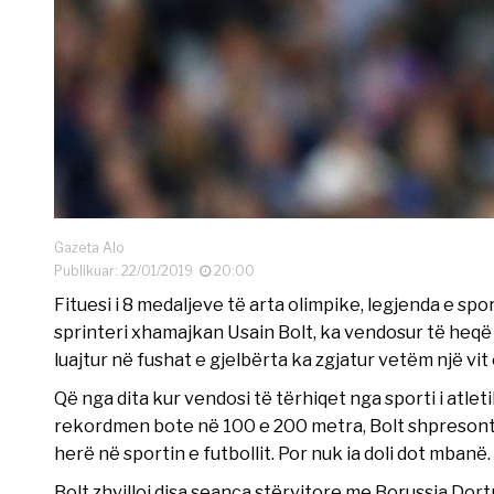
Gazeta Alo
Publikuar: 22/01/2019
20:00
Fituesi i 8 medaljeve të arta olimpike, legjenda e spo
sprinteri xhamajkan Usain Bolt, ka vendosur të heqë do
luajtur në fushat e gjelbërta ka zgjatur vetëm një vit
Që nga dita kur vendosi të tërhiqet nga sporti i atlet
rekordmen bote në 100 e 200 metra, Bolt shpresonte
herë në sportin e futbollit. Por nuk ia doli dot mbanë.
Bolt zhvilloi disa seanca stërvitore me Borussia Do