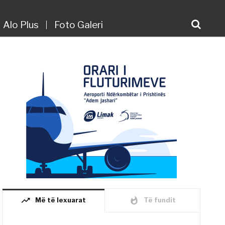
Alo Plus
Foto Galeri
trending_up
whatshot
Më të lexuarat
Të fundit