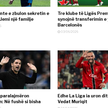
nte e zbulon sekretin e
Tre klube të Ligës Pre
Jemi një familje
synojnë transferimin e y
Barcelonës
6
03/06/2026
 paralajmëron
Edhe La Liga ia uron dit
: Në fushë si bisha
Vedat Muriqit