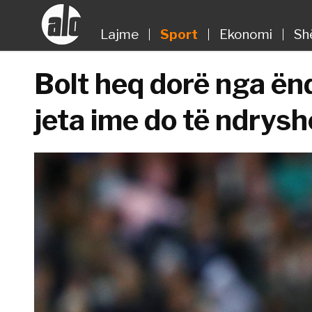
Lajme
Sport
Ekonomi
Sh
Bolt heq dorë nga ënd
jeta ime do të ndrysh