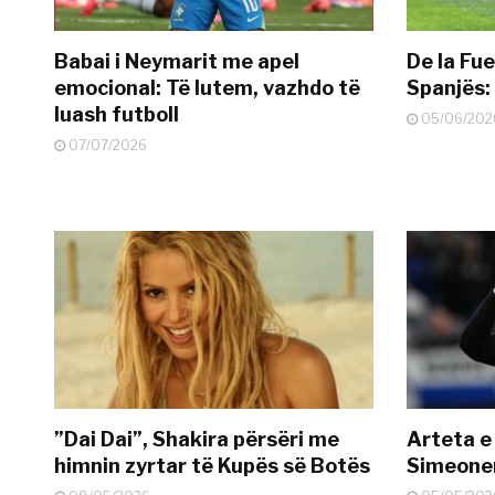
Babai i Neymarit me apel
De la Fue
emocional: Të lutem, vazhdo të
Spanjës: 
luash futboll
05/06/202
07/07/2026
”Dai Dai”, Shakira përsëri me
Arteta e
himnin zyrtar të Kupës së Botës
Simeonen