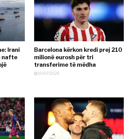
: Irani
Barcelona kërkon kredi prej 210
ë nafte
milionë eurosh për tri
ojë
transferime të mëdha
10/07/2026