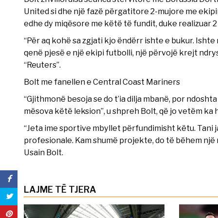
United si dhe një fazë përgatitore 2-mujore me ekipin
edhe dy miqësore me këtë të fundit, duke realizuar 2
“Për aq kohë sa zgjati kjo ëndërr ishte e bukur. Ish
qenë pjesë e një ekipi futbolli, një përvojë krejt ndr
“Reuters”.
Bolt me fanellen e Central Coast Mariners
“Gjithmonë besoja se do t’ia dilja mbanë, por ndoshta 
mësova këtë leksion”, u shpreh Bolt, që jo vetëm ka h
“Jeta ime sportive mbyllet përfundimisht këtu. Tani ja
profesionale. Kam shumë projekte, do të bëhem një n
Usain Bolt.
LAJME TË TJERA