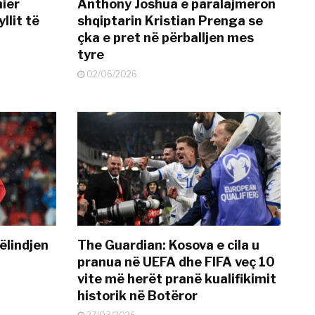
mier
Anthony Joshua e paralajmëron
llit të
shqiptarin Kristian Prenga se
çka e pret në përballjen mes
tyre
02/06/2026
ëlindjen
The Guardian: Kosova e cila u
pranua në UEFA dhe FIFA veç 10
vite më herët pranë kualifikimit
historik në Botëror