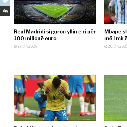
Real Madridi siguron yllin e ri për
Mbape sh
100 milionë euro
më i mir
27/07/2026
20/07/202