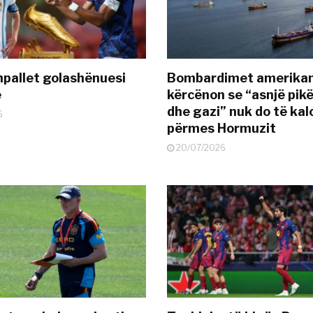
pallet golashënuesi
Bombardimet amerikane
ë
kërcënon se “asnjë pik
dhe gazi” nuk do të kal
6
përmes Hormuzit
20/07/2026