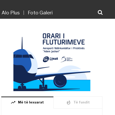
Alo Plus
Foto Galeri
trending_up
whatshot
Më të lexuarat
Të fundit