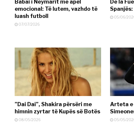
Babai i Neymarit me apel
De la Fue
emocional: Të lutem, vazhdo të
Spanjës: 
luash futboll
05/06/202
07/07/2026
”Dai Dai”, Shakira përsëri me
Arteta e
himnin zyrtar të Kupës së Botës
Simeonen
08/05/2026
05/05/202