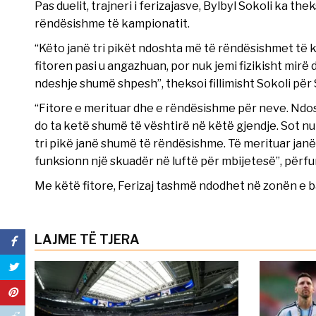
Pas duelit, trajneri i ferizajasve, Bylbyl Sokoli ka th
rëndësishme të kampionatit.
“Këto janë tri pikët ndoshta më të rëndësishmet të 
fitoren pasi u angazhuan, por nuk jemi fizikisht mirë
ndeshje shumë shpesh”, theksoi fillimisht Sokoli për
“Fitore e merituar dhe e rëndësishme për neve. Ndosh
do ta ketë shumë të vështirë në këtë gjendje. Sot nu
tri pikë janë shumë të rëndësishme. Të merituar janë
funksionn një skuadër në luftë për mbijetesë”, përfu
Me këtë fitore, Ferizaj tashmë ndodhet në zonën e b
LAJME TË TJERA