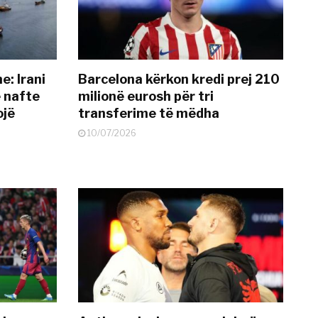
: Irani
Barcelona kërkon kredi prej 210
ë nafte
milionë eurosh për tri
ojë
transferime të mëdha
10/07/2026