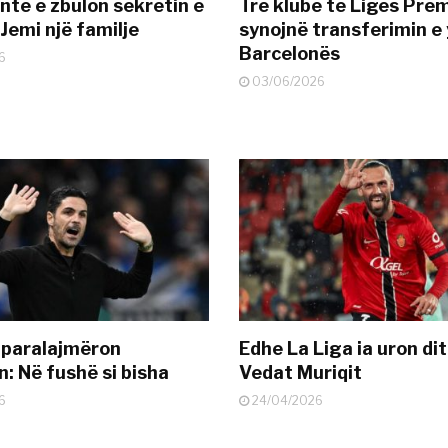
nte e zbulon sekretin e
Tre klube të Ligës Pre
Jemi një familje
synojnë transferimin e y
Barcelonës
6
03/06/2026
 paralajmëron
Edhe La Liga ia uron dit
: Në fushë si bisha
Vedat Muriqit
6
24/04/2026