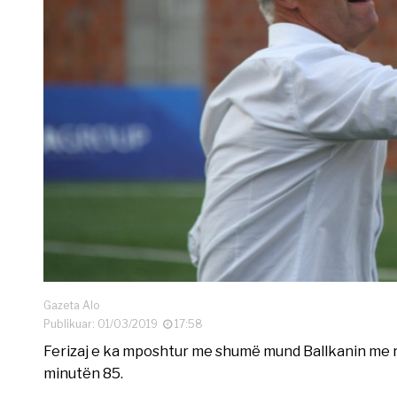
Gazeta Alo
Publikuar: 01/03/2019
17:58
Ferizaj e ka mposhtur me shumë mund Ballkanin me re
minutën 85.