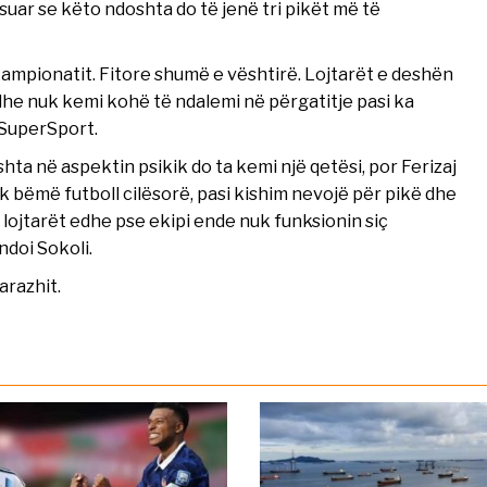
eksuar se këto ndoshta do të jenë tri pikët më të
kampionatit. Fitore shumë e vështirë. Lojtarët e deshën
 dhe nuk kemi kohë të ndalemi në përgatitje pasi ka
 SuperSport.
ta në aspektin psikik do ta kemi një qetësi, por Ferizaj
k bëmë futboll cilësorë, pasi kishim nevojë për pikë dhe
 lojtarët edhe pse ekipi ende nuk funksionin siç
ndoi Sokoli.
arazhit.