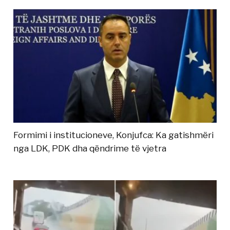
Formimi i institucioneve, Konjufca: Ka gatishmëri
nga LDK, PDK dha qëndrime të vjetra