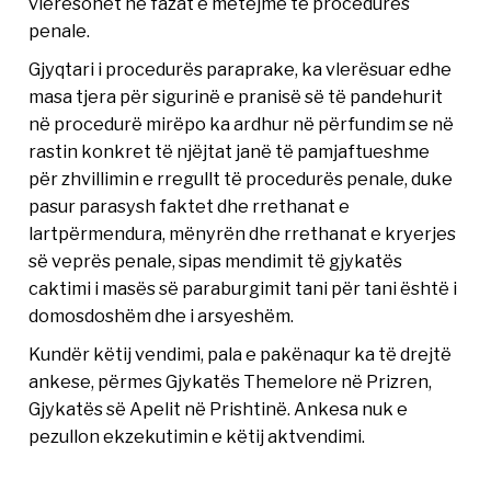
vlerësohet në fazat e mëtejme të procedurës
penale.
Gjyqtari i procedurës paraprake, ka vlerësuar edhe
masa tjera për sigurinë e pranisë së të pandehurit
në procedurë mirëpo ka ardhur në përfundim se në
rastin konkret të njëjtat janë të pamjaftueshme
për zhvillimin e rregullt të procedurës penale, duke
pasur parasysh faktet dhe rrethanat e
lartpërmendura, mënyrën dhe rrethanat e kryerjes
së veprës penale, sipas mendimit të gjykatës
caktimi i masës së paraburgimit tani për tani është i
domosdoshëm dhe i arsyeshëm.
Kundër këtij vendimi, pala e pakënaqur ka të drejtë
ankese, përmes Gjykatës Themelore në Prizren,
Gjykatës së Apelit në Prishtinë. Ankesa nuk e
pezullon ekzekutimin e këtij aktvendimi.