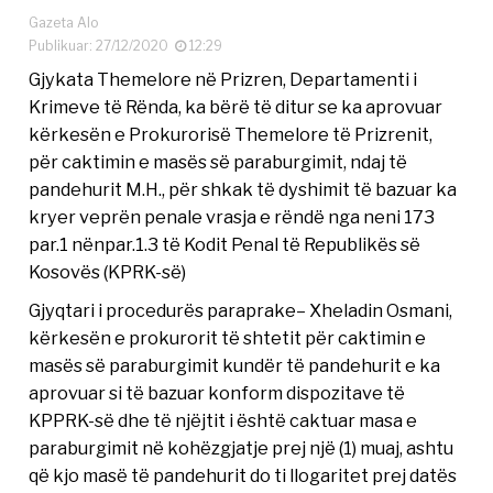
Gazeta Alo
Publikuar: 27/12/2020
12:29
Gjykata Themelore në Prizren, Departamenti i
Krimeve të Rënda, ka bërë të ditur se ka aprovuar
kërkesën e Prokurorisë Themelore të Prizrenit,
për caktimin e masës së paraburgimit, ndaj të
pandehurit M.H., për shkak të dyshimit të bazuar ka
kryer veprën penale vrasja e rëndë nga neni 173
par.1 nënpar.1.3 të Kodit Penal të Republikës së
Kosovës (KPRK-së)
Gjyqtari i procedurës paraprake– Xheladin Osmani,
kërkesën e prokurorit të shtetit për caktimin e
masës së paraburgimit kundër të pandehurit e ka
aprovuar si të bazuar konform dispozitave të
KPPRK-së dhe të njëjtit i është caktuar masa e
paraburgimit në kohëzgjatje prej një (1) muaj, ashtu
që kjo masë të pandehurit do ti llogaritet prej datës