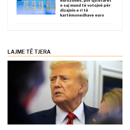
eurozonës, por qytetarët
e saj mund të votojnë për
dizajnin e ri të
kartëmonedhave euro
LAJME TË TJERA