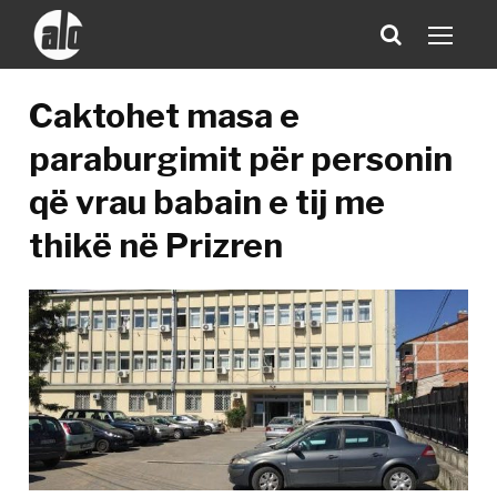
Caktohet masa e
paraburgimit për personin
që vrau babain e tij me
thikë në Prizren