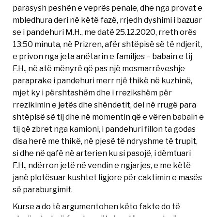
parasysh peshën e veprës penale, dhe nga provat e
mbledhura deri në këtë fazë, rrjedh dyshimi i bazuar
se i pandehuri M.H., me datë 25.12.2020, rreth orës
13:50 minuta, në Prizren, afër shtëpisë së të ndjerit,
e privon nga jeta anëtarin e familjes – babain e tij
F.H., në atë mënyrë që pas një mosmarrëveshje
paraprake i pandehuri merr një thikë në kuzhinë,
mjet ky i përshtashëm dhe i rrezikshëm për
rrezikimin e jetës dhe shëndetit, del në rrugë para
shtëpisë së tij dhe në momentin që e vëren babain e
tij që zbret nga kamioni, i pandehuri fillon ta godas
disa herë me thikë, në pjesë të ndryshme të trupit,
si dhe në qafë në arterien ku si pasojë, i dëmtuari
F.H., ndërron jetë në vendin e ngjarjes, e me këtë
janë plotësuar kushtet ligjore për caktimin e masës
së paraburgimit.
Kurse a do të argumentohen këto fakte do të