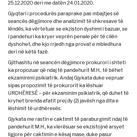
25.12.2020 deri me datën 24.01.2020.
Gjyqtari i procedurës paraprake pas mbajtjes së
seancës dëgjimore dhe analizimit të shkresave të
lëndës, ka vërtetuar se ekziston dyshimi i bazuar, se
i pandehuri ka kryer veprën penale për të cilën
dyshohet, dhe kjo rrjedh nga provat e mbledhura
deri në këtë fazë.
Gjithashtu në seancën dëgjimore prokurori i shteti
ka propozuar që ndaj të pandehurit M.H., të bëhet
ekzaminimi psikiatrik. Andaj Gjykata duke vepruar
sipas propozimit të prokurorit ka lëshuar
URDHËRESË – për ekzaminim psikiatrik, që duhet të
kryhet brenda afatit prej dy (2) javësh nga dita e
lëshimit të urdhëresës.
Gjykata me rastin e caktimit të paraburgimit ndaj të
pandehurit M.H., ka vlerësuar se ekzistojnë arsyet
ligjore për caktimin e kësaj mase, duke pasur