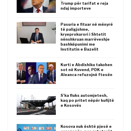
Trump për tarifat e reja
ndaj importeve
Pasuria e fituar në mënyrë
të paligjshme,
kryeprokurori i Shtetit
nënshkruan marrëveshje
bashkëpunimi me
Institutin e Bazelit
Kurti e Abdixhiku takohen
sot në Kuvend, PDK e
Aleanca refuzojnë ftesën
S’ka fluks automjetesh,
kaq po pritet nëpër kufijtë
e Kosovës
Kosova nuk është pjesë e