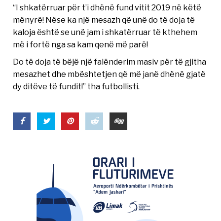
“I shkatërruar për t’i dhënë fund vitit 2019 në këtë
mënyrë! Nëse ka një mesazh që unë do të doja të
kaloja është se unë jam i shkatërruar të kthehem
më i fortë nga sa kam qenë më parë!
Do të doja të bëjë një falënderim masiv për të gjitha
mesazhet dhe mbështetjen që më janë dhënë gjatë
dy ditëve të fundit!” tha futbollisti.