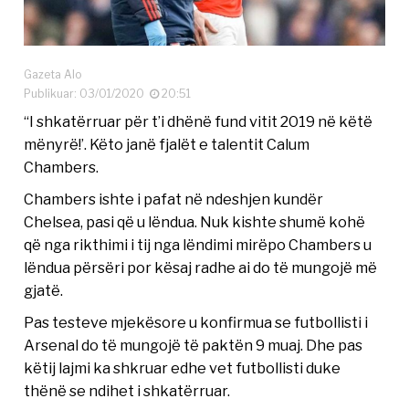
Gazeta Alo
Publikuar: 03/01/2020
20:51
“I shkatërruar për t’i dhënë fund vitit 2019 në këtë
mënyrë!’. Këto janë fjalët e talentit Calum
Chambers.
Chambers ishte i pafat në ndeshjen kundër
Chelsea, pasi që u lëndua. Nuk kishte shumë kohë
që nga rikthimi i tij nga lëndimi mirëpo Chambers u
lëndua përsëri por kësaj radhe ai do të mungojë më
gjatë.
Pas testeve mjekësore u konfirmua se futbollisti i
Arsenal do të mungojë të paktën 9 muaj. Dhe pas
këtij lajmi ka shkruar edhe vet futbollisti duke
thënë se ndihet i shkatërruar.