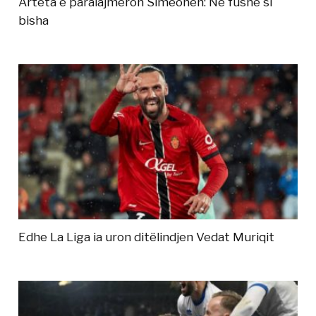
Arteta e paralajmëron Simeonen: Në fushë si
bisha
Edhe La Liga ia uron ditëlindjen Vedat Muriqit