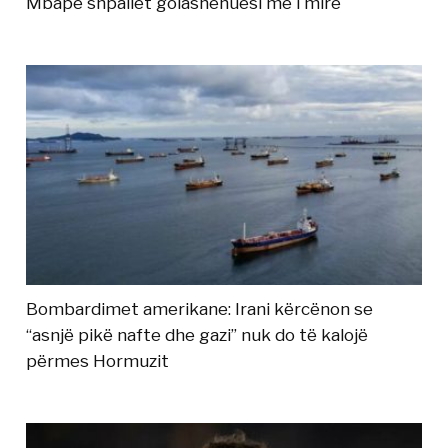
Mbape shpallet golashënuesi më i mirë
Bombardimet amerikane: Irani kërcënon se
“asnjë pikë nafte dhe gazi” nuk do të kalojë
përmes Hormuzit