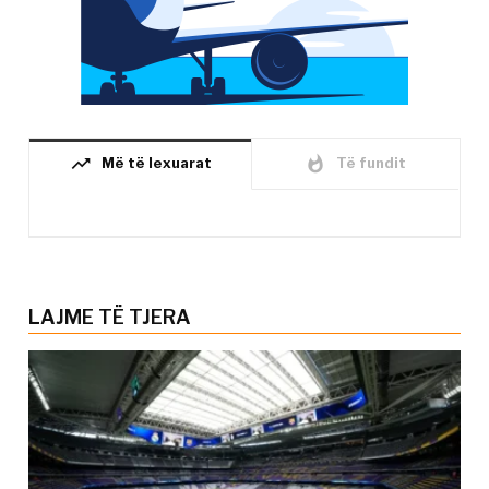
trending_up
whatshot
Më të lexuarat
Të fundit
LAJME TË TJERA