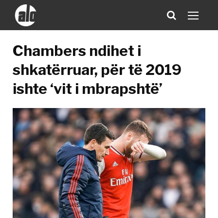
Chambers ndihet i
shkatërruar, për të 2019
ishte ‘vit i mbrapshtë’