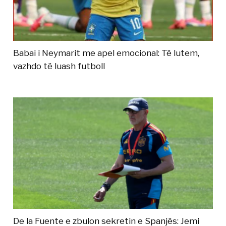
Babai i Neymarit me apel emocional: Të lutem,
vazhdo të luash futboll
De la Fuente e zbulon sekretin e Spanjës: Jemi