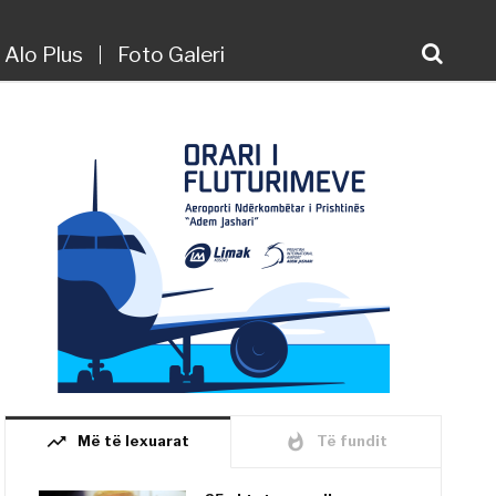
Alo Plus
Foto Galeri
trending_up
whatshot
Më të lexuarat
Të fundit