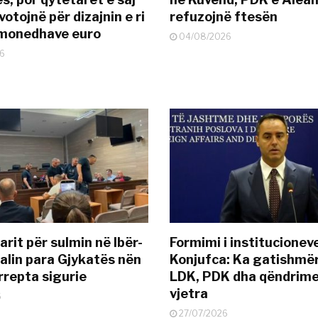
otojnë për dizajnin e ri
refuzojnë ftesën
ëmonedhave euro
04/08/2026
6
rit për sulmin në Ibër-
Formimi i institucionev
alin para Gjykatës nën
Konjufca: Ka gatishmër
rrepta sigurie
LDK, PDK dha qëndrime
vjetra
6
27/07/2026