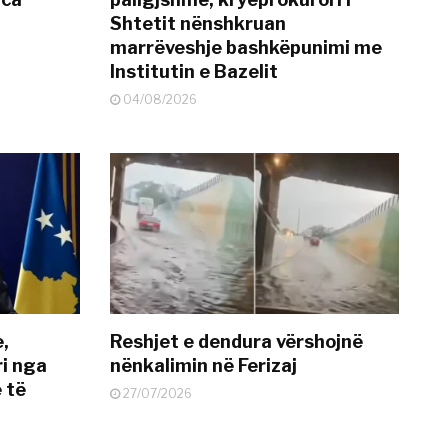
Shtetit nënshkruan
marrëveshje bashkëpunimi me
Institutin e Bazelit
04/08/2026
e,
Reshjet e dendura vërshojnë
i nga
nënkalimin në Ferizaj
 të
27/07/2026