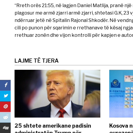
“Rreth orës 21:55, në lagjen Daniel Matlija, pranë n
plagosur me armë zjarri armë zjarri, shtetasi G.K, 23 v
ndërruar jetë në Spitalin Rajonal Shkodër. Në vendng
cili po punon për sqarimin e rrethanave të kësaj ngj
rrethuar zonën dhe vijon kontrolli për kapjen e autorit
LAJME TË TJERA
25 shtete amerikane padisin
Kosova n
administratën Trump për
eurozonë