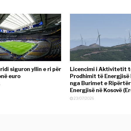
idi siguron yllin e ri për
Licencimi i Aktivitetit 
onë euro
Prodhimit të Energjisë 
nga Burimet e Ripërtë
6
Energjisë në Kosovë (Er
23/07/2026