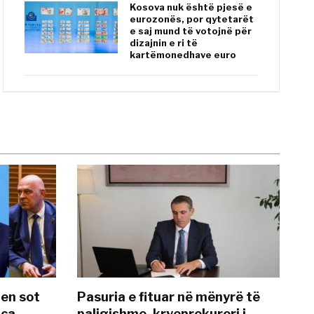
Kosova nuk është pjesë e
eurozonës, por qytetarët
e saj mund të votojnë për
dizajnin e ri të
kartëmonedhave euro
hen sot
Pasuria e fituar në mënyrë të
nca
paligjshme, kryeprokurori i