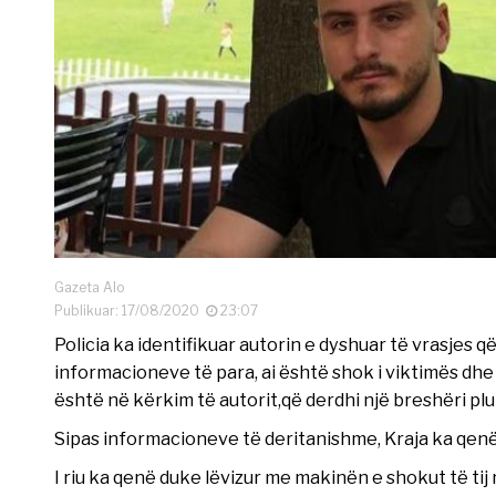
Gazeta Alo
Publikuar: 17/08/2020
23:07
Policia ka identifikuar autorin e dyshuar të vrasjes
informacioneve të para, ai është shok i viktimës dhe
është në kërkim të autorit,që derdhi një breshëri plu
Sipas informacioneve të deritanishme, Kraja ka qenë fu
I riu ka qenë duke lëvizur me makinën e shokut të t