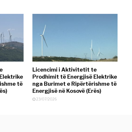
te
Licencimi i Aktivitetit te
Elektrike
Prodhimit të Energjisë Elektrike
rishme të
nga Burimet e Ripërtërishme të
ës)
Energjisë në Kosovë (Erës)
23/07/2026