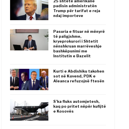
25 shtete amerikane
padisin administratën
Trump për tarifat e reja
ndaj importeve
Pasuria e fituar në mënyrë
të paligjshme,
kryeprokurori i Shtetit
nënshkruan marrëveshje
bashkëpunimi me
Institutin e Bazelit
Kurti e Abdixhiku takohen
sot në Kuvend, PDK e
Aleanca refuzojnë ftesën
S’ka fluks automjetesh,
kaq po pritet nëpër kufijtë
e Kosovës