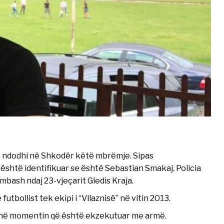
 që ndodhi në Shkodër këtë mbrëmje. Sipas
 është identifikuar se është Sebastian Smakaj. Policia
mbash ndaj 23-vjeçarit Gledis Kraja.
tbollist tek ekipi i “Vllaznisë” në vitin 2013.
ij në momentin që është ekzekutuar me armë.