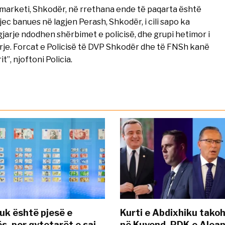
jë marketi, Shkodër, në rrethana ende të paqarta është
jec banues në lagjen Perash, Shkodër, i cili sapo ka
jarje ndodhen shërbimet e policisë, dhe grupi hetimor i
arje. Forcat e Policisë të DVP Shkodër dhe të FNSh kanë
”, njoftoni Policia.
uk është pjesë e
Kurti e Abdixhiku tako
s, por qytetarët e saj
në Kuvend, PDK e Alea