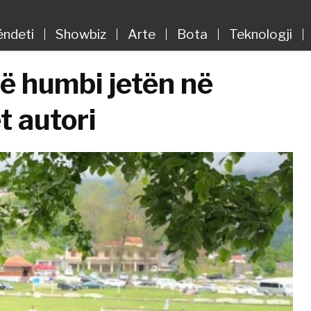
ëndeti
Showbiz
Arte
Bota
Teknologji
që humbi jetën në
t autori