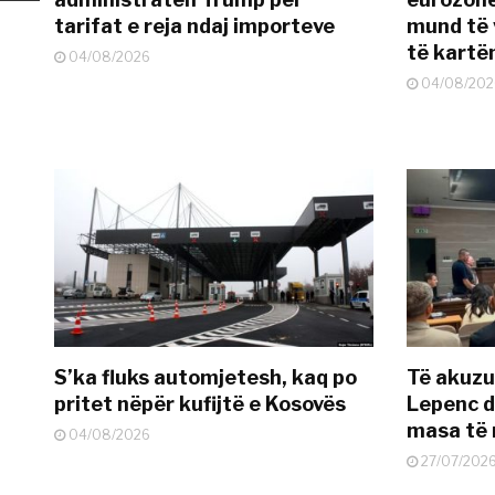
tarifat e reja ndaj importeve
mund të v
të kart
04/08/2026
04/08/202
S’ka fluks automjetesh, kaq po
Të akuzua
pritet nëpër kufijtë e Kosovës
Lepenc d
masa të 
04/08/2026
27/07/202