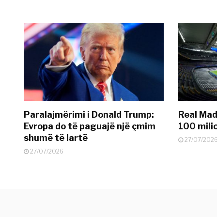
Paralajmërimi i Donald Trump:
Real Madr
Evropa do të paguajë një çmim
100 mili
shumë të lartë
27/07/202
27/07/2026