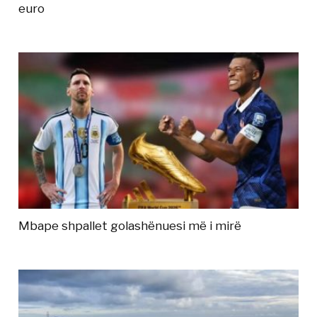
euro
Mbape shpallet golashënuesi më i mirë