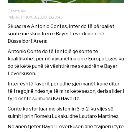
Gazeta Alo
Publikuar: 10/08/2020
20:45
Skuadra e Antonio Contes, Inter do të përballet
sonte me skuadrën e Bayer Leverkusen në
Düsseldorf Arena
Antonio Conte do të tentojë që sonte të
kualifikohet për në gjysmëfinalen e Europa Ligës ku
do të këtë punë të vështirë me skuadrën e Bayer
Leverkusen.
Inter është favorit por edhe gjermanët kanë ditur
të tregojnë ndeshje të mira këtë sezon, derisa lider i
tyre është sulmuesi Kai Havertz.
Conte ka startuar me sistemin 3-5-2, ku vijës së
sulmit i prin Romelu Lukaku dhe Lautaro Martinez.
Në anën tjetër Bayer Leverkusen dhe trajneri i tyre