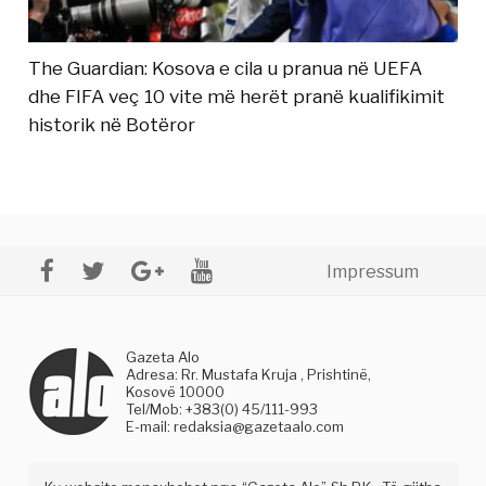
The Guardian: Kosova e cila u pranua në UEFA
dhe FIFA veç 10 vite më herët pranë kualifikimit
historik në Botëror
Impressum
Gazeta Alo
Adresa: Rr. Mustafa Kruja , Prishtinë,
Kosovë 10000
Tel/Mob: +383(0) 45/111-993
E-mail:
redaksia@gazetaalo.com