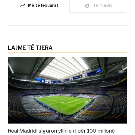
trending_up
whatshot
Më të lexuarat
Të fundit
LAJME TË TJERA
Real Madridi siguron yllin e ri për 100 milionë