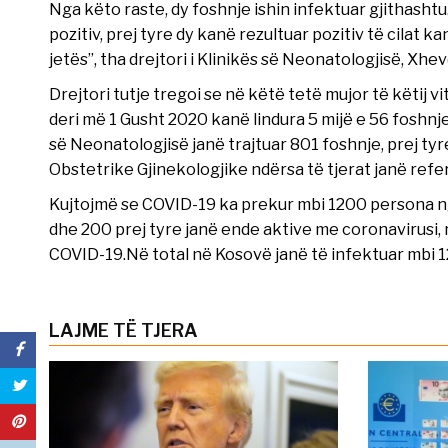
Nga këto raste, dy foshnje ishin infektuar gjithasht
pozitiv, prej tyre dy kanë rezultuar pozitiv të cilat k
jetës”, tha drejtori i Klinikës së Neonatologjisë, X
Drejtori tutje tregoi se në këtë tetë mujor të këtij vi
deri më 1 Gusht 2020 kanë lindura 5 mijë e 56 foshnje
së Neonatologjisë janë trajtuar 801 foshnje, prej tyr
Obstetrike Gjinekologjike ndërsa të tjerat janë refer
Kujtojmë se COVID-19 ka prekur mbi 1200 persona n
dhe 200 prej tyre janë ende aktive me coronavirusi, 
COVID-19.Në total në Kosovë janë të infektuar mbi 
LAJME TË TJERA