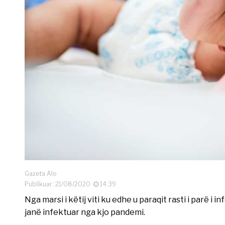
Gazeta Alo
Publikuar: 21/08/2020
14:39
Nga marsi i këtij viti ku edhe u paraqit rasti i parë 
janë infektuar nga kjo pandemi.