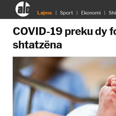
Lajme
Sport
Ekonomi
Sh
COVID-19 preku dy f
shtatzëna