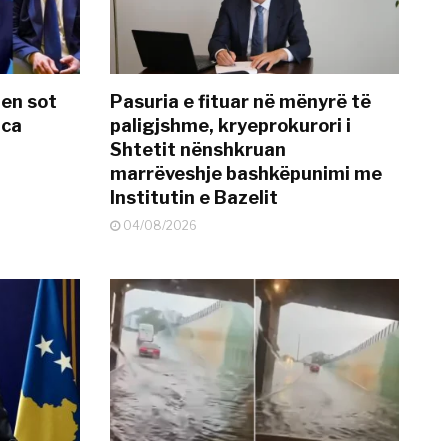
hen sot
Pasuria e fituar në mënyrë të
nca
paligjshme, kryeprokurori i
Shtetit nënshkruan
marrëveshje bashkëpunimi me
Institutin e Bazelit
04/08/2026