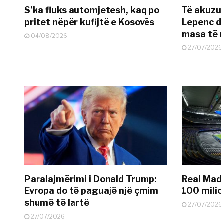
S’ka fluks automjetesh, kaq po
Të akuzua
pritet nëpër kufijtë e Kosovës
Lepenc d
masa të 
04/08/2026
27/07/202
Paralajmërimi i Donald Trump:
Real Madr
Evropa do të paguajë një çmim
100 mili
shumë të lartë
27/07/202
27/07/2026