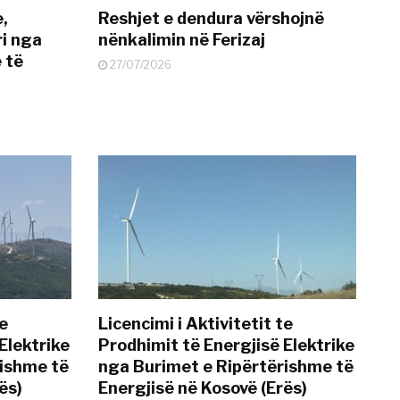
e,
Reshjet e dendura vërshojnë
i nga
nënkalimin në Ferizaj
 të
27/07/2026
te
Licencimi i Aktivitetit te
Elektrike
Prodhimit të Energjisë Elektrike
rishme të
nga Burimet e Ripërtërishme të
ës)
Energjisë në Kosovë (Erës)