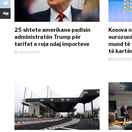
25 shtete amerikane padisin
Kosova n
administratën Trump për
eurozonë
tarifat e reja ndaj importeve
mund të v
të kart
04/08/2026
04/08/202