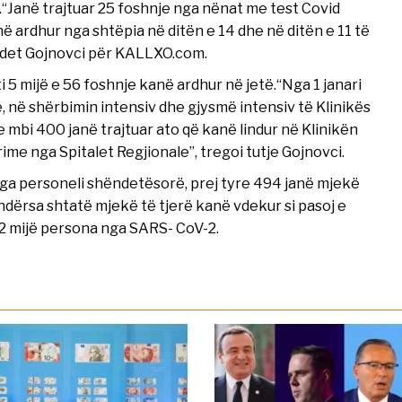
u.“Janë trajtuar 25 foshnje nga nënat me test Covid
anë ardhur nga shtëpia në ditën e 14 dhe në ditën e 11 të
hevdet Gojnovci për KALLXO.com.
ti 5 mijë e 56 foshnje kanë ardhur në jetë.“Nga 1 janari
, në shërbimin intensiv dhe gjysmë intensiv të Klinikës
e mbi 400 janë trajtuar ato që kanë lindur në Klinikën
ime nga Spitalet Regjionale”, tregoi tutje Gojnovci.
ga personeli shëndetësorë, prej tyre 494 janë mjekë
ndërsa shtatë mjekë të tjerë kanë vdekur si pasoj e
12 mijë persona nga SARS- CoV-2.