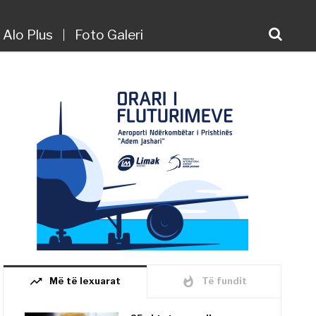
Alo Plus
Foto Galeri
trending_up
whatshot
Më të lexuarat
Të fundit