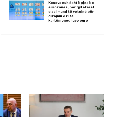
Kosova nuk është pjesë e
eurozonës, por qytetarët
e saj mund të votojnë për
dizajnin e ri të
kartëmonedhave euro