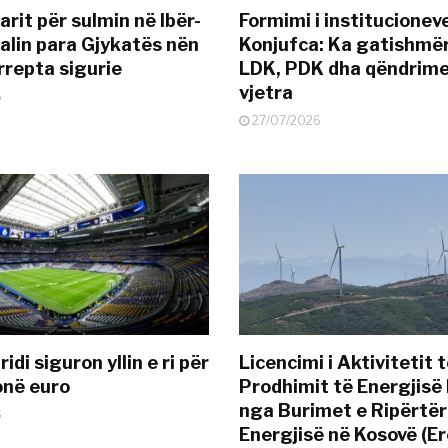
rit për sulmin në Ibër-
Formimi i institucionev
alin para Gjykatës nën
Konjufca: Ka gatishmër
rrepta sigurie
LDK, PDK dha qëndrime
vjetra
6
27/07/2026
idi siguron yllin e ri për
Licencimi i Aktivitetit 
onë euro
Prodhimit të Energjisë 
nga Burimet e Ripërtë
6
Energjisë në Kosovë (Er