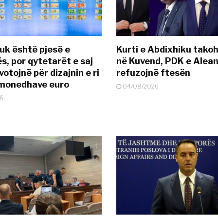
uk është pjesë e
Kurti e Abdixhiku tako
s, por qytetarët e saj
në Kuvend, PDK e Alea
otojnë për dizajnin e ri
refuzojnë ftesën
ëmonedhave euro
04/08/2026
6