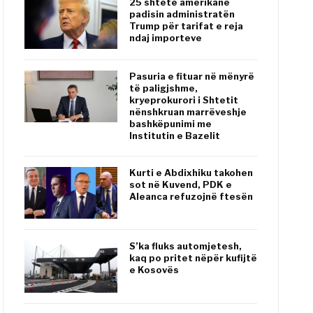
25 shtete amerikane
padisin administratën
Trump për tarifat e reja
ndaj importeve
Pasuria e fituar në mënyrë
të paligjshme,
kryeprokurori i Shtetit
nënshkruan marrëveshje
bashkëpunimi me
Institutin e Bazelit
Kurti e Abdixhiku takohen
sot në Kuvend, PDK e
Aleanca refuzojnë ftesën
S’ka fluks automjetesh,
kaq po pritet nëpër kufijtë
e Kosovës