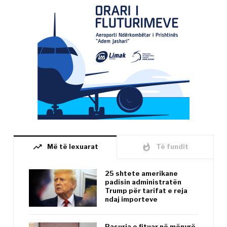
trending_up
whatshot
Më të lexuarat
Të fundit
25 shtete amerikane
padisin administratën
Trump për tarifat e reja
ndaj importeve
Pasuria e fituar në mënyrë