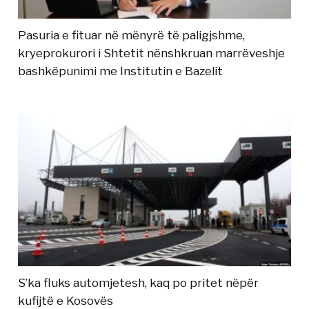
Pasuria e fituar në mënyrë të paligjshme,
kryeprokurori i Shtetit nënshkruan marrëveshje
bashkëpunimi me Institutin e Bazelit
S’ka fluks automjetesh, kaq po pritet nëpër
kufijtë e Kosovës