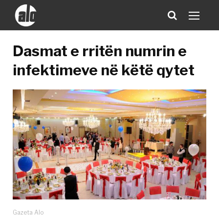
Dasmat e rritën numrin e
infektimeve në këtë qytet
Gazeta Alo