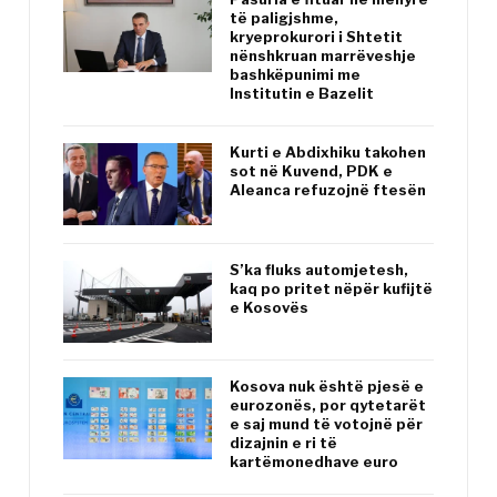
të paligjshme,
kryeprokurori i Shtetit
nënshkruan marrëveshje
bashkëpunimi me
Institutin e Bazelit
Kurti e Abdixhiku takohen
sot në Kuvend, PDK e
Aleanca refuzojnë ftesën
S’ka fluks automjetesh,
kaq po pritet nëpër kufijtë
e Kosovës
Kosova nuk është pjesë e
eurozonës, por qytetarët
e saj mund të votojnë për
dizajnin e ri të
kartëmonedhave euro