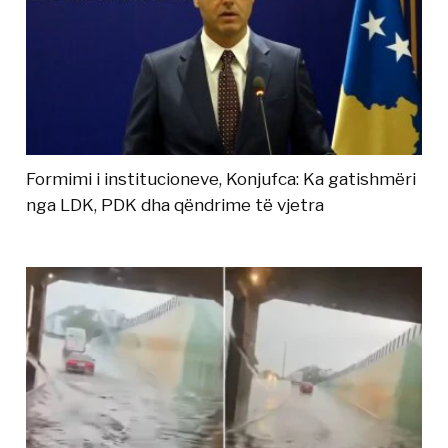
Formimi i institucioneve, Konjufca: Ka gatishmëri
nga LDK, PDK dha qëndrime të vjetra