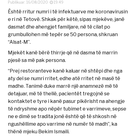
Publikuar: 16/08/2020
19:49
Është rritur numri i të infektuarve me koronavirusin
e ri në Tetovë. Shkak për këtë, sipas mjekëve, janë
dasmat dhe ahengjet familjare, në të cilat po
grumbullohen më tepër se 50 persona, shkruan
“Alsat-M”.
Mjekët kanë bërë thirrje që në dasma të marrin
pjesë sa më pak persona.
“Prej restoranteve kanë kaluar në shtëpi dhe nga
aty del se numri rritet, edhe atë rritet në masë të
madhe. Tanimë duke marrë një anamnezë më të
detajuar, më të thellë, pacientët tregojnë se
kontaktet e tyre i kanë pasur pikërisht na ahengje
të ndryshme apo nëpër tubimet e varrimeve, sepse
ne e dimë se tradita jonë është që të shkosh në
ngushëllime apo varrime në numër të madh”, ka
thënë mjeku Bekim Ismaili.