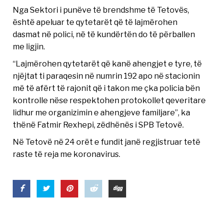
Nga Sektori i punëve të brendshme të Tetovës,
është apeluar te qytetarët që të lajmërohen
dasmat në polici, në të kundërtën do të përballen
me ligjin.
“Lajmërohen qytetarët që kanë ahengjet e tyre, të
njëjtat ti paraqesin në numrin 192 apo në stacionin
më të afërt të rajonit që i takon me çka policia bën
kontrolle nëse respektohen protokollet qeveritare
lidhur me organizimin e ahengjeve familjare”, ka
thënë Fatmir Rexhepi, zëdhënës i SPB Tetovë.
Në Tetovë në 24 orët e fundit janë regjistruar tetë
raste të reja me koronavirus.