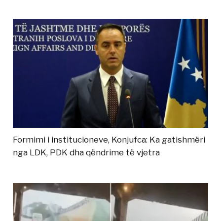
Formimi i institucioneve, Konjufca: Ka gatishmëri
nga LDK, PDK dha qëndrime të vjetra