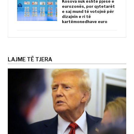
Kosova nuk është pjesë e
eurozonës, por qytetarët
e saj mund të votojnë për
dizajnin e ri të
kartëmonedhave euro
LAJME TË TJERA