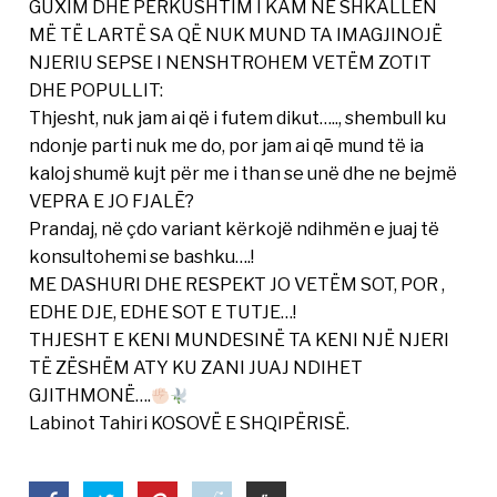
GUXIM DHE PËRKUSHTIM I KAM NË SHKALLËN
MË TË LARTË SA QË NUK MUND TA IMAGJINOJË
NJERIU SEPSE I NENSHTROHEM VETËM ZOTIT
DHE POPULLIT:
Thjesht, nuk jam ai që i futem dikut….., shembull ku
ndonje parti nuk me do, por jam ai qē mund të ia
kaloj shumë kujt për me i than se unë dhe ne bejmë
VEPRA E JO FJALĒ?
Prandaj, në çdo variant kërkojë ndihmën e juaj të
konsultohemi se bashku….!
ME DASHURI DHE RESPEKT JO VETËM SOT, POR ,
EDHE DJE, EDHE SOT E TUTJE…!
THJESHT E KENI MUNDESINË TA KENI NJË NJERI
TË ZËSHËM ATY KU ZANI JUAJ NDIHET
GJITHMONË….
Labinot Tahiri KOSOVË E SHQIPËRISË.