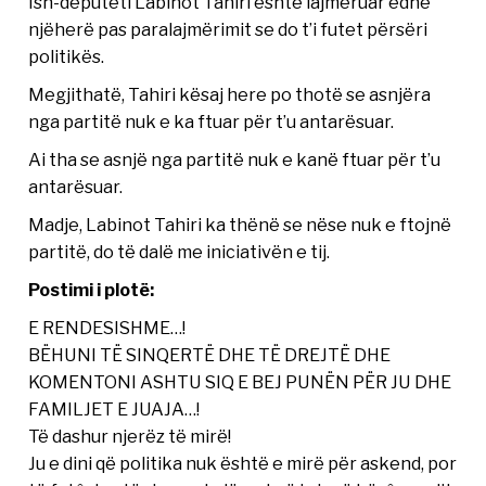
Ish-deputeti Labinot Tahiri është lajmëruar edhe
njëherë pas paralajmërimit se do t’i futet përsëri
politikës.
Megjithatë, Tahiri kësaj here po thotë se asnjëra
nga partitë nuk e ka ftuar për t’u antarësuar.
Ai tha se asnjë nga partitë nuk e kanë ftuar për t’u
antarësuar.
Madje, Labinot Tahiri ka thënë se nëse nuk e ftojnë
partitë, do të dalë me iniciativën e tij.
Postimi i plotë:
E RENDESISHME…!
BËHUNI TË SINQERTË DHE TË DREJTË DHE
KOMENTONI ASHTU SIQ E BEJ PUNËN PËR JU DHE
FAMILJET E JUAJA…!
Të dashur njerëz të mirë!
Ju e dini që politika nuk është e mirë për askend, por