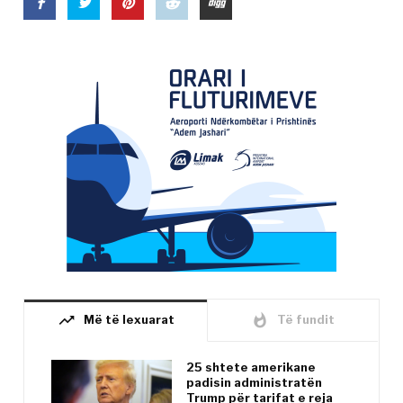
trending_up
whatshot
Më të lexuarat
Të fundit
25 shtete amerikane
padisin administratën
Trump për tarifat e reja