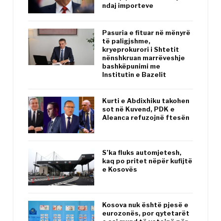
ndaj importeve
Pasuria e fituar në mënyrë
të paligjshme,
kryeprokurori i Shtetit
nënshkruan marrëveshje
bashkëpunimi me
Institutin e Bazelit
Kurti e Abdixhiku takohen
sot në Kuvend, PDK e
Aleanca refuzojnë ftesën
S’ka fluks automjetesh,
kaq po pritet nëpër kufijtë
e Kosovës
Kosova nuk është pjesë e
eurozonës, por qytetarët