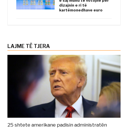
e saj mund të votojnë për
dizajnin e ri të
kartëmonedhave euro
LAJME TË TJERA
25 shtete amerikane padisin administratën