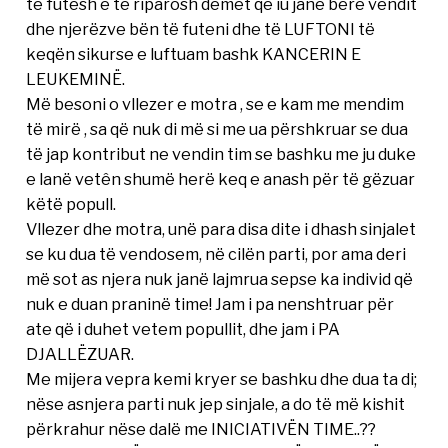
të futêsh e të riparosh dëmet që iu janë bërê vendit
dhe njerëzve bën të futeni dhe të LUFTONI të
keqën sikurse e luftuam bashk KANCERIN E
LEUKEMINË.
Më besoni o vllezer e motra , se e kam me mendim
të mirë , sa që nuk di më si me ua përshkruar se dua
të jap kontribut ne vendin tim se bashku me ju duke
e lanë vetên shumë herë keq e anash për të gëzuar
këtë popull.
Vllezer dhe motra, unë para disa dite i dhash sinjalet
se ku dua të vendosem, në cilën parti, por ama deri
më sot as njera nuk janë lajmrua sepse ka individ që
nuk e duan praninë time! Jam i pa nenshtruar për
ate që i duhet vetem popullit, dhe jam i PA
DJALLËZUAR.
Me mijera vepra kemi kryer se bashku dhe dua ta di;
nëse asnjera parti nuk jep sinjale, a do të më kishit
përkrahur nëse dalë me INICIATIVËN TIME..??