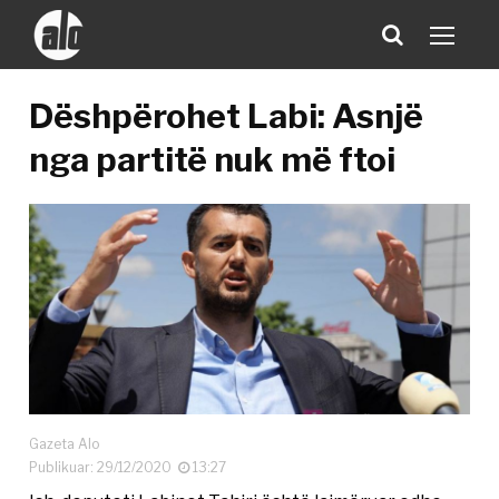
Dëshpërohet Labi: Asnjë
nga partitë nuk më ftoi
Gazeta Alo
Publikuar: 29/12/2020
13:27